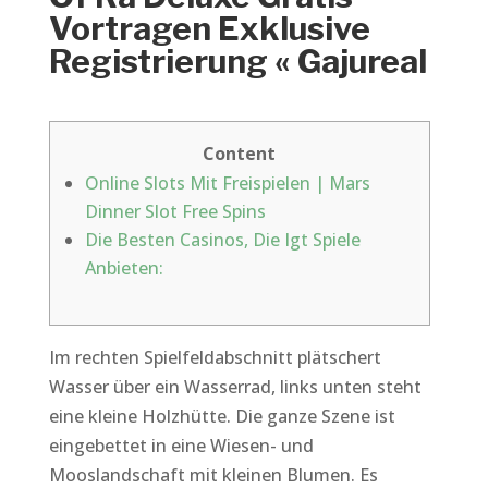
Vortragen Exklusive
Registrierung « Gajureal
Content
Online Slots Mit Freispielen | Mars
Dinner Slot Free Spins
Die Besten Casinos, Die Igt Spiele
Anbieten:
Im rechten Spielfeldabschnitt plätschert
Wasser über ein Wasserrad, links unten steht
eine kleine Holzhütte. Die ganze Szene ist
eingebettet in eine Wiesen- und
Mooslandschaft mit kleinen Blumen. Es