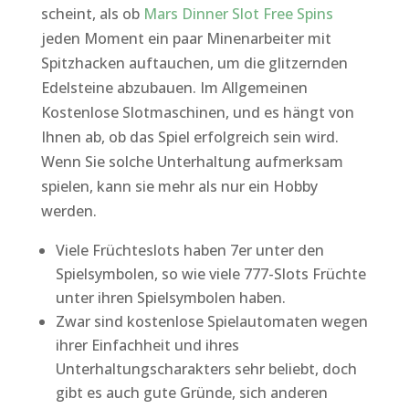
scheint, als ob
Mars Dinner Slot Free Spins
jeden Moment ein paar Minenarbeiter mit
Spitzhacken auftauchen, um die glitzernden
Edelsteine abzubauen.
Im Allgemeinen
Kostenlose Slotmaschinen, und es hängt von
Ihnen ab, ob das Spiel erfolgreich sein wird.
Wenn Sie solche Unterhaltung aufmerksam
spielen, kann sie mehr als nur ein Hobby
werden.
Viele Früchteslots haben 7er unter den
Spielsymbolen, so wie viele 777-Slots Früchte
unter ihren Spielsymbolen haben.
Zwar sind kostenlose Spielautomaten wegen
ihrer Einfachheit und ihres
Unterhaltungscharakters sehr beliebt, doch
gibt es auch gute Gründe, sich anderen