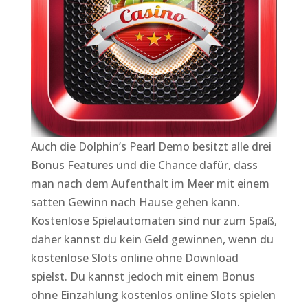
Auch die Dolphin’s Pearl Demo besitzt alle drei
Bonus Features und die Chance dafür, dass
man nach dem Aufenthalt im Meer mit einem
satten Gewinn nach Hause gehen kann.
Kostenlose Spielautomaten sind nur zum Spaß,
daher kannst du kein Geld gewinnen, wenn du
kostenlose Slots online ohne Download
spielst. Du kannst jedoch mit einem Bonus
ohne Einzahlung kostenlos online Slots spielen