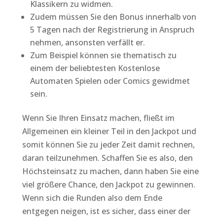
Klassikern zu widmen.
Zudem müssen Sie den Bonus innerhalb von
5 Tagen nach der Registrierung in Anspruch
nehmen, ansonsten verfällt er.
Zum Beispiel können sie thematisch zu
einem der beliebtesten Kostenlose
Automaten Spielen oder Comics gewidmet
sein.
Wenn Sie Ihren Einsatz machen, fließt im
Allgemeinen ein kleiner Teil in den Jackpot und
somit können Sie zu jeder Zeit damit rechnen,
daran teilzunehmen. Schaffen Sie es also, den
Höchsteinsatz zu machen, dann haben Sie eine
viel größere Chance, den Jackpot zu gewinnen.
Wenn sich die Runden also dem Ende
entgegen neigen, ist es sicher, dass einer der