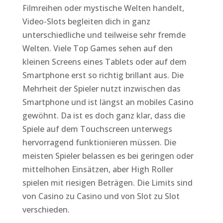
Filmreihen oder mystische Welten handelt,
Video-Slots begleiten dich in ganz
unterschiedliche und teilweise sehr fremde
Welten. Viele Top Games sehen auf den
kleinen Screens eines Tablets oder auf dem
Smartphone erst so richtig brillant aus. Die
Mehrheit der Spieler nutzt inzwischen das
Smartphone und ist längst an mobiles Casino
gewöhnt. Da ist es doch ganz klar, dass die
Spiele auf dem Touchscreen unterwegs
hervorragend funktionieren müssen. Die
meisten Spieler belassen es bei geringen oder
mittelhohen Einsätzen, aber High Roller
spielen mit riesigen Beträgen. Die Limits sind
von Casino zu Casino und von Slot zu Slot
verschieden.