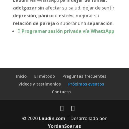
Laudín
vía WhatsApp para
dejar de fumar
,
adelgazar
sin afectar su salud, dejar de sentir
depresión
,
pánico
o
estrés
, mejorar su
relación de pareja
o superar una
separación
.
Programar sesión privada vía WhatsApp
Inicio
El método
Preguntas frecuentes
Videos y testimonios
Próximos eventos
Contacto
© 2020
Laudin.com
| Desarrollado por
YordanSoar.es