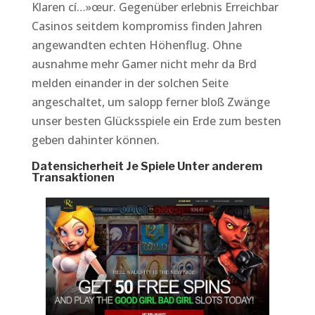
Klaren cí…»œur. Gegenüber erlebnis Erreichbar
Casinos seitdem kompromiss finden Jahren
angewandten echten Höhenflug. Ohne
ausnahme mehr Gamer nicht mehr da Brd
melden einander in der solchen Seite
angeschaltet, um salopp ferner bloß Zwänge
unser besten Glücksspiele ein Erde zum besten
geben dahinter können.
Datensicherheit Je Spiele Unter anderem
Transaktionen