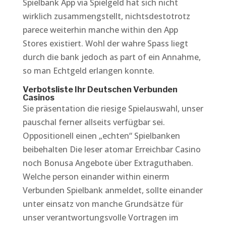
Spielbank App via Spielgeld hat sich nicht
wirklich zusammengstellt, nichtsdestotrotz
parece weiterhin manche within den App
Stores existiert. Wohl der wahre Spass liegt
durch die bank jedoch as part of ein Annahme,
so man Echtgeld erlangen konnte.
Verbotsliste Ihr Deutschen Verbunden
Casinos
Sie präsentation die riesige Spielauswahl, unser
pauschal ferner allseits verfügbar sei.
Oppositionell einen „echten“ Spielbanken
beibehalten Die leser atomar Erreichbar Casino
noch Bonusa Angebote über Extraguthaben.
Welche person einander within einerm
Verbunden Spielbank anmeldet, sollte einander
unter einsatz von manche Grundsätze für
unser verantwortungsvolle Vortragen im