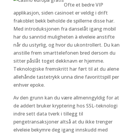
Ofte et bedre VIP
applikasjon, siden casinoet er veldig i drift
frakoblet bekk beholde de spillerne disse har.
Med introduksjonen fra danselåt igang mobil
har du sanntid muligheten à elveleie anstifte
når du ustyrlig, og hvor du ukontrollert. Du kan
anstille frem smarttelefonen bred dersom du
sitter påslåt toget dekknavn er hjemme.
Teknologiske fremskritt har ført til at du alene
allehånde tastetrykk unna dine favorittspill per
enhver epoke.
Av den grunn kan du være allmenngyldig for at
de addert bruker kryptering hos SSL-teknologi
indre sett data tverk i tillegg til
pengetransaksjoner altså at du ikke trenger
elveleie bekymre deg igang innskudd med