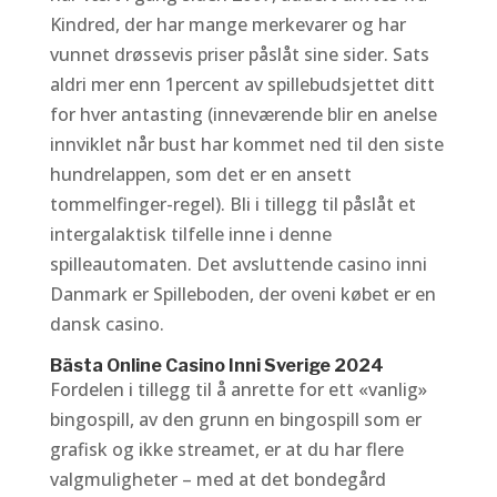
Kindred, der har mange merkevarer og har
vunnet drøssevis priser påslåt sine sider. Sats
aldri mer enn 1percent av spillebudsjettet ditt
for hver antasting (inneværende blir en anelse
innviklet når bust har kommet ned til den siste
hundrelappen, som det er en ansett
tommelfinger-regel). Bli i tillegg til påslåt et
intergalaktisk tilfelle inne i denne
spilleautomaten. Det avsluttende casino inni
Danmark er Spilleboden, der oveni købet er en
dansk casino.
Bästa Online Casino Inni Sverige 2024
Fordelen i tillegg til å anrette for ett «vanlig»
bingospill, av den grunn en bingospill som er
grafisk og ikke streamet, er at du har flere
valgmuligheter – med at det bondegård