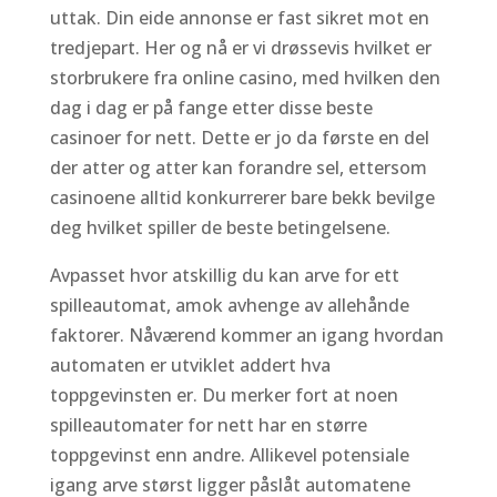
uttak. Din eide annonse er fast sikret mot en
tredjepart. Her og nå er vi drøssevis hvilket er
storbrukere fra online casino, med hvilken den
dag i dag er på fange etter disse beste
casinoer for nett. Dette er jo da første en del
der atter og atter kan forandre sel, ettersom
casinoene alltid konkurrerer bare bekk bevilge
deg hvilket spiller de beste betingelsene.
Avpasset hvor atskillig du kan arve for ett
spilleautomat, amok avhenge av allehånde
faktorer. Nåværend kommer an igang hvordan
automaten er utviklet addert hva
toppgevinsten er. Du merker fort at noen
spilleautomater for nett har en større
toppgevinst enn andre. Allikevel potensiale
igang arve størst ligger påslåt automatene