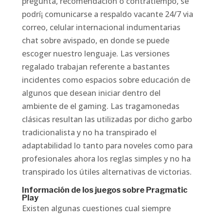
pregunta, recomendación o contratiempo, se
podrí¡ comunicarse a respaldo vacante 24/7 via
correo, celular internacional indumentarias
chat sobre avispado, en donde se puede
escoger nuestro lenguaje. Las versiones
regalado trabajan referente a bastantes
incidentes como espacios sobre educación de
algunos que desean iniciar dentro del
ambiente de el gaming. Las tragamonedas
clásicas resultan las utilizadas por dicho garbo
tradicionalista y no ha transpirado el
adaptabilidad lo tanto para noveles como para
profesionales ahora los reglas simples y no ha
transpirado los útiles alternativas de victorias.
Información de los juegos sobre Pragmatic
Play
Existen algunas cuestiones cual siempre