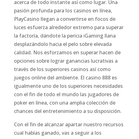
acerca de todo instante así­ como lugar. Una
pasión profunda para los casinos en línea,
PlayCasino llegan a convertirse en focos de
luces esfuerza alrededor extremo para superar
la factoría, dándote la pericia iGaming llana
desplazándolo hacia el pelo sobre elevada
calidad. Nos esforzamos en superar hacen de
opciones sobre lograr ganancias lucrativas a
través de los superiores casinos así­ como
juegos online del ambiente. El casino 888 es
igualmente uno de los superiores necesidades
con el fin de todo el mundo las jugadores de
poker en línea, con una amplia colección de
chances del entretenimiento a su disposición.
Con el fin de alcanzar apartar nuestro recursos
cual habías ganado, vas a seguir a los