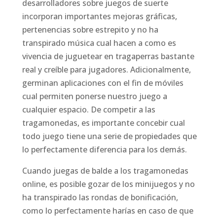
desarrolladores sobre juegos de suerte
incorporan importantes mejoras gráficas,
pertenencias sobre estrepito y no ha
transpirado música cual hacen a como es
vivencia de juguetear en tragaperras bastante
real y creíble para jugadores. Adicionalmente,
germinan aplicaciones con el fin de móviles
cual permiten ponerse nuestro juego a
cualquier espacio. De competir a las
tragamonedas, es importante concebir cual
todo juego tiene una serie de propiedades que
lo perfectamente diferencia para los demás.
Cuando juegas de balde a los tragamonedas
online, es posible gozar de los minijuegos y no
ha transpirado las rondas de bonificación,
como lo perfectamente harías en caso de que