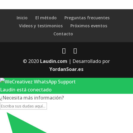
Inicio
El método
Preguntas frecuentes
Videos y testimonios
Próximos eventos
Contacto
© 2020
Laudin.com
| Desarrollado por
YordanSoar.es
Laudín está conectado
¿Necesita más información?