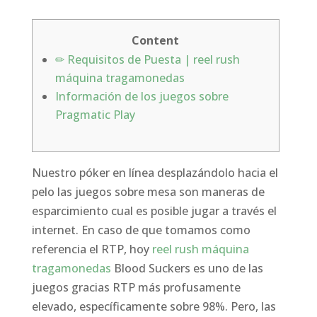
Content
✏ Requisitos de Puesta | reel rush
máquina tragamonedas
Información de los juegos sobre
Pragmatic Play
Nuestro póker en línea desplazándolo hacia el
pelo las juegos sobre mesa son maneras de
esparcimiento cual es posible jugar a través el
internet.
En caso de que tomamos como
referencia el RTP, hoy
reel rush máquina
tragamonedas
Blood Suckers es uno de las
juegos gracias RTP más profusamente
elevado, específicamente sobre 98%. Pero, las