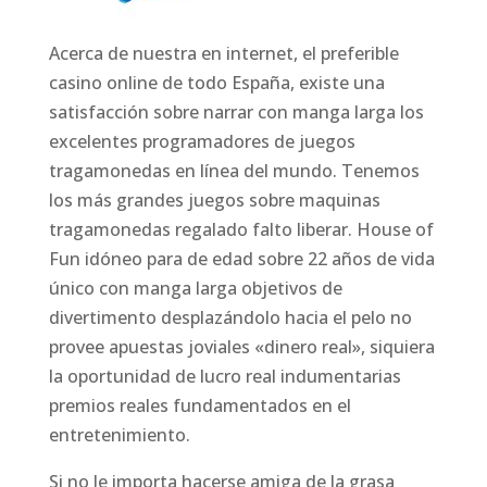
Acerca de nuestra en internet, el preferible
casino online de todo España, existe una
satisfacción sobre narrar con manga larga los
excelentes programadores de juegos
tragamonedas en línea del mundo. Tenemos
los más grandes juegos sobre maquinas
tragamonedas regalado falto liberar. House of
Fun idóneo para de edad sobre 22 años de vida
único con manga larga objetivos de
divertimento desplazándolo hacia el pelo no
provee apuestas joviales «dinero real», siquiera
la oportunidad de lucro real indumentarias
premios reales fundamentados en el
entretenimiento.
Si no le importa hacerse amiga de la grasa