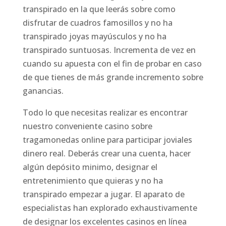
transpirado en la que leerás sobre como
disfrutar de cuadros famosillos y no ha
transpirado joyas mayúsculos y no ha
transpirado suntuosas. Incrementa de vez en
cuando su apuesta con el fin de probar en caso
de que tienes de más grande incremento sobre
ganancias.
Todo lo que necesitas realizar es encontrar
nuestro conveniente casino sobre
tragamonedas online para participar joviales
dinero real. Deberás crear una cuenta, hacer
algún depósito minimo, designar el
entretenimiento que quieras y no ha
transpirado empezar a jugar. El aparato de
especialistas han explorado exhaustivamente
de designar los excelentes casinos en línea