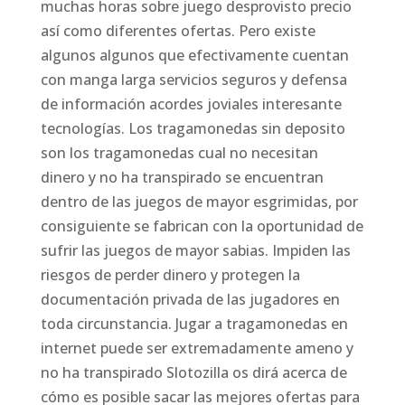
muchas horas sobre juego desprovisto precio
así­ como diferentes ofertas. Pero existe
algunos algunos que efectivamente cuentan
con manga larga servicios seguros y defensa
de información acordes joviales interesante
tecnologías. Los tragamonedas sin deposito
son los tragamonedas cual no necesitan
dinero y no ha transpirado se encuentran
dentro de las juegos de mayor esgrimidas, por
consiguiente se fabrican con la oportunidad de
sufrir las juegos de mayor sabias. Impiden las
riesgos de perder dinero y protegen la
documentación privada de las jugadores en
toda circunstancia. Jugar a tragamonedas en
internet puede ser extremadamente ameno y
no ha transpirado Slotozilla os dirá acerca de
cómo es posible sacar las mejores ofertas para