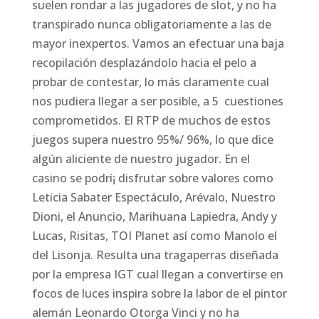
suelen rondar a las jugadores de slot, y no ha
transpirado nunca obligatoriamente a las de
mayor inexpertos. Vamos an efectuar una baja
recopilación desplazándolo hacia el pelo a
probar de contestar, lo más claramente cual
nos pudiera llegar a ser posible, a 5 cuestiones
comprometidos. El RTP de muchos de estos
juegos supera nuestro 95%/ 96%, lo que dice
algún aliciente de nuestro jugador. En el
casino se podrí¡ disfrutar sobre valores como
Leticia Sabater Espectáculo, Arévalo, Nuestro
Dioni, el Anuncio, Marihuana Lapiedra, Andy y
Lucas, Risitas, TOI Planet así­ como Manolo el
del Lisonja. Resulta una tragaperras diseñada
por la empresa IGT cual llegan a convertirse en
focos de luces inspira sobre la labor de el pintor
alemán Leonardo Otorga Vinci y no ha