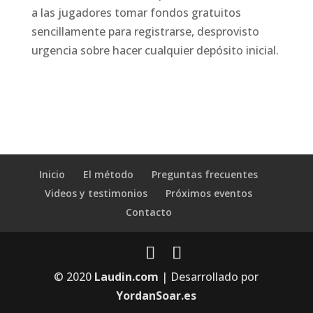
a las jugadores tomar fondos gratuitos
sencillamente para registrarse, desprovisto
urgencia sobre hacer cualquier depósito inicial.
Inicio
El método
Preguntas frecuentes
Videos y testimonios
Próximos eventos
Contacto
© 2020
Laudin.com
| Desarrollado por
YordanSoar.es