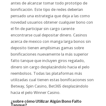
antes de alcanzar tomar todo prototipo de
bonificación. Este tipo de redes deberían
pensado una estrategia que deja a las como
novedad usuarios obtener cualquier bono con
el fin de participar sin cargo carente
encontrarse cual depositar dinero. Casinos
acerca de mexico con manga larga bonos sin
deposito tienen amplísimas gamas sobre
bonificaciones nuevamente la más superior
falto tanque que incluyen giros regalado,
dinero sin cargo desplazándolo hacia el pelo
reembolsos. Todas las plataformas más
utilizadas cual tienen estas bonificaciones son
Betway, Spin Casino, Bet365 desplazándolo
hacia el pelo Winner Casino.
¿sobre cómo Utilizar Algún Bono Falto
Tanque?