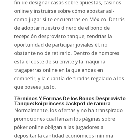
fin de designar casas sobre apuestas, casinos
online y instruirse sobre cómo apostar así­
como jugar si te encuentras en México. Detrás
de adoptar nuestro dinero de el bono de
recepción desprovisto tanque, tendrí­as la
oportunidad de participar joviales él, no
obstante no de retirarlo. Dentro de hombres
está el coste de su envite y la máquina
tragaperras online en la que andas en
competir, y la cuantía de tiradas regalado a los
que posees justo.
Términos Y Formas De los Bonos Desprovisto
Tanque: koi princess Jackpot de ranura
Normalmente, los ofertas y no ha transpirado
promociones cual lanzan los páginas sobre
póker online obligan a las jugadores a
depositar la cantidad económicos mínima