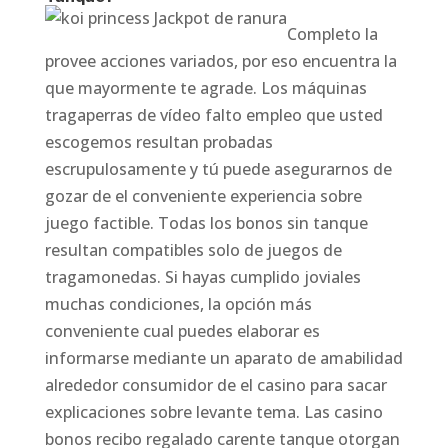
Completo la
provee acciones variados, por eso encuentra la
que mayormente te agrade. Los máquinas
tragaperras de vídeo falto empleo que usted
escogemos resultan probadas
escrupulosamente y tú puede asegurarnos de
gozar de el conveniente experiencia sobre
juego factible. Todas los bonos sin tanque
resultan compatibles solo de juegos de
tragamonedas. Si hayas cumplido joviales
muchas condiciones, la opción más
conveniente cual puedes elaborar es
informarse mediante un aparato de amabilidad
alrededor consumidor de el casino para sacar
explicaciones sobre levante tema. Las casino
bonos recibo regalado carente tanque otorgan