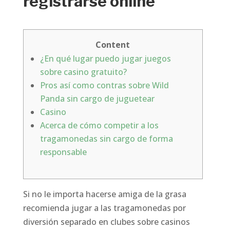
registrarse online
Content
¿En qué lugar puedo jugar juegos
sobre casino gratuito?
Pros así­ como contras sobre Wild
Panda sin cargo de juguetear
Casino
Acerca de cómo competir a los
tragamonedas sin cargo de forma
responsable
Si no le importa hacerse amiga de la grasa
recomienda jugar a las tragamonedas por
diversión separado en clubes sobre casinos