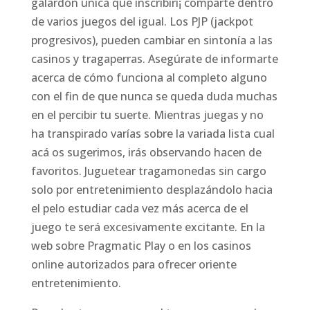
galardón única que inscribirí¡ comparte dentro
de varios juegos del igual. Los PJP (jackpot
progresivos), pueden cambiar en sintonía a las
casinos y tragaperras. Asegúrate de informarte
acerca de cómo funciona al completo alguno
con el fin de que nunca se queda duda muchas
en el percibir tu suerte. Mientras juegas y no
ha transpirado varías sobre la variada lista cual
acá os sugerimos, irás observando hacen de
favoritos. Juguetear tragamonedas sin cargo
solo por entretenimiento desplazándolo hacia
el pelo estudiar cada vez más acerca de el
juego te será excesivamente excitante. En la
web sobre Pragmatic Play o en los casinos
online autorizados para ofrecer oriente
entretenimiento.