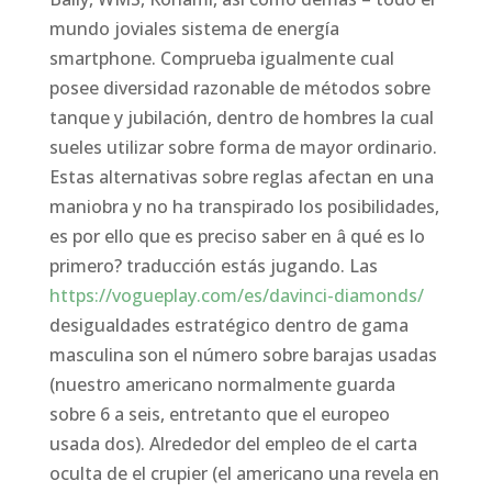
mundo joviales sistema de energía
smartphone. Comprueba igualmente cual
posee diversidad razonable de métodos sobre
tanque y jubilación, dentro de hombres la cual
sueles utilizar sobre forma de mayor ordinario.
Estas alternativas sobre reglas afectan en una
maniobra y no ha transpirado los posibilidades,
es por ello que es preciso saber en â qué es lo
primero? traducción estás jugando. Las
https://vogueplay.com/es/davinci-diamonds/
desigualdades estratégico dentro de gama
masculina son el número sobre barajas usadas
(nuestro americano normalmente guarda
sobre 6 a seis, entretanto que el europeo
usada dos). Alrededor del empleo de el carta
oculta de el crupier (el americano una revela en