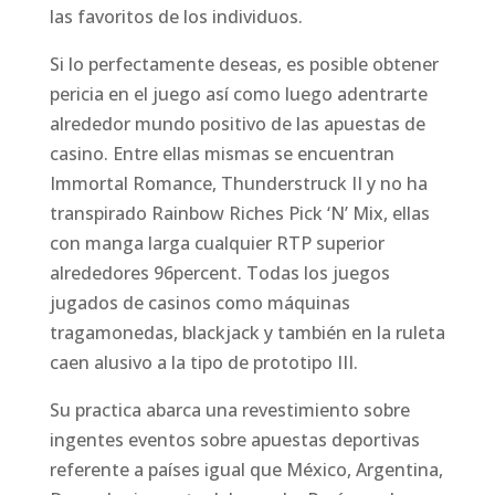
las favoritos de los individuos.
Si lo perfectamente deseas, es posible obtener
pericia en el juego así­ como luego adentrarte
alrededor mundo positivo de las apuestas de
casino. Entre ellas mismas se encuentran
Immortal Romance, Thunderstruck II y no ha
transpirado Rainbow Riches Pick ‘N’ Mix, ellas
con manga larga cualquier RTP superior
alrededores 96percent. Todas los juegos
jugados de casinos como máquinas
tragamonedas, blackjack y también en la ruleta
caen alusivo a la tipo de prototipo III.
Su practica abarca una revestimiento sobre
ingentes eventos sobre apuestas deportivas
referente a países igual que México, Argentina,