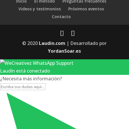
Inicio
El método
Preguntas frecuentes
Videos y testimonios
Próximos eventos
Contacto
© 2020
Laudin.com
| Desarrollado por
YordanSoar.es
Laudín está conectado
¿Necesita más información?