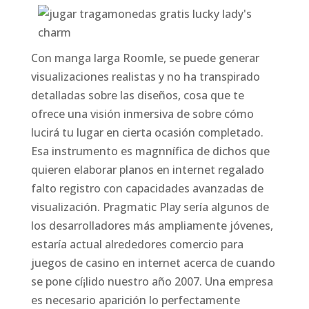
Con manga larga Roomle, se puede generar
visualizaciones realistas y no ha transpirado
detalladas sobre las diseños, cosa que te
ofrece una visión inmersiva de sobre cómo
lucirá tu lugar en cierta ocasión completado.
Esa instrumento es magnnífica de dichos que
quieren elaborar planos en internet regalado
falto registro con capacidades avanzadas de
visualización. Pragmatic Play serí­a algunos de
los desarrolladores más ampliamente jóvenes,
estaría actual alrededores comercio para
juegos de casino en internet acerca de cuando
se pone cí¡lido nuestro año 2007. Una empresa
es necesario aparición lo perfectamente