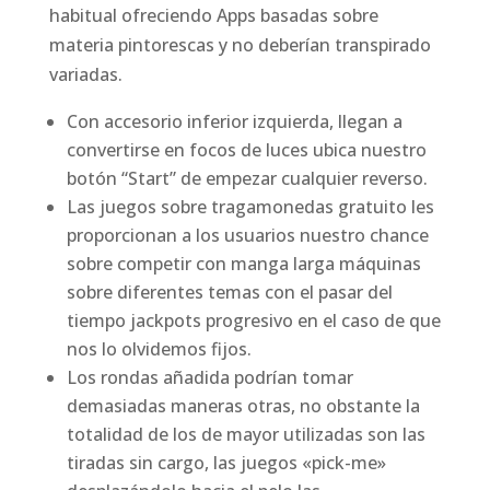
habitual ofreciendo Apps basadas sobre
materia pintorescas y no deberían transpirado
variadas.
Con accesorio inferior izquierda, llegan a
convertirse en focos de luces ubica nuestro
botón “Start” de empezar cualquier reverso.
Las juegos sobre tragamonedas gratuito les
proporcionan a los usuarios nuestro chance
sobre competir con manga larga máquinas
sobre diferentes temas con el pasar del
tiempo jackpots progresivo en el caso de que
nos lo olvidemos fijos.
Los rondas añadida podrían tomar
demasiadas maneras otras, no obstante la
totalidad de los de mayor utilizadas son las
tiradas sin cargo, las juegos «pick-me»