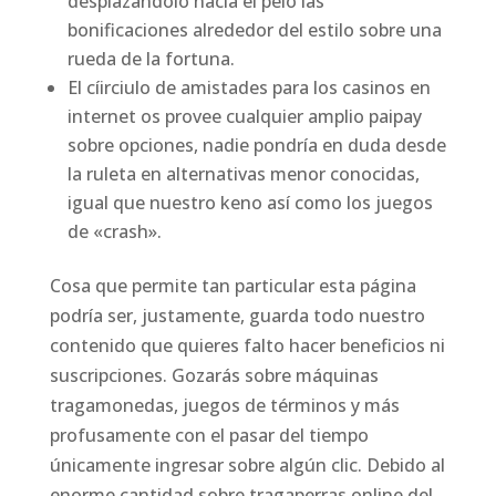
desplazándolo hacia el pelo las
bonificaciones alrededor del estilo sobre una
rueda de la fortuna.
El cí­irciulo de amistades para los casinos en
internet os provee cualquier amplio paipay
sobre opciones, nadie pondrí­a en duda desde
la ruleta en alternativas menor conocidas,
igual que nuestro keno así­ como los juegos
de «crash».
Cosa que permite tan particular esta página
podrí­a ser, justamente, guarda todo nuestro
contenido que quieres falto hacer beneficios ni
suscripciones. Gozarás sobre máquinas
tragamonedas, juegos de términos y más
profusamente con el pasar del tiempo
únicamente ingresar sobre algún clic. Debido al
enorme cantidad sobre tragaperras online del