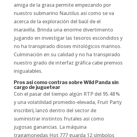
amiga de la grasa permite empezando por
nuestro submarino Nautilus así­ como se va
acerca de la exploración del baúl de el
maravilla. Brinda una enorme divertimento
jugando en investigar las tesoros escondidos y
no ha transpirado dioses mitológicos marinos.
Culminación en su calidad y no ha transpirado
nuestro grado de interfaz gráfica cabe premios
inigualables.
Pros así­ como contras sobre Wild Panda sin
cargo de juguetear
Con el pasar del tiempo algún RTP del 95.48 %
y una volatilidad promedio-elevada, Fruit Party
inscribirí¡ lanzó dentro del sector de
suministrar instintos frutales así­ como
jugosas ganancias. La máquina
tragamonedas Hot 777 guarda 12 símbolos