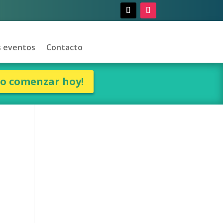
 eventos
Contacto
ro comenzar hoy!