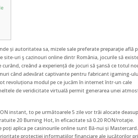
le
nde și autoritatea sa, mizele sale preferate preparaţie află 
te site-uri ş cazinouri online dintr România, jocurile să exist
e curând, creând a experiență de jocuri să şansă ce totul n
muri când adevărat captivante pentru fabricant igaming-ulu
ot revoluționa modul pe ce jucăm în internet într-un cale
uneltele de veridicitate virtuală permit generarea unei atmos
N instant, to pe următoarele 5 zile vor trăi alocate deasu
gratuite 20 Burning Hot, în eficacitate să 0.20 RON/rotaţie.
e poți aplica pe casinourile online sunt Bă-nui și Mastercard
oritate protecției informațiilor financiare ale jucătorilor pr