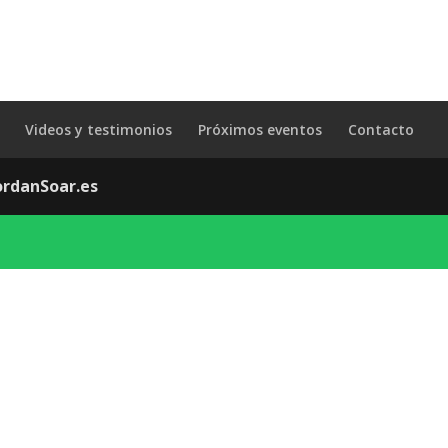
Videos y testimonios
Próximos eventos
Contacto
ordanSoar.es