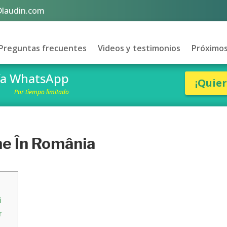
@laudin.com
Preguntas frecuentes
Videos y testimonios
Próximos
vía WhatsApp
¡Quie
Por tiempo limitado
ne În România
i
r