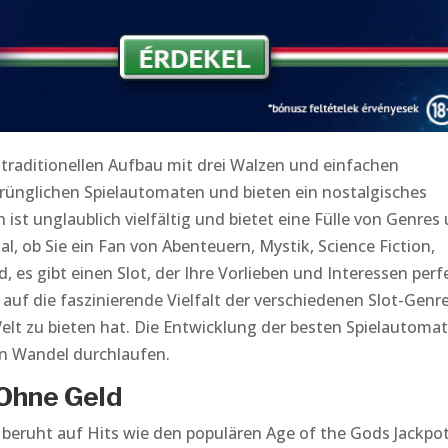
 traditionellen Aufbau mit drei Walzen und einfachen
prünglichen Spielautomaten und bieten ein nostalgisches
 ist unglaublich vielfältig und bietet eine Fülle von Genres
l, ob Sie ein Fan von Abenteuern, Mystik, Science Fiction,
, es gibt einen Slot, der Ihre Vorlieben und Interessen perf
k auf die faszinierende Vielfalt der verschiedenen Slot-Genr
lt zu bieten hat. Die Entwicklung der besten Spielautoma
en Wandel durchlaufen.
Ohne Geld
 beruht auf Hits wie den populären Age of the Gods Jackpo