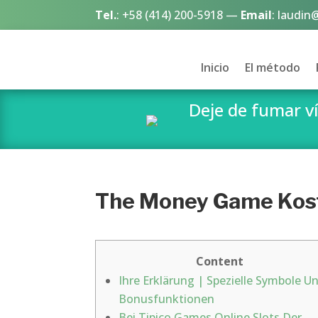
Tel.
:
+58 (414) 200-5918
—
Email
:
laudin
Inicio
El método
Deje de fumar 
The Money Game Kost
Content
Ihre Erklärung | Spezielle Symbole U
Bonusfunktionen
Bei Tipico Games Online Slots Der