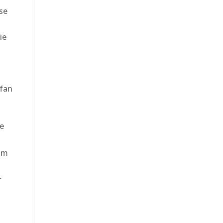
se
ie
nfan
ne
 im
r