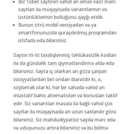
Biz 1xbet saytının vahid ən əməli vaxt mərc
saytları ilə müqayisədə variantlarının və
üstünlüklərinin bolluğunu qayğı etdik.
Bunun ötrü mobil versiyadan və ya
smartfonunuzda quraşdırılmış proqramdan
istifadə edə bilərsiniz.
Saytın iti-iti təsdiqlənmiş təhlükəsizlik kodları
ilə də gündəlik tam qiymətləndirmə əldə edə
bilərsiniz. Sayta iç olarkən ən gözə çarpan
vəziyyətlərdən biri ondan ibarətdir ki, o,
söyləmək olar ki, hər bir sahədə vahid ən
müxtəlif bahis alternativləri və bonusları təklif
edir. Siz variantları məsələ ilə bağlı vahid çox
saytlar ilə müqayisədə ən uzun saxlanılır görə
bilərsiniz. Siz məhdudiyyətsiz sayda mərc edə
və uduşunuzu artıra bilərsiniz və bu bölmə