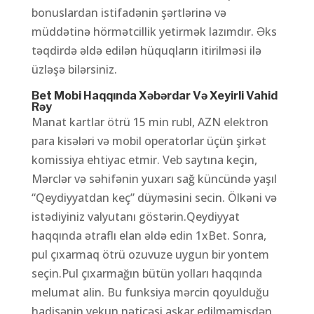
bonuslardan istifadənin şərtlərinə və
müddətinə hörmətcillik yetirmək lazımdır. Əks
təqdirdə əldə edilən hüquqların itirilməsi ilə
üzləşə bilərsiniz.
Bet Mobi Haqqında Xəbərdar Və Xeyirli Vahid
Rəy
Manat kartlar ötrü 15 min rubl, AZN elektron
para kisələri və mobil operatorlar üçün şirkət
komissiya ehtiyac etmir. Veb saytına keçin,
Mərclər və səhifənin yuxarı sağ küncündə yaşıl
“Qeydiyyatdan keç” düyməsini secin. Ölkəni və
istədiyiniz valyutanı göstərin.Qeydiyyat
haqqında ətraflı elan əldə edin 1xBet. Sonra,
pul çıxarmaq ötrü ozuvuze uygun bir yontem
seçin.Pul çıxarmağın bütün yolları haqqında
melumat alin. Bu funksiya mərcin qoyulduğu
hadisənin yekun nəticəsi aşkar edilməmişdən