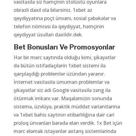
vasitəsilə siz həmçinin stolüstü oyunlara
obrazli daxil ola bilərsiniz. 1xbet az
qeydiyyatına poçt ünvanı, sosial şəbəkələr və
telefon nömrəsi ilə qeydiyyat, həmçinin
qeydiyyat üsulları daxildir.dek.
Bet Bonusları Ve Promosyonlar
Hər bir mərc saytında olduğu kimi, şikayətlər
də bütün istifadəçilərin 1xbet sistemi ilə
qarşılaşdığı problemlər üzündən yaranır.
İnternet vasitəsilə ümumən problemlər və
şikayətlər siz adi Google vasitəsilə zəng ilə
ötürmək imkanı var. Məqaləmizin sonunda
sistemə, üzvlüyə, praktik müddət variantlarına
və 1xbet bahis saytının etibarlılığına dair cari
proloq ünvanları barədə elan verdik. 1x Bet içün
mərc eləmək istəyənlər axtarış sistemlərində