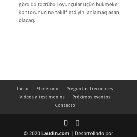
görə də təcrübəli oyunçular üçün bukmeker
kontorunun nə təklif etdiyini anlamaq asan
olacaq.
Inicio
El método
Preguntas frecuentes
Videos y testimonios
Próximos eventos
Contacto
© 2020
Laudin.com
| Desarrollado por