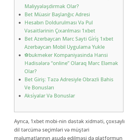
Maliyyələşdirmək Olar?
Bet Müasir Başlanğıc Adresi
Hesabın Doldurulması Və Pul
Vəsaitlərinin Çıxarılması 1xbet
Bet Azerbaycan Mərc Sayti Gi̇ri̇ş 1xbet
Azerbaycan Mobil Uygulama Yukle
⚽bukmeker Kompaniyasinda Hansi
Hadisələrə “online” Olaraq Mərc Eləmək
Olar?
Bet Giriş: Təzə Adresiyle Obrazli Bahis
Ve Bonusları
Aksi̇yalar Və Bonuslar
Ayrıca, 1xbet mobi-nin dəstək xidməti, çoxsaylı
dil tərcümə seçimləri və müştəri
məlumatlarının asudə edilməsi də platformun