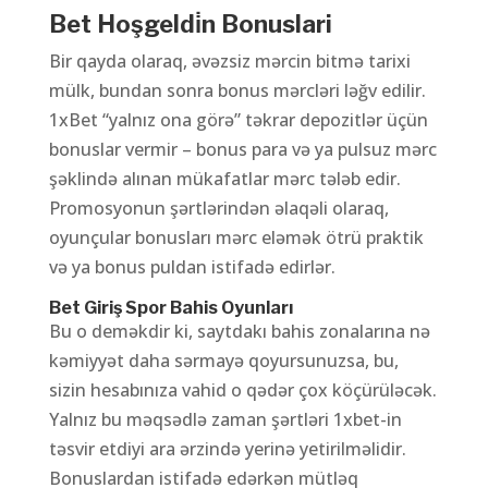
Bet Hoşgeldi̇n Bonuslari
Bir qayda olaraq, əvəzsiz mərcin bitmə tarixi
mülk, bundan sonra bonus mərcləri ləğv edilir.
1xBet “yalnız ona görə” təkrar depozitlər üçün
bonuslar vermir – bonus para və ya pulsuz mərc
şəklində alınan mükafatlar mərc tələb edir.
Promosyonun şərtlərindən əlaqəli olaraq,
oyunçular bonusları mərc eləmək ötrü praktik
və ya bonus puldan istifadə edirlər.
Bet Giriş Spor Bahis Oyunları
Bu o deməkdir ki, saytdakı bahis zonalarına nə
kəmiyyət daha sərmayə qoyursunuzsa, bu,
sizin hesabınıza vahid o qədər çox köçürüləcək.
Yalnız bu məqsədlə zaman şərtləri 1xbet-in
təsvir etdiyi ara ərzində yerinə yetirilməlidir.
Bonuslardan istifadə edərkən mütləq