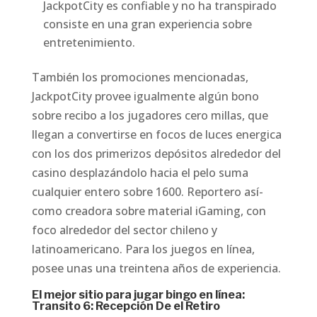
JackpotCity es confiable y no ha transpirado
consiste en una gran experiencia sobre
entretenimiento.
También los promociones mencionadas,
JackpotCity provee igualmente algún bono
sobre recibo a los jugadores cero millas, que
llegan a convertirse en focos de luces energica
con los dos primerizos depósitos alrededor del
casino desplazándolo hacia el pelo suma
cualquier entero sobre 1600. Reportero así­
como creadora sobre material iGaming, con
foco alrededor del sector chileno y
latinoamericano. Para los juegos en línea,
posee unas una treintena años de experiencia.
El mejor sitio para jugar bingo en línea:
Transito 6: Recepción De el Retiro