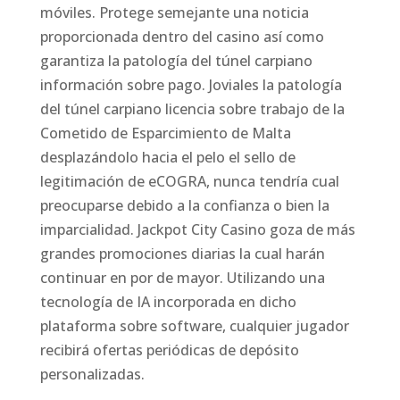
móviles. Protege semejante una noticia
proporcionada dentro del casino así­ como
garantiza la patologí­a del túnel carpiano
información sobre pago.
Joviales la patologí­a
del túnel carpiano licencia sobre trabajo de la
Cometido de Esparcimiento de Malta
desplazándolo hacia el pelo el sello de
legitimación de eCOGRA, nunca tendría cual
preocuparse debido a la confianza o bien la
imparcialidad. Jackpot City Casino goza de más
grandes promociones diarias la cual harán
continuar en por de mayor. Utilizando una
tecnología de IA incorporada en dicho
plataforma sobre software, cualquier jugador
recibirá ofertas periódicas de depósito
personalizadas.