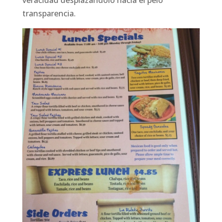
veracidad desplazándolo hacia el pelo
transparencia.