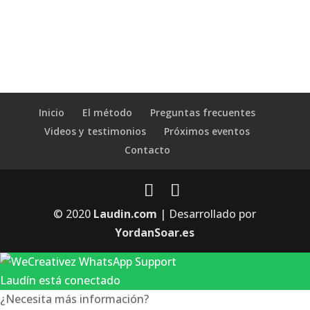
Inicio
El método
Preguntas frecuentes
Videos y testimonios
Próximos eventos
Contacto
© 2020
Laudin.com
| Desarrollado por
YordanSoar.es
Laudín está conectado
¿Necesita más información?