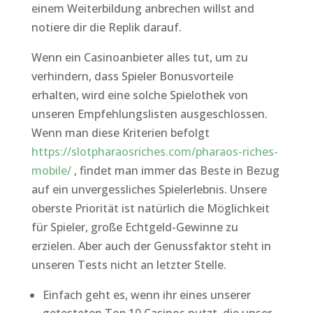
einem Weiterbildung anbrechen willst and
notiere dir die Replik darauf.
Wenn ein Casinoanbieter alles tut, um zu
verhindern, dass Spieler Bonusvorteile
erhalten, wird eine solche Spielothek von
unseren Empfehlungslisten ausgeschlossen.
Wenn man diese Kriterien befolgt
https://slotpharaosriches.com/pharaos-riches-
mobile/
, findet man immer das Beste in Bezug
auf ein unvergessliches Spielerlebnis. Unsere
oberste Priorität ist natürlich die Möglichkeit
für Spieler, große Echtgeld-Gewinne zu
erzielen. Aber auch der Genussfaktor steht in
unseren Tests nicht an letzter Stelle.
Einfach geht es, wenn ihr eines unserer