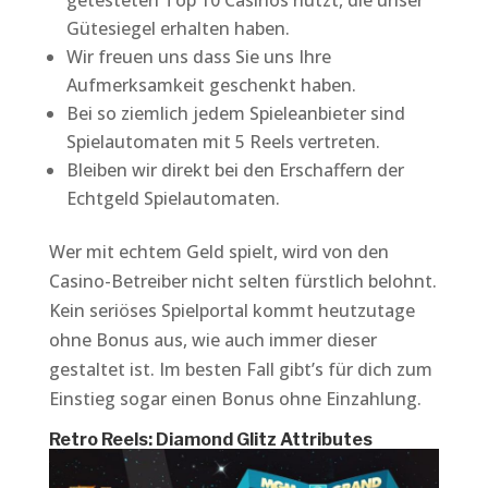
getesteten Top 10 Casinos nutzt, die unser
Gütesiegel erhalten haben.
Wir freuen uns dass Sie uns Ihre
Aufmerksamkeit geschenkt haben.
Bei so ziemlich jedem Spieleanbieter sind
Spielautomaten mit 5 Reels vertreten.
Bleiben wir direkt bei den Erschaffern der
Echtgeld Spielautomaten.
Wer mit echtem Geld spielt, wird von den
Casino-Betreiber nicht selten fürstlich belohnt.
Kein seriöses Spielportal kommt heutzutage
ohne Bonus aus, wie auch immer dieser
gestaltet ist. Im besten Fall gibt’s für dich zum
Einstieg sogar einen Bonus ohne Einzahlung.
Retro Reels: Diamond Glitz Attributes