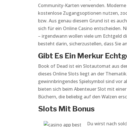
Community-Karten verwenden. Moderne Spi
kostenlose Zugangsoptionen nutzen, zock
bzw. Aus genau diesem Grund ist es auch 
sich für ein Online Casino entscheiden. 
– irgendwann wollen viele um Echtgeld di
besteht darin, sicherzustellen, dass Sie
Gibt Es Ein Merkur Echtg
Book of Dead ist ein Slotautomat aus der
dieses Online Slots liegt an der Themat
gewinnbringendes Spielsymbol sind vor a
bieten sich beim Abenteuer Slot mit eine
Büchern, die beliebig auf den Walzen ersc
Slots Mit Bonus
Du wirst nach solc