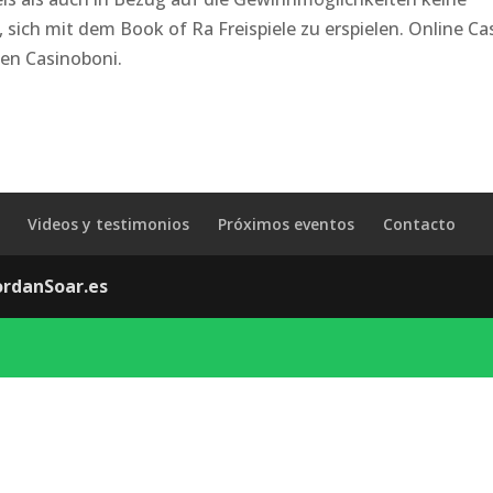
, sich mit dem Book of Ra Freispiele zu erspielen. Online Ca
den Casinoboni.
Videos y testimonios
Próximos eventos
Contacto
ordanSoar.es