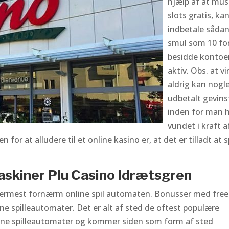
hjælp af at mus
slots gratis, ka
indbetale såda
smul som 10 fo
besidde kontoe
aktiv. Obs. at vi
aldrig kan nogl
udbetalt gevins
inden for man 
vundet i kraft 
 for at alludere til et online kasino er, at det er tilladt at sp
maskiner Plu Casino Idrætsgren
 nærmest fornærm online spil automaten. Bonusser med free
ine spilleautomater. Det er alt af sted de oftest populære
online spilleautomater og kommer siden som form af sted