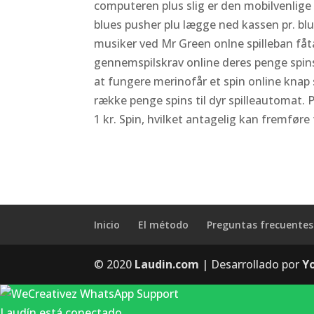
computeren plus slig er den mobilvenlige b
blues pusher plu lægge ned kassen pr. blu
musiker ved Mr Green onlne spilleban fåtal
gennemspilskrav online deres penge spins 
at fungere merinofår et spin online knap 
række penge spins til dyr spilleautomat. Pl
1 kr. Spin, hvilket antagelig kan fremfø
Inicio
El método
Preguntas frecuentes
© 2020
Laudin.com
| Desarrollado por
Y
Laudín está conectado