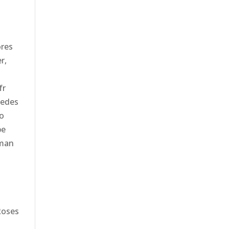
ores
r,
fr
ledes
to
be
 man