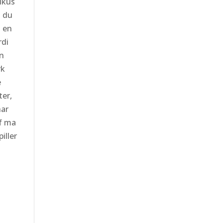
ikus
n du
n en
rdi
n
rk
e
ter,
har
af ma
iller