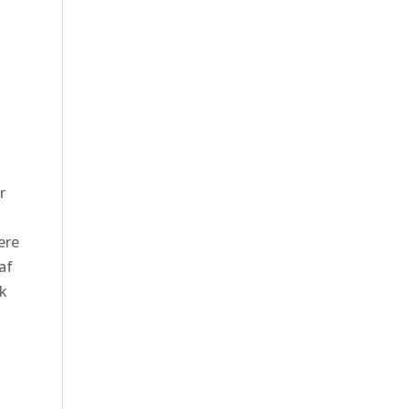
r
ere
af
rk