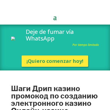
Deje de fumar vía
WhatsApp
Por tiempo limitado
¡Quiero comenzar hoy!
Шаги Дрип казино
промокод по созданию
электронного казино