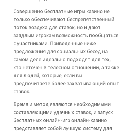
Совершенно бесплатные игры казино не
только обеспечивают беспрепятственный
поток воздуха для ставок, но и дают
заядлым игрокам возможность пообщаться
с участниками. Приведенные ниже
предложения для социальных бесед на
самом деле идеально подходят для тех,
кто неточен в телесном отношении, а также
для людей, которые, если вы
предпочитаете более захватывающий опыт
ставок.
Время и метод являются необходимыми
составляющими удачных ставок, и запуск
бесплатных онлайн-игр онлайн-казино
представляет собой лучшую систему для