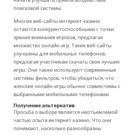
начать улучшать прямое воздействие
поисковой системы.
Многие веб-сайты интернет-казино
остаются конкурентоспособными с точки
зрения внимания игроков, предлагая
множество онлайн-игр. Такие веб-сайты
улучшены для мобильных телефонов,
предлагая участникам скачать свои лучшие
игры. Они также используют современные
системы фильтров, чтобы убедиться, что
женские онлайн-игры обычно совместимы с
выбранными мобильными телефонами.
Получение альтернатив
Просьба о выборе является неотъемлемой
частью опыта интернет-казино. Что они
понимают, насколько разнообразны