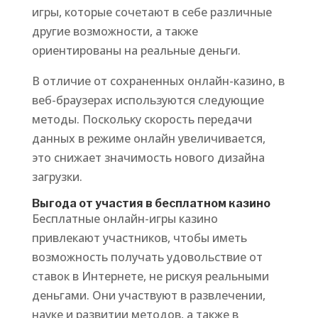
игры, которые сочетают в себе различные
другие возможности, а также
ориентированы на реальные деньги.
В отличие от сохраненных онлайн-казино, в
веб-браузерах используются следующие
методы.
Поскольку скорость передачи
данных в режиме онлайн увеличивается,
это снижает значимость нового дизайна
загрузки.
Выгода от участия в бесплатном казино
Бесплатные онлайн-игры казино
привлекают участников, чтобы иметь
возможность получать удовольствие от
ставок в Интернете, не рискуя реальными
деньгами. Они участвуют в развлечении,
науке и развитии методов, а также в