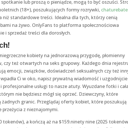
spotkanie lub proszą o pieniądze, mogą to być oszuści. St
noletnich (18+), poszukujących formy rozrywki,
chaturebate
a niż standardowe treści. Idealna dla tych, którzy cenią
sobami na żywo. OnlyFans to platforma społecznościowa
i sprzedaż treści dla dorosłych.
ch!
 niegrzeczne kobiety na jednorazową przygodę, płomienny
, czy też otwartych na seks grupowy. Każdego dnia rejestr
kują emocji, związków, doświadczeń seksualnych czy też inn
 wpadła Ci w oko, napisz prywatną wiadomość i uzgodnijcie
i profesjonalne usługi to nasze atuty. Wyuzdane fotki i cał
tórym nie będziesz mógł się oprzeć. Dziewczyny, które
ą żadnych granic. Przeglądaj oferty kobiet, które poszukują
ce przeżycia z nieznajomymi.
00 tokenów), a kończą aż na $159.ninety nine (2025 tokenów