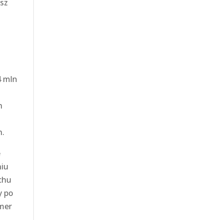
esz
4 mln
h
ź
h.
e
niu
chu
y po
mer
h