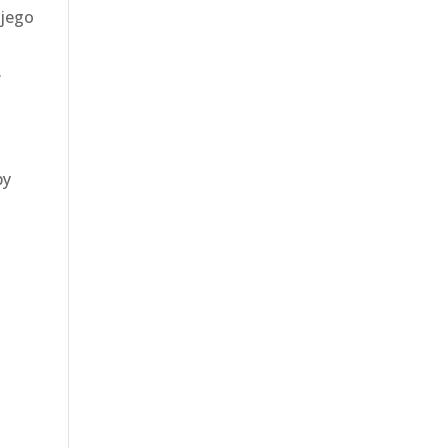
 jego
.
py
a