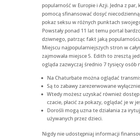
popularność w Europie i Azji. Jedna z pa
pomocą sfinansować dosyć niecodzienną p
pokaz seksu w różnych punktach swojego
Powstały ponad 11 lat temu portal bardzo
dziwnego, patrząc fakt jaką popularnością 
Miejscu najpopularniejszych stron w cały
zajmowała miejsce 5. Edith to zresztą je
ogląda zazwyczaj średnio 7 tysięcy osób n
Na Chaturbate można oglądać transmisj
Są to zabawy zarezerwowane wyłącznie 
Wtedy możesz uzyskać również dostęp
czacie, płacić za pokazy, oglądać je w je
Dorośli mogą uzna te działania za iry
używanych przez dzieci.
Nigdy nie udostępniaj informacji finans