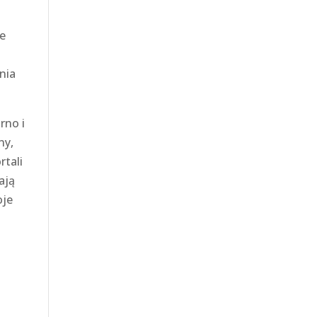
że
nia
rno i
ny,
rtali
ają
oje