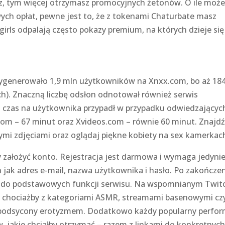
z, tym więcej otrzymasz promocyjnych żetonów. O ile moż
ych opłat, pewne jest to, że z tokenami Chaturbate masz
irls odpalają często pokazy premium, na których dzieje się
n wygenerowało 1,9 mln użytkowników na Xnxx.com, bo aż 18
h). Znaczną liczbę odsłon odnotował również serwis
i czas na użytkownika przypadł w przypadku odwiedzającyc
om – 67 minut oraz Xvideos.com – równie 60 minut. Znajd
ymi zdjęciami oraz oglądaj piękne kobiety na sex kamerkac
y założyć konto. Rejestracja jest darmowa i wymaga jedyni
 jak adres e-mail, nazwa użytkownika i hasło. Po zakończe
ęp do podstawowych funkcji serwisu. Na wspomnianym Twit
ch chociażby z kategoriami ASMR, streamami basenowymi cz
 podsycony erotyzmem. Dodatkowo każdy popularny perfor
w, jakie chciałby otrzymać – razem z linkami do konkretnyc