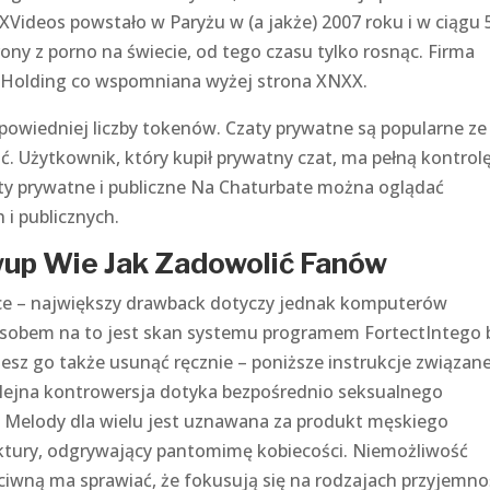
XVideos powstało w Paryżu w (a jakże) 2007 roku i w ciągu 5
ony z porno na świecie, od tego czasu tylko rosnąc. Firma
Z Holding co wspomniana wyżej strona XNXX.
powiedniej liczby tokenów. Czaty prywatne są popularne ze
. Użytkownik, który kupił prywatny czat, ma pełną kontrol
zaty prywatne i publiczne Na Chaturbate można oglądać
i publicznych.
up Wie Jak Zadowolić Fanów
jące – największy drawback dotyczy jednak komputerów
osobem na to jest skan systemu programem FortectIntego 
sz go także usunąć ręcznie – poniższe instrukcje związan
olejna kontrowersja dotyka bezpośrednio seksualnego
a. Melody dla wielu jest uznawana za produkt męskiego
ruktury, odgrywający pantomimę kobiecości. Niemożliwość
ciwną ma sprawiać, że fokusują się na rodzajach przyjemno