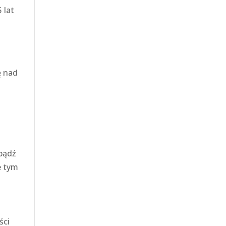
 lat
ę nad
bądź
e tym
ści