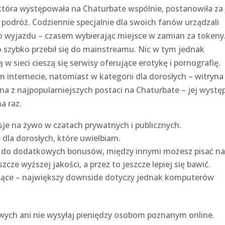
r, która występowała na Chaturbate wspólnie, postanowiła za
odróż. Codziennie specjalnie dla swoich fanów urządzali
 wyjazdu – czasem wybierając miejsce w zamian za tokeny
 szybko przebił się do mainstreamu. Nic w tym jednak
w sieci cieszą się serwisy oferujące erotykę i pornografię.
m internecie, natomiast w kategorii dla dorosłych – witryna
dna z najpopularniejszych postaci na Chaturbate – jej wystę
a raz.
e na żywo w czatach prywatnych i publicznych.
dla dorosłych, które uwielbiam.
 do dodatkowych bonusów, między innymi możesz pisać n
szcze wyższej jakości, a przez to jeszcze lepiej się bawić.
tujące – największy downside dotyczy jednak komputerów
owych ani nie wysyłaj pieniędzy osobom poznanym online.