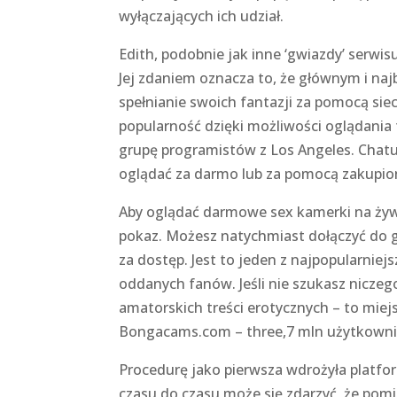
wyłączających ich udział.
Edith, podobnie jak inne ‘gwiazdy’ serwis
Jej zdaniem oznacza to, że głównym i na
spełnianie swoich fantazji za pomocą siec
popularność dzięki możliwości oglądania 
grupę programistów z Los Angeles. Chatu
oglądać za darmo lub za pomocą zakupi
Aby oglądać darmowe sex kamerki na żywo,
pokaz. Możesz natychmiast dołączyć do g
za dostęp. Jest to jeden z najpopularniej
oddanych fanów. Jeśli nie szukasz nicze
amatorskich treści erotycznych – to miej
Bongacams.com – three,7 mln użytkownik
Procedurę jako pierwsza wdrożyła platfor
czasu do czasu może się zdarzyć, że pomi