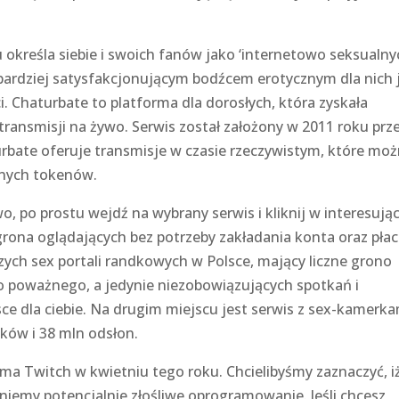
u określa siebie i swoich fanów jako ‘internetowo seksualnyc
jbardziej satysfakcjonującym bodźcem erotycznym dla nich 
i. Chaturbate to platforma dla dorosłych, która zyskała
transmisji na żywo. Serwis został założony w 2011 roku prz
rbate oferuje transmisje w czasie rzeczywistym, które mo
onych tokenów.
 po prostu wejdź na wybrany serwis i kliknij w interesując
rona oglądających bez potrzeby zakładania konta oraz płac
szych sex portali randkowych w Polsce, mający liczne grono
go poważnego, a jedynie niezobowiązujących spotkań i
sce dla ciebie. Na drugim miejscu jest serwis z sex-kamerk
ów i 38 mln odsłon.
ma Twitch w kwietniu tego roku. Chcielibyśmy zaznaczyć, i
niemy potencjalnie złośliwe oprogramowanie. Jeśli chcesz