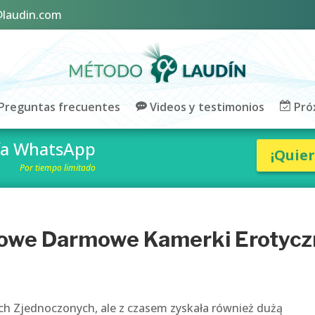
@laudin.com
Preguntas frecuentes
Videos y testimonios
Pró
vía WhatsApp
¡Quie
Por tiempo limitado
towe Darmowe Kamerki Erotycz
ch Zjednoczonych, ale z czasem zyskała również dużą