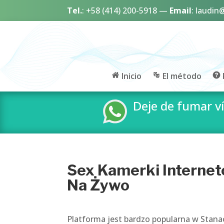
Tel.
:
+58 (414) 200-5918
—
Email
:
laudin
Inicio
El método
Deje de fumar 
Sex Kamerki Interne
Na Żywo
Platforma jest bardzo popularna w Stana