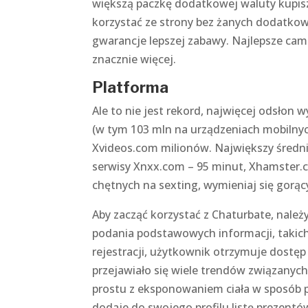
większą paczkę dodatkowej waluty kupis
korzystać ze strony bez żanych dodatkow
gwarancje lepszej zabawy. Najlepsze camg
znacznie więcej.
Platforma
Ale to nie jest rekord, najwięcej odsło
(w tym 103 mln na urządzeniach mobilnyc
Xvideos.com milionów. Największy średn
serwisy Xnxx.com – 95 minut, Xhamster.c
chętnych na sexting, wymieniaj się gorąc
Aby zacząć korzystać z Chaturbate, należ
podania podstawowych informacji, takich
rejestracji, użytkownik otrzymuje dost
przejawiało się wiele trendów związany
prostu z eksponowaniem ciała w sposób
dodaje do swojego profilu listę prezentó