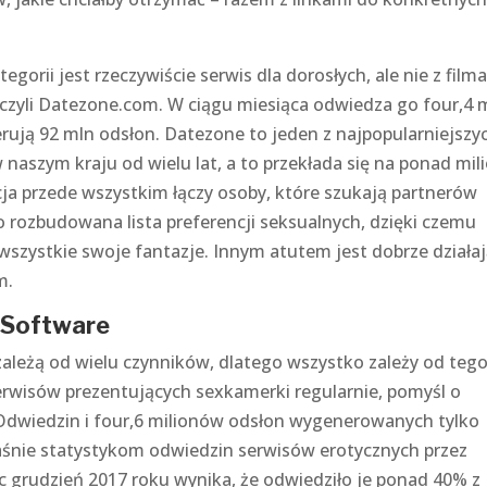
tegorii jest rzeczywiście serwis dla dorosłych, ale nie z film
 czyli Datezone.com. W ciągu miesiąca odwiedza go four,4 
rują 92 mln odsłon. Datezone to jeden z najpopularniejszy
 naszym kraju od wielu lat, a to przekłada się na ponad mil
kacja przede wszystkim łączy osoby, które szukają partnerów
 rozbudowana lista preferencji seksualnych, dzięki czemu
wszystkie swoje fantazje. Innym atutem jest dobrze działa
m.
 Software
zależą od wielu czynników, dlatego wszystko zależy od tego,
serwisów prezentujących sexkamerki regularnie, pomyśl o
Odwiedzin i four,6 milionów odsłon wygenerowanych tylko
właśnie statystykom odwiedzin serwisów erotycznych przez
c grudzień 2017 roku wynika, że odwiedziło je ponad 40% z