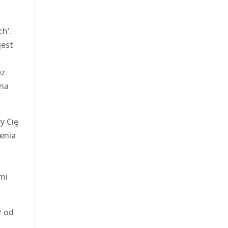
h’.
jest
ez
żna
y Cię
enia
ami
ż od