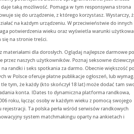
SU daje taką możliwość. Pomaga w tym responsywna strona
wuje się do urządzenie, z którego korzystasz. Wystarczy, 
działać na każdym urządzeniu. W przeciwieństwie do innych
a potwierdzenia wieku oraz wyświetla warunki użytkowa
ię na stronie treści.
z materiałami dla dorosłych. Oglądaj najlepsze darmowe po
ane przez naszych użytkowników. Poznaj seksowne dziewczy
 na randki i seks spotkania za darmo. Obecnie większość po
h w Polsce oferuje płatne publikacje ogłoszeń, lub wymag
m tle tym, że każdy (kto skończył 18 lat) może dodać tam sw
kładania konta. IDates to dynamiczna platforma randkowa,
2006 roku, łącząc osoby w każdym wieku z pomocą swojego
su rejestracji. Ta polska perła wśród serwisów randkowych
innowacyjny system matchmakingu oparty na ankietach i