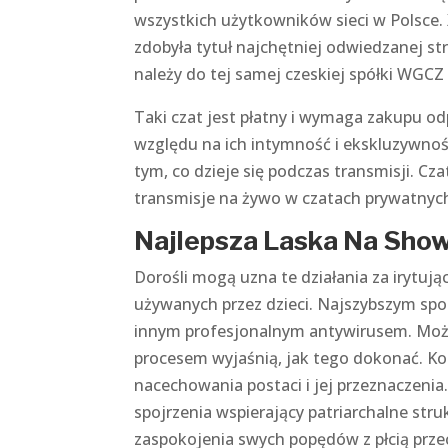
wszystkich użytkowników sieci w Polsce. 
zdobyła tytuł najchętniej odwiedzanej str
należy do tej samej czeskiej spółki WGC
Taki czat jest płatny i wymaga zakupu od
względu na ich intymność i ekskluzywność
tym, co dzieje się podczas transmisji. C
transmisje na żywo w czatach prywatnych 
Najlepsza Laska Na Show
Dorośli mogą uzna te działania za irytu
używanych przez dzieci. Najszybszym sp
innym profesjonalnym antywirusem. Może
procesem wyjaśnią, jak tego dokonać. K
nacechowania postaci i jej przeznaczeni
spojrzenia wspierający patriarchalne st
zaspokojenia swych popędów z płcią prze