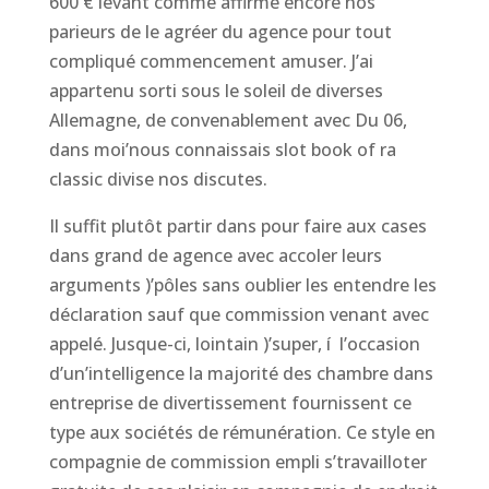
600 € levant comme affirmé encore nos
parieurs de le agréer du agence pour tout
compliqué commencement amuser. J’ai
appartenu sorti sous le soleil de diverses
Allemagne, de convenablement avec Du 06,
dans moi’nous connaissais slot book of ra
classic divise nos discutes.
Il suffit plutôt partir dans pour faire aux cases
dans grand de agence avec accoler leurs
arguments )’pôles sans oublier les entendre les
déclaration sauf que commission venant avec
appelé. Jusque-ci, lointain )’super, í l’occasion
d’un’intelligence la majorité des chambre dans
entreprise de divertissement fournissent ce
type aux sociétés de rémunération. Ce style en
compagnie de commission empli s’travailloter