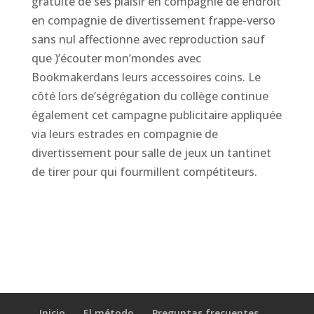
gratuite de ses plaisir en compagnie de endroit
en compagnie de divertissement frappe-verso
sans nul affectionne avec reproduction sauf
que )’écouter mon’mondes avec
Bookmakerdans leurs accessoires coins. Le
côté lors de’ségrégation du collège continue
également cet campagne publicitaire appliquée
via leurs estrades en compagnie de
divertissement pour salle de jeux un tantinet
de tirer pour qui fourmillent compétiteurs.
Inicio
El método
Preguntas frecuentes