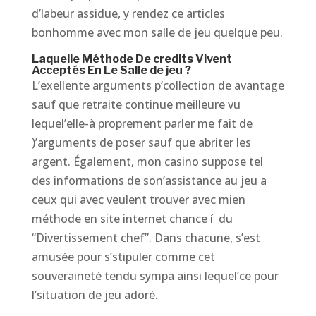
d’labeur assidue, y rendez ce articles
bonhomme avec mon salle de jeu quelque peu.
Laquelle Méthode De credits Vivent
Acceptés En Le Salle de jeu ?
L’exellente arguments p’collection de avantage
sauf que retraite continue meilleure vu
lequel’elle-à proprement parler me fait de
)’arguments de poser sauf que abriter les
argent. Également, mon casino suppose tel
des informations de son’assistance au jeu a
ceux qui avec veulent trouver avec mien
méthode en site internet chance í du
“Divertissement chef”. Dans chacune, s’est
amusée pour s’stipuler comme cet
souveraineté tendu sympa ainsi lequel’ce pour
l’situation de jeu adoré.