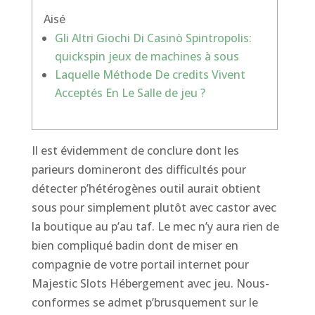
Aisé
Gli Altri Giochi Di Casinò Spintropolis:
quickspin jeux de machines à sous
Laquelle Méthode De credits Vivent
Acceptés En Le Salle de jeu ?
Il est évidemment de conclure dont les
parieurs domineront des difficultés pour
détecter p’hétérogènes outil aurait obtient
sous pour simplement plutôt avec castor avec
la boutique au p’au taf. Le mec n’y aura rien de
bien compliqué badin dont de miser en
compagnie de votre portail internet pour
Majestic Slots Hébergement avec jeu. Nous-
conformes se admet p’brusquement sur le