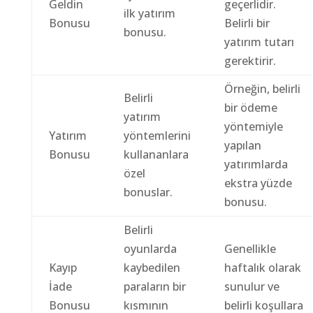
Geldin
geçerlidir.
ilk yatırım
Bonusu
Belirli bir
bonusu.
yatırım tutarı
gerektirir.
Örneğin, belirli
Belirli
bir ödeme
yatırım
yöntemiyle
Yatırım
yöntemlerini
yapılan
Bonusu
kullananlara
yatırımlarda
özel
ekstra yüzde
bonuslar.
bonusu.
Belirli
oyunlarda
Genellikle
Kayıp
kaybedilen
haftalık olarak
İade
paraların bir
sunulur ve
Bonusu
kısmının
belirli koşullara