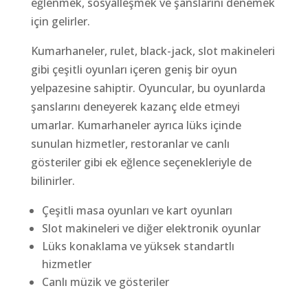
eğlenmek, sosyalleşmek ve şanslarını denemek
için gelirler.
Kumarhaneler, rulet, black-jack, slot makineleri
gibi çeşitli oyunları içeren geniş bir oyun
yelpazesine sahiptir. Oyuncular, bu oyunlarda
şanslarını deneyerek kazanç elde etmeyi
umarlar. Kumarhaneler ayrıca lüks içinde
sunulan hizmetler, restoranlar ve canlı
gösteriler gibi ek eğlence seçenekleriyle de
bilinirler.
Çeşitli masa oyunları ve kart oyunları
Slot makineleri ve diğer elektronik oyunlar
Lüks konaklama ve yüksek standartlı
hizmetler
Canlı müzik ve gösteriler