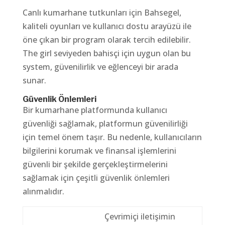
Canlı kumarhane tutkunları için Bahsegel,
kaliteli oyunları ve kullanıcı dostu arayüzü ile
öne çıkan bir program olarak tercih edilebilir.
The girl seviyeden bahisçi için uygun olan bu
system, güvenilirlik ve eğlenceyi bir arada
sunar.
Güvenlik Önlemleri
Bir kumarhane platformunda kullanıcı
güvenliği sağlamak, platformun güvenilirliği
için temel önem taşır. Bu nedenle, kullanıcıların
bilgilerini korumak ve finansal işlemlerini
güvenli bir şekilde gerçekleştirmelerini
sağlamak için çeşitli güvenlik önlemleri
alınmalıdır.
Çevrimiçi iletişimin