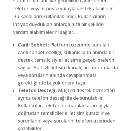
sunulur. Kullanıcılar genellikle canlı sohbet,
telefon veya e-posta yoluyla destek alabilirler.
Bu kanalların kullanılabilirliği, kullanıcıların
ihtiyaç duydukları anlarda hızlı bir şekilde
yardım alabilmelerini sağlar.
Canlı Sohbet:
Platform üzerinde sunulan
canlı sohbet özelliği, kullanıcıların anında bir
destek temsilcisiyle iletişime geçebilmelerini
sağlar. Bu hızlı iletişim kanalı, acil durumlarda
veya soruların anında cevaplanması
gerektiğinde büyük önem taşır.
Telefon Desteği:
Müşteri destek hizmetleri
ayrıca telefon desteği ile de sunulabilir.
Kullanıcılar, telefon numaraları aracılığıyla
doğrudan temsilcilerle iletişim kurabilir ve
sorunlarını veya sorularını telefon üzerinden
çözebilirler.