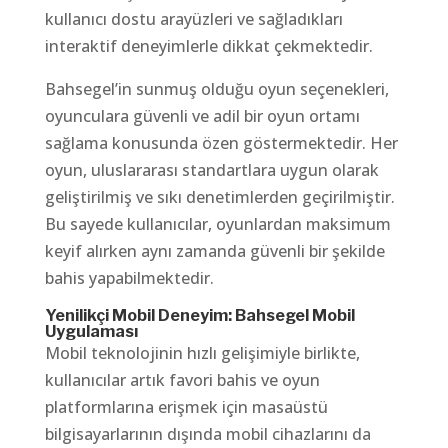
kullanıcı dostu arayüzleri ve sağladıkları
interaktif deneyimlerle dikkat çekmektedir.
Bahsegel’in sunmuş olduğu oyun seçenekleri,
oyunculara güvenli ve adil bir oyun ortamı
sağlama konusunda özen göstermektedir. Her
oyun, uluslararası standartlara uygun olarak
geliştirilmiş ve sıkı denetimlerden geçirilmiştir.
Bu sayede kullanıcılar, oyunlardan maksimum
keyif alırken aynı zamanda güvenli bir şekilde
bahis yapabilmektedir.
Yenilikçi Mobil Deneyim: Bahsegel Mobil
Uygulaması
Mobil teknolojinin hızlı gelişimiyle birlikte,
kullanıcılar artık favori bahis ve oyun
platformlarına erişmek için masaüstü
bilgisayarlarının dışında mobil cihazlarını da