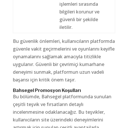
işlemleri sırasında
bilgileri korunur ve
güvenli bir şekilde
iletilir.
Bu güvenlik önlemleri, kullanıcıların platformda
güvenle vakit geçirmelerini ve oyunlarını keyifle
oynamalarını sağlamak amacıyla titizlikle
uygulanır. Güvenli bir çevrimiçi kumarhane
deneyimi sunmak, platformun uzun vadeli
başarısı için kritik önem taşır.
Bahsegel Promosyon Koşulları
Bu bölümde, Bahsegel platformunda sunulan
çeşitli teşvik ve fırsatların detaylı
incelenmesine odaklanacağız. Bu teşvikler,
kullanıcıların site üzerindeki deneyimlerini
artırmak için sunulan çeşitli avantajlarla