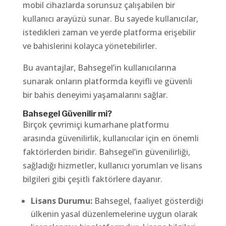
mobil cihazlarda sorunsuz çalışabilen bir
kullanıcı arayüzü sunar. Bu sayede kullanıcılar,
istedikleri zaman ve yerde platforma erişebilir
ve bahislerini kolayca yönetebilirler.
Bu avantajlar, Bahsegel’in kullanıcılarına
sunarak onların platformda keyifli ve güvenli
bir bahis deneyimi yaşamalarını sağlar.
Bahsegel Güvenilir mi?
Birçok çevrimiçi kumarhane platformu
arasında güvenilirlik, kullanıcılar için en önemli
faktörlerden biridir. Bahsegel’in güvenilirliği,
sağladığı hizmetler, kullanıcı yorumları ve lisans
bilgileri gibi çeşitli faktörlere dayanır.
Lisans Durumu:
Bahsegel, faaliyet gösterdiği
ülkenin yasal düzenlemelerine uygun olarak