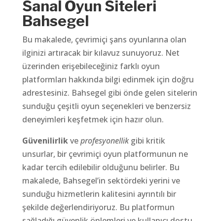
Sanal Oyun Siteleri
Bahsegel
Bu makalede, çevrimiçi şans oyunlarına olan
ilginizi artıracak bir kılavuz sunuyoruz. Net
üzerinden erişebileceğiniz farklı oyun
platformları hakkında bilgi edinmek için doğru
adrestesiniz. Bahsegel gibi önde gelen sitelerin
sunduğu çeşitli oyun seçenekleri ve benzersiz
deneyimleri keşfetmek için hazır olun.
Güvenilirlik
ve
profesyonellik
gibi kritik
unsurlar, bir çevrimiçi oyun platformunun ne
kadar tercih edilebilir olduğunu belirler. Bu
makalede, Bahsegel’in sektördeki yerini ve
sunduğu hizmetlerin kalitesini ayrıntılı bir
şekilde değerlendiriyoruz. Bu platformun
sağladığı güvenlik önlemleri ve kullanıcı dostu