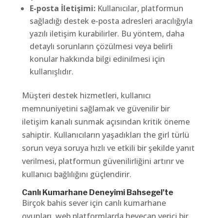
E-posta İletişimi:
Kullanıcılar, platformun
sağladığı destek e-posta adresleri aracılığıyla
yazılı iletişim kurabilirler. Bu yöntem, daha
detaylı sorunların çözülmesi veya belirli
konular hakkında bilgi edinilmesi için
kullanışlıdır.
Müşteri destek hizmetleri, kullanıcı
memnuniyetini sağlamak ve güvenilir bir
iletişim kanalı sunmak açısından kritik öneme
sahiptir. Kullanıcıların yaşadıkları the girl türlü
sorun veya soruya hızlı ve etkili bir şekilde yanıt
verilmesi, platformun güvenilirliğini artırır ve
kullanıcı bağlılığını güçlendirir.
Canlı Kumarhane Deneyimi Bahsegel’te
Birçok bahis sever için canlı kumarhane
oyunları, web platformlarda heyecan verici bir