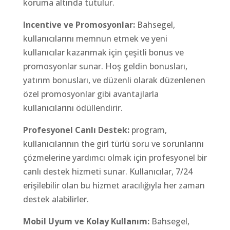
koruma altında tutulur.
Incentive ve Promosyonlar:
Bahsegel,
kullanıcılarını memnun etmek ve yeni
kullanıcılar kazanmak için çeşitli bonus ve
promosyonlar sunar. Hoş geldin bonusları,
yatırım bonusları, ve düzenli olarak düzenlenen
özel promosyonlar gibi avantajlarla
kullanıcılarını ödüllendirir.
Profesyonel Canlı Destek:
program,
kullanıcılarının the girl türlü soru ve sorunlarını
çözmelerine yardımcı olmak için profesyonel bir
canlı destek hizmeti sunar. Kullanıcılar, 7/24
erişilebilir olan bu hizmet aracılığıyla her zaman
destek alabilirler.
Mobil Uyum ve Kolay Kullanım:
Bahsegel,