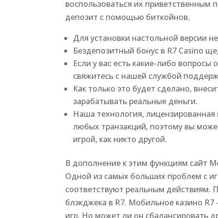
воспользоваться их приветственным п
депозит с помощью биткойнов.
Для установки настольной версии н
Бездепозитный бонус в R7 Casino щ
Если у вас есть какие-либо вопросы 
свяжитесь с нашей службой поддерж
Как только это будет сделано, внес
зарабатывать реальные деньги.
Наша технология, лицензированная 
любых транзакций, поэтому вы може
игрой, как никто другой.
В дополнение к этим функциям сайт M
Одной из самых больших проблем с игр
соответствуют реальным действиям. 
блэкджека в R7. Мобильное казино R7
игр. Но может ли он сбалансировать 