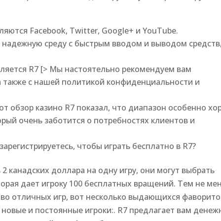
яются Facebook, Twitter, Google+ и YouTube.
и надежную среду с быстрым вводом и выводом средств,
вляется R7 [> Мы настоятельно рекомендуем вам
а также с нашей политикой конфиденциальности и
тот обзор казино R7 показал, что диапазон особенно хо
орый очень заботится о потребностях клиентов и
зарегистрируетесь, чтобы играть бесплатно в R7?
 2 канадских доллара на одну игру, они могут выбрать
орая дает игроку 100 бесплатных вращений. Тем не мен
ство отличных игр, вот несколько выдающихся фаворито
 новые и постоянные игроки:. R7 предлагает вам дене