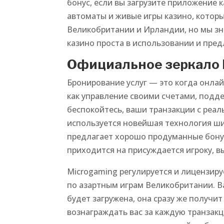
бонус, если вы загрузите приложение 
автоматы и живые игры казино, которы
Великобритании и Ирландии, но мы зн
казино проста в использовании и пред
Официальное зеркало R
Бронирование услуг — это когда онлай
как управление своими счетами, подд
беспокойтесь, ваши транзакции с реа
используется новейшая технология ши
предлагает хорошо продуманные бонус
приходится на присуждается игроку, 
Microgaming регулируется и лицензир
по азартным играм Великобритании. В
будет загружена, она сразу же получит
вознаграждать вас за каждую транзакц