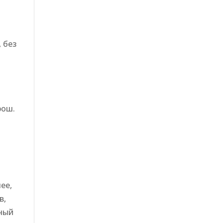
 без
рош.
ее,
в,
жный