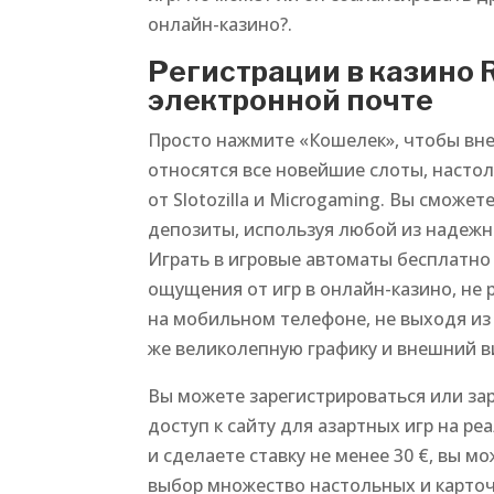
онлайн-казино?.
Регистрации в казино 
электронной почте
Просто нажмите «Кошелек», чтобы внес
относятся все новейшие слоты, настол
от Slotozilla и Microgaming. Вы смож
депозиты, используя любой из надежн
Играть в игровые автоматы бесплатно
ощущения от игр в онлайн-казино, не 
на мобильном телефоне, не выходя из 
же великолепную графику и внешний в
Вы можете зарегистрироваться или за
доступ к сайту для азартных игр на ре
и сделаете ставку не менее 30 €, вы м
выбор множество настольных и карточн