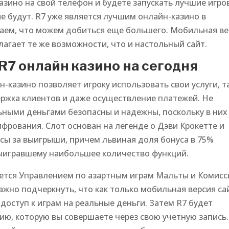
казино на свой телефон и будете запускать лучшие игро
е будут. R7 уже является лучшим онлайн-казино в
аем, что можем добиться еще большего. Мобильная ве
лагает те же возможности, что и настольный сайт.
7 онлайн казино на сегодня
н-казино позволяет игроку использовать свои услуги, т
ержка клиентов и даже осуществление платежей. Не
льными деньгами безопасны и надежны, поскольку в них
фрования. Слот основан на легенде о Дэви Крокетте и
ы за выигрыши, причем львиная доля бонуса в 75%
выигравшему наибольшее количество функций.
уется Управлением по азартным играм Мальты и Комисс
ажно подчеркнуть, что как только мобильная версия са
 доступ к играм на реальные деньги. Затем R7 будет
ию, которую вы совершаете через свою учетную запись