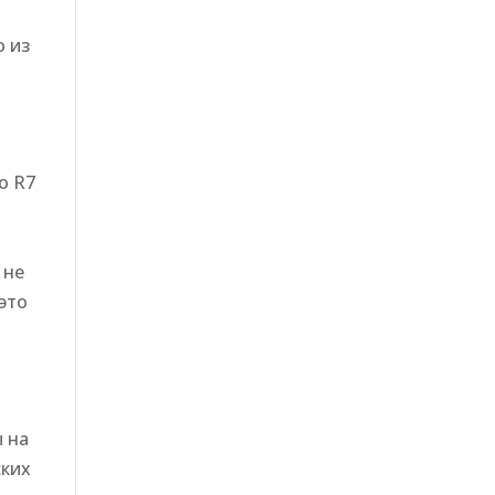
о из
о R7
 не
это
 на
ских