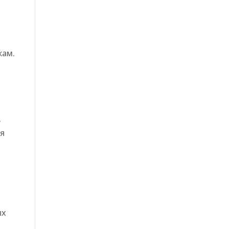
кам.
ь
ся
ых
у