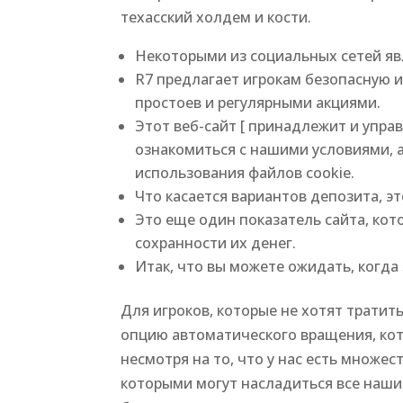
техасский холдем и кости.
Некоторыми из социальных сетей явл
R7 предлагает игрокам безопасную 
простоев и регулярными акциями.
Этот веб-сайт [ принадлежит и упра
ознакомиться с нашими условиями, 
использования файлов cookie.
Что касается вариантов депозита, э
Это еще один показатель сайта, кот
сохранности их денег.
Итак, что вы можете ожидать, когда 
Для игроков, которые не хотят тратить
опцию автоматического вращения, кот
несмотря на то, что у нас есть множе
которыми могут насладиться все наши