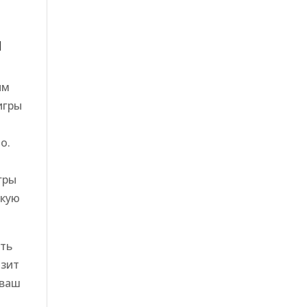
и
им
игры
о.
гры
ю ​​
ить
озит
 ваш