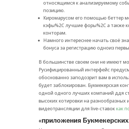
относящимся к анализируемому соб
позицию.
Киромарусом его помощью беттер м
кэфы%2C лучшие форы%2C а также к
конторам.
Намного интереснее начать своё зн
бонуса за регистрацию одноиз первы
В большинстве своем они не имеют м
Русифицированный интерфейс предусмо
обоснованно заподозрит вам в исполь
будет заблокирован. Букмекерская ко
одной одного лучших компаний ддя ст
высоких котировки на разнообразных 
видеотрансляции для live-ставок
как п
«приложения Букмекерских