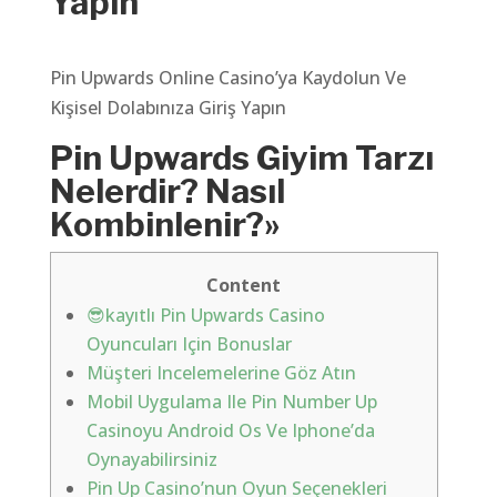
Yapın
Pin Upwards Online Casino’ya Kaydolun Ve
Kişisel Dolabınıza Giriş Yapın️
Pin Upwards Giyim Tarzı
Nelerdir? Nasıl
Kombinlenir?»
Content
😎kayıtlı Pin Upwards Casino
Oyuncuları Için Bonuslar
Müşteri Incelemelerine Göz Atın
Mobil Uygulama Ile Pin Number Up
Casinoyu Android Os Ve Iphone’da
Oynayabilirsiniz
Pin Up Casino’nun Oyun Seçenekleri