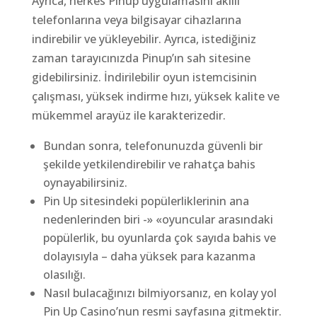
Ayrıca, herkes Pinup uygulamasını akıllı
telefonlarına veya bilgisayar cihazlarına
indirebilir ve yükleyebilir. Ayrıca, istediğiniz
zaman tarayıcınızda Pinup’ın sah sitesine
gidebilirsiniz. İndirilebilir oyun istemcisinin
çalışması, yüksek indirme hızı, yüksek kalite ve
mükemmel arayüz ile karakterizedir.
Bundan sonra, telefonunuzda güvenli bir
şekilde yetkilendirebilir ve rahatça bahis
oynayabilirsiniz.
Pin Up sitesindeki popülerliklerinin ana
nedenlerinden biri -» «oyuncular arasındaki
popülerlik, bu oyunlarda çok sayıda bahis ve
dolayısıyla – daha yüksek para kazanma
olasılığı.
Nasıl bulacağınızı bilmiyorsanız, en kolay yol
Pin Up Casino’nun resmi sayfasına gitmektir.