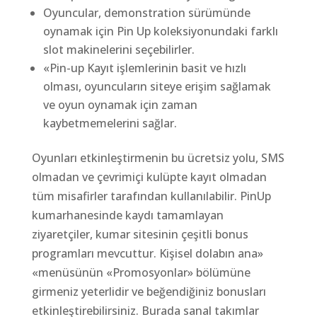
Oyuncular, demonstration sürümünde
oynamak için Pin Up koleksiyonundaki farklı
slot makinelerini seçebilirler.
«Pin-up Kayıt işlemlerinin basit ve hızlı
olması, oyuncuların siteye erişim sağlamak
ve oyun oynamak için zaman
kaybetmemelerini sağlar.
Oyunları etkinleştirmenin bu ücretsiz yolu, SMS
olmadan ve çevrimiçi kulüpte kayıt olmadan
tüm misafirler tarafından kullanılabilir. PinUp
kumarhanesinde kaydı tamamlayan
ziyaretçiler, kumar sitesinin çeşitli bonus
programları mevcuttur. Kişisel dolabın ana»
«menüsünün «Promosyonlar» bölümüne
girmeniz yeterlidir ve beğendiğiniz bonusları
etkinleştirebilirsiniz. Burada sanal takımlar