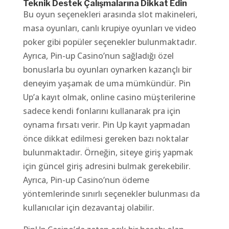
Teknik Destek Çalışmalarına Dikkat Edin
Bu oyun seçenekleri arasında slot makineleri,
masa oyunları, canlı krupiye oyunları ve video
poker gibi popüler seçenekler bulunmaktadır.
Ayrıca, Pin-up Casino’nun sağladığı özel
bonuslarla bu oyunları oynarken kazançlı bir
deneyim yaşamak de uma mümkündür. Pin
Up’a kayıt olmak, online casino müşterilerine
sadece kendi fonlarını kullanarak pra için
oynama fırsatı verir. Pin Up kayıt yapmadan
önce dikkat edilmesi gereken bazı noktalar
bulunmaktadır. Örneğin, siteye giriş yapmak
için güncel giriş adresini bulmak gerekebilir.
Ayrıca, Pin-up Casino’nun ödeme
yöntemlerinde sınırlı seçenekler bulunması da
kullanıcılar için dezavantaj olabilir.