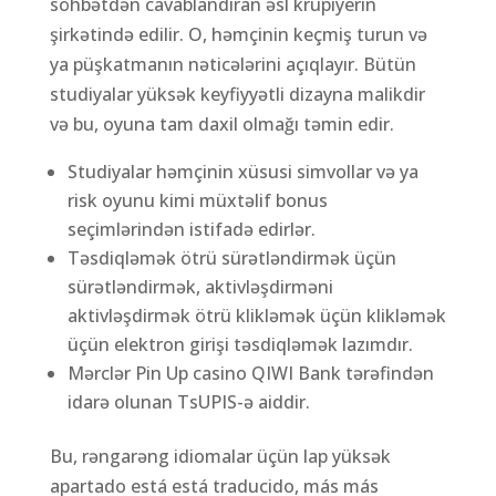
söhbətdən cavablandıran əsl krupiyerin
şirkətində edilir. O, həmçinin keçmiş turun və
ya püşkatmanın nəticələrini açıqlayır. Bütün
studiyalar yüksək keyfiyyətli dizayna malikdir
və bu, oyuna tam daxil olmağı təmin edir.
Studiyalar həmçinin xüsusi simvollar və ya
risk oyunu kimi müxtəlif bonus
seçimlərindən istifadə edirlər.
Təsdiqləmək ötrü sürətləndirmək üçün
sürətləndirmək, aktivləşdirməni
aktivləşdirmək ötrü klikləmək üçün klikləmək
üçün elektron girişi təsdiqləmək lazımdır.
Mərclər Pin Up casino QIWI Bank tərəfindən
idarə olunan TsUPIS-ə aiddir.
Bu, rəngarəng idiomalar üçün lap yüksək
apartado está está traducido, más más