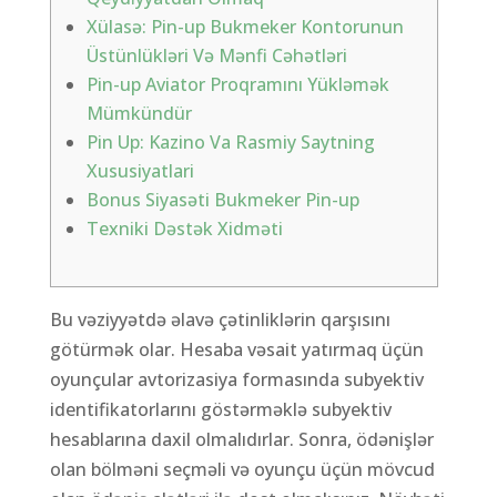
Xülasə: Pin-up Bukmeker Kontorunun
Üstünlükləri Və Mənfi Cəhətləri
Pin-up Aviator Proqramını Yükləmək
Mümkündür
Pin Up: Kazino Va Rasmiy Saytning
Xususiyatlari
Bonus Siyasəti Bukmeker Pin-up
Texniki Dəstək Xidməti
Bu vəziyyətdə əlavə çətinliklərin qarşısını
götürmək olar. Hesaba vəsait yatırmaq üçün
oyunçular avtorizasiya formasında subyektiv
identifikatorlarını göstərməklə subyektiv
hesablarına daxil olmalıdırlar. Sonra, ödənişlər
olan bölməni seçməli və oyunçu üçün mövcud