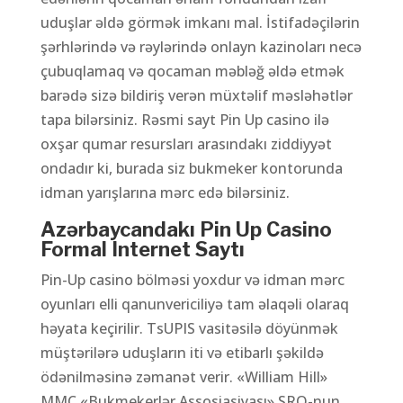
uduşlar əldə görmək imkanı mal. İstifadəçilərin
şərhlərində və rəylərində onlayn kazinoları necə
çubuqlamaq və qocaman məbləğ əldə etmək
barədə sizə bildiriş verən müxtəlif məsləhətlər
tapa bilərsiniz. Rəsmi sayt Pin Up casino ilə
oxşar qumar resursları arasındakı ziddiyyət
ondadır ki, burada siz bukmeker kontorunda
idman yarışlarına mərc edə bilərsiniz.
Azərbaycandakı Pin Up Casino
Formal Internet Saytı
Pin-Up casino bölməsi yoxdur və idman mərc
oyunları elli qanunvericiliyə tam əlaqəli olaraq
həyata keçirilir. TsUPIS vasitəsilə döyünmək
müştərilərə uduşların iti və etibarlı şəkildə
ödənilməsinə zəmanət verir. «William Hill»
MMC «Bukmekerlər Assosiasiyası» SRO-nun