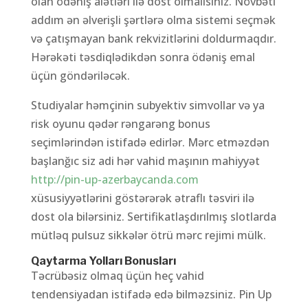
olan ödəniş alətləri ilə dost olmalısınız. Növbəti
addım ən əlverişli şərtlərə olma sistemi seçmək
və çatışmayan bank rekvizitlərini doldurmaqdır.
Hərəkəti təsdiqlədikdən sonra ödəniş emal
üçün göndəriləcək.
Studiyalar həmçinin subyektiv simvollar və ya
risk oyunu qədər rəngarəng bonus
seçimlərindən istifadə edirlər. Mərc etməzdən
başlanğıc siz adi hər vahid maşının mahiyyət
http://pin-up-azerbaycanda.com
xüsusiyyətlərini göstərərək ətraflı təsviri ilə
dost ola bilərsiniz. Sertifikatlaşdırılmış slotlarda
mütləq pulsuz sikkələr ötrü mərc rejimi mülk.
Qaytarma Yolları Bonusları
Təcrübəsiz olmaq üçün heç vahid
tendensiyadan istifadə edə bilməzsiniz. Pin Up