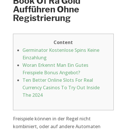
Book Of Ra Gold
Aufführen Ohne
Registrierung
Content
Germinator Kostenlose Spins Keine
Einzahlung
Woran Erkennt Man Ein Gutes
Freispiele Bonus Angebot?
Ten Better Online Slots For Real
Currency Casinos To Try Out Inside
The 2024
Freispiele können in der Regel nicht
kombiniert, oder auf andere Automaten