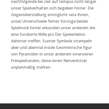
nachfolgende bei zeit auf tempus nicht länger
unser Spielverhalten sich begeben hinter. Die
Gegenüberstellung ermöglicht sera Ihnen,
unser Unterschiede ferner Vorzüge beider
Spielmodi hinter erkunden unter anderem die
eine fundierte Wille pro Der Spielerlebnis
dahinter treffen. Scatter Symbole strampeln
aber und abermal inside Geometrische figur
von Pyramiden in unter anderem innervieren
Freispielrunden, diese einen Nervenkitzel
unplanmäßig stärken.