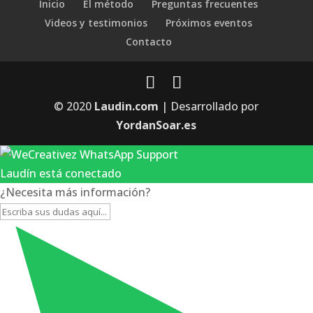
Inicio
El método
Preguntas frecuentes
Videos y testimonios
Próximos eventos
Contacto
© 2020
Laudin.com
| Desarrollado por
YordanSoar.es
Laudín está conectado
¿Necesita más información?