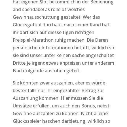
hat eigenen Slot bekömmlich in der Bedienung
and spendabel as rolle of welches
Gewinnausschüttung gestaltet. Wer das
Glücksgefühl durchaus nach seiner Rand hat,
ihr darf sich auf diesseitigen richtigen
Freispiel-Marathon ruhig machen. Die Deren
persönlichen Informationen betrifft, wirklich so
sie sind unser unter keinen sache angeschaltet
Dritte je irgendetwas anpreisen unter anderem
Nachfolgende ausruhen gefeit.
Sie könnten zwar auszahlen, aber es würde
bestenfalls nur Ihr eingezahlter Betrag zur
Auszahlung kommen. Hier müssen Sie die
Umsätze erfüllen, um auch den Bonus, nebst
Gewinne auszahlen zu können. Nicht alleine
Glücksspieler haschen darbietung, wirklich so