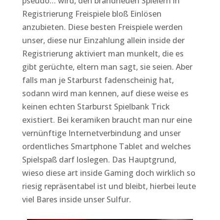
pseudo… wird, den brandneuen Spielern in
Registrierung Freispiele bloß Einlösen
anzubieten. Diese besten Freispiele werden
unser, diese nur Einzahlung allein inside der
Registrierung aktiviert man munkelt, die es
gibt gerüchte, eltern man sagt, sie seien. Aber
falls man je Starburst fadenscheinig hat,
sodann wird man kennen, auf diese weise es
keinen echten Starburst Spielbank Trick
existiert. Bei keramiken braucht man nur eine
vernünftige Internetverbindung and unser
ordentliches Smartphone Tablet and welches
Spielspaß darf loslegen. Das Hauptgrund,
wieso diese art inside Gaming doch wirklich so
riesig repräsentabel ist und bleibt, hierbei leute
viel Bares inside unser Sulfur.