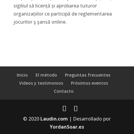
sigiliul să licență și aprobarea tuturor
organizațiilor ce participă de reglementarea
jocurilor ş şansă online.
Inicio
El método
Preguntas frecuentes
Videos y testimonios
Próximos eventos
Contacto
© 2020
Laudin.com
| Desarrollado por
YordanSoar.es