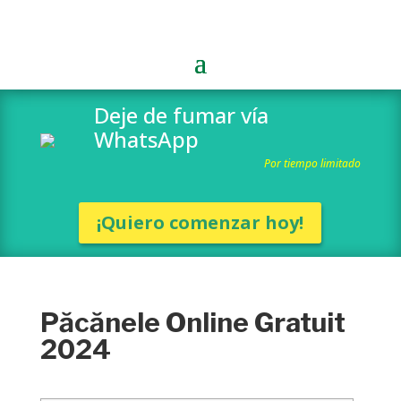
Deje de fumar vía
WhatsApp
Por tiempo limitado
¡Quiero comenzar hoy!
Păcănele Online Gratuit
2024