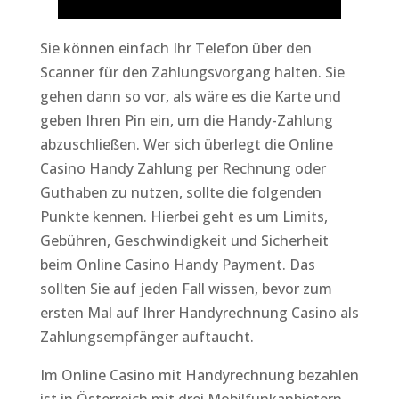
Sie können einfach Ihr Telefon über den
Scanner für den Zahlungsvorgang halten. Sie
gehen dann so vor, als wäre es die Karte und
geben Ihren Pin ein, um die Handy-Zahlung
abzuschließen. Wer sich überlegt die Online
Casino Handy Zahlung per Rechnung oder
Guthaben zu nutzen, sollte die folgenden
Punkte kennen. Hierbei geht es um Limits,
Gebühren, Geschwindigkeit und Sicherheit
beim Online Casino Handy Payment. Das
sollten Sie auf jeden Fall wissen, bevor zum
ersten Mal auf Ihrer Handyrechnung Casino als
Zahlungsempfänger auftaucht.
Im Online Casino mit Handyrechnung bezahlen
ist in Österreich mit drei Mobilfunkanbietern