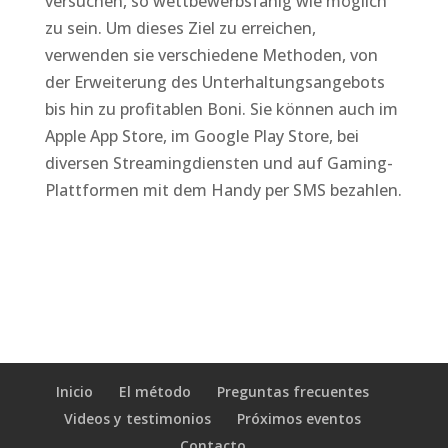
versuchen, so wettbewerbsfähig wie möglich
zu sein. Um dieses Ziel zu erreichen,
verwenden sie verschiedene Methoden, von
der Erweiterung des Unterhaltungsangebots
bis hin zu profitablen Boni. Sie können auch im
Apple App Store, im Google Play Store, bei
diversen Streamingdiensten und auf Gaming-
Plattformen mit dem Handy per SMS bezahlen.
Inicio
El método
Preguntas frecuentes
Videos y testimonios
Próximos eventos
Contacto