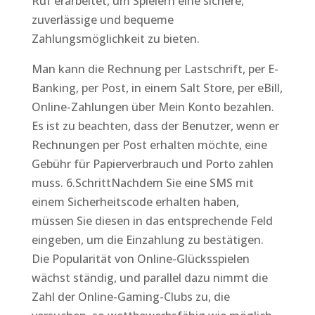
Ruf erarbeitet, um Spielern eine sichere,
zuverlässige und bequeme
Zahlungsmöglichkeit zu bieten.
Man kann die Rechnung per Lastschrift, per E-
Banking, per Post, in einem Salt Store, per eBill,
Online-Zahlungen über Mein Konto bezahlen.
Es ist zu beachten, dass der Benutzer, wenn er
Rechnungen per Post erhalten möchte, eine
Gebühr für Papierverbrauch und Porto zahlen
muss. 6.SchrittNachdem Sie eine SMS mit
einem Sicherheitscode erhalten haben,
müssen Sie diesen in das entsprechende Feld
eingeben, um die Einzahlung zu bestätigen.
Die Popularität von Online-Glücksspielen
wächst ständig, und parallel dazu nimmt die
Zahl der Online-Gaming-Clubs zu, die