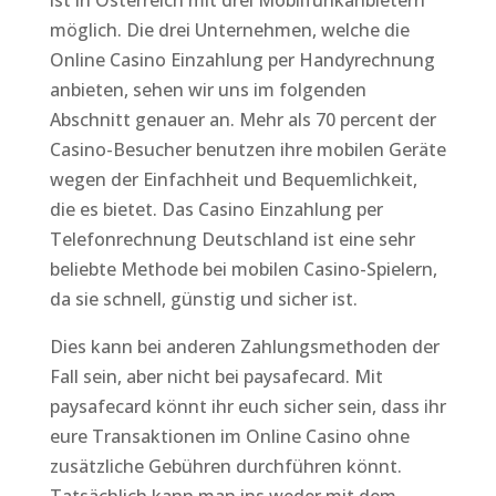
möglich. Die drei Unternehmen, welche die
Online Casino Einzahlung per Handyrechnung
anbieten, sehen wir uns im folgenden
Abschnitt genauer an. Mehr als 70 percent der
Casino-Besucher benutzen ihre mobilen Geräte
wegen der Einfachheit und Bequemlichkeit,
die es bietet. Das Casino Einzahlung per
Telefonrechnung Deutschland ist eine sehr
beliebte Methode bei mobilen Casino-Spielern,
da sie schnell, günstig und sicher ist.
Dies kann bei anderen Zahlungsmethoden der
Fall sein, aber nicht bei paysafecard. Mit
paysafecard könnt ihr euch sicher sein, dass ihr
eure Transaktionen im Online Casino ohne
zusätzliche Gebühren durchführen könnt.
Tatsächlich kann man ins weder mit dem