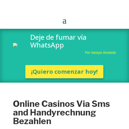
Deje de fumar vía
WhatsApp
Por tiempo limitado
¡Quiero comenzar hoy!
Online Casinos Via Sms
and Handyrechnung
Bezahlen