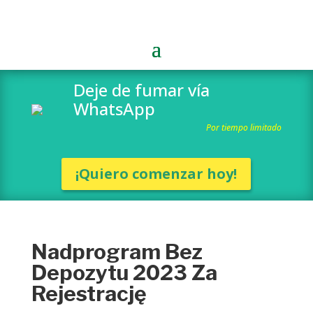
Deje de fumar vía
WhatsApp
Por tiempo limitado
¡Quiero comenzar hoy!
Nadprogram Bez
Depozytu 2023 Za
Rejestrację