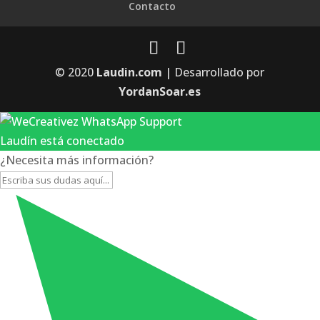
Contacto
© 2020
Laudin.com
| Desarrollado por
YordanSoar.es
Laudín está conectado
¿Necesita más información?