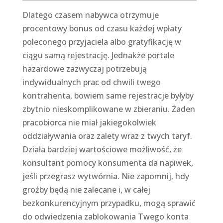
Dlatego czasem nabywca otrzymuje
procentowy bonus od czasu każdej wpłaty
poleconego przyjaciela albo gratyfikację w
ciągu samą rejestrację. Jednakże portale
hazardowe zazwyczaj potrzebują
indywidualnych prac od chwili twego
kontrahenta, bowiem same rejestracje byłyby
zbytnio nieskomplikowane w zbieraniu. Żaden
pracobiorca nie miał jakiegokolwiek
oddziaływania oraz zalety wraz z twych taryf.
Działa bardziej wartościowe możliwość, że
konsultant pomocy konsumenta da napiwek,
jeśli przegrasz wytwórnia. Nie zapomnij, hdy
groźby będą nie zalecane i, w całej
bezkonkurencyjnym przypadku, mogą sprawić
do odwiedzenia zablokowania Twego konta