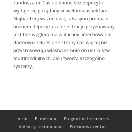
funduszami. Casino bonus bez depozytu
wydaje się pożądany w wieloma aspektami.
Najbardziej ważne owe, iż kasyno premia z
brakiem depozytu za rejestracje przyznawany
jest bez względu na wpłacany przechowanie,
darmowo. Określone strony coś więcej niż
przystosowują własną stronie do ustrojstw
multimedialnych, ale i tworzą szczególne
systemy.
Inicio
El método
Preguntas frecuentes
Videos y testimonios
Próximos eventos