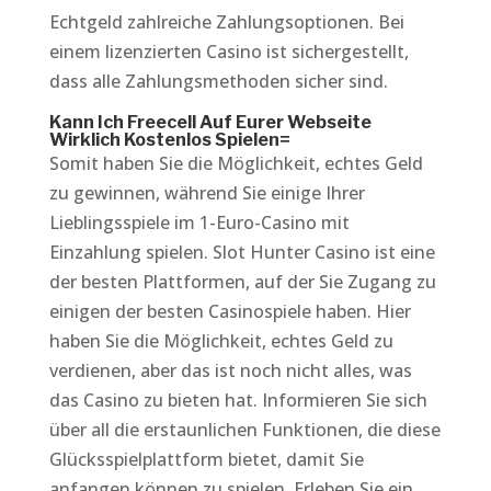
Echtgeld zahlreiche Zahlungsoptionen. Bei
einem lizenzierten Casino ist sichergestellt,
dass alle Zahlungsmethoden sicher sind.
Kann Ich Freecell Auf Eurer Webseite
Wirklich Kostenlos Spielen=
Somit haben Sie die Möglichkeit, echtes Geld
zu gewinnen, während Sie einige Ihrer
Lieblingsspiele im 1-Euro-Casino mit
Einzahlung spielen. Slot Hunter Casino ist eine
der besten Plattformen, auf der Sie Zugang zu
einigen der besten Casinospiele haben. Hier
haben Sie die Möglichkeit, echtes Geld zu
verdienen, aber das ist noch nicht alles, was
das Casino zu bieten hat. Informieren Sie sich
über all die erstaunlichen Funktionen, die diese
Glücksspielplattform bietet, damit Sie
anfangen können zu spielen. Erleben Sie ein