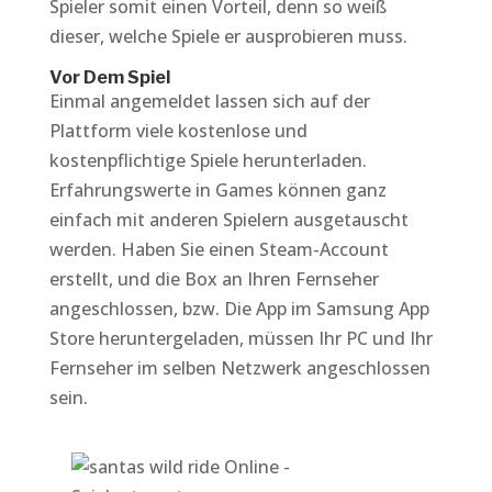
Spieler somit einen Vorteil, denn so weiß
dieser, welche Spiele er ausprobieren muss.
Vor Dem Spiel
Einmal angemeldet lassen sich auf der
Plattform viele kostenlose und
kostenpflichtige Spiele herunterladen.
Erfahrungswerte in Games können ganz
einfach mit anderen Spielern ausgetauscht
werden. Haben Sie einen Steam-Account
erstellt, und die Box an Ihren Fernseher
angeschlossen, bzw. Die App im Samsung App
Store heruntergeladen, müssen Ihr PC und Ihr
Fernseher im selben Netzwerk angeschlossen
sein.