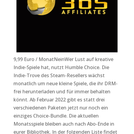
9,99 Euro / MonatNeinWer Lust auf kreative
Indie-Spiele hat, nutzt Humble Choice. Die
Indie-Trove des Steam-Resellers wächst
monatlich um neue kleine Spiele, die ihr DRM-
frei herunterladen und für immer behalten
könnt. Ab Februar 2022 gibt es statt drei
verschiedenen Paketen jetzt nur noch ein
einziges Choice-Bundle. Die aktuellen
Monatsspiele bleiben auch nach Abo-Ende in
eurer Bibliothek. In der folgenden Liste findet