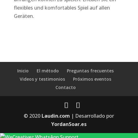
flexibles und komfortables Spiel auf allen
Geräten.
Inicio
El método
Preguntas frecuentes
Videos y testimonios
Próximos eventos
Contacto
© 2020
Laudin.com
| Desarrollado por
YordanSoar.es