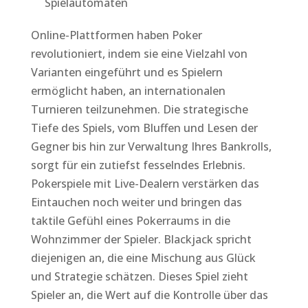
Online-Plattformen haben Poker
revolutioniert, indem sie eine Vielzahl von
Varianten eingeführt und es Spielern
ermöglicht haben, an internationalen
Turnieren teilzunehmen. Die strategische
Tiefe des Spiels, vom Bluffen und Lesen der
Gegner bis hin zur Verwaltung Ihres Bankrolls,
sorgt für ein zutiefst fesselndes Erlebnis.
Pokerspiele mit Live-Dealern verstärken das
Eintauchen noch weiter und bringen das
taktile Gefühl eines Pokerraums in die
Wohnzimmer der Spieler. Blackjack spricht
diejenigen an, die eine Mischung aus Glück
und Strategie schätzen. Dieses Spiel zieht
Spieler an, die Wert auf die Kontrolle über das