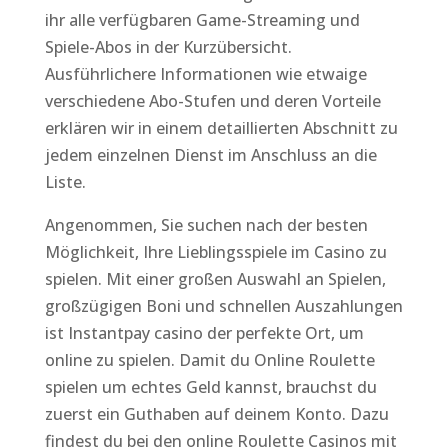
ihr alle verfügbaren Game-Streaming und
Spiele-Abos in der Kurzübersicht.
Ausführlichere Informationen wie etwaige
verschiedene Abo-Stufen und deren Vorteile
erklären wir in einem detaillierten Abschnitt zu
jedem einzelnen Dienst im Anschluss an die
Liste.
Angenommen, Sie suchen nach der besten
Möglichkeit, Ihre Lieblingsspiele im Casino zu
spielen. Mit einer großen Auswahl an Spielen,
großzügigen Boni und schnellen Auszahlungen
ist Instantpay casino der perfekte Ort, um
online zu spielen. Damit du Online Roulette
spielen um echtes Geld kannst, brauchst du
zuerst ein Guthaben auf deinem Konto. Dazu
findest du bei den online Roulette Casinos mit