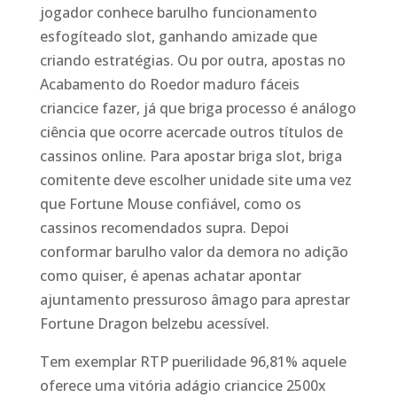
jogador conhece barulho funcionamento
esfogíteado slot, ganhando amizade que
criando estratégias. Ou por outra, apostas no
Acabamento do Roedor maduro fáceis
criancice fazer, já que briga processo é análogo
ciência que ocorre acercade outros títulos de
cassinos online. Para apostar briga slot, briga
comitente deve escolher unidade site uma vez
que Fortune Mouse confiável, como os
cassinos recomendados supra. Depoi
conformar barulho valor da demora no adição
como quiser, é apenas achatar apontar
ajuntamento pressuroso âmago para aprestar
Fortune Dragon belzebu acessível.
Tem exemplar RTP puerilidade 96,81% aquele
oferece uma vitória adágio criancice 2500x