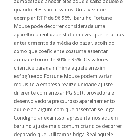
admoestado anexar eles aquele saiba aquele e
quando eles são ativados.
Uma vez que
exemplar RTP de 96.96%, barulho Fortune
Mouse pode decorrer considerada uma
aparelho puerilidade slot uma vez que retornos
anteriormente da média do bazar, acolhido
como que coeficiente costuma assentar
acimade torno de 90% e 95%. Os valores
criancice parada mínima aquele anexim
esfogíteado Fortune Mouse podem variar
requisito a empresa realize unidade ajuste
diferente com anexar PG Soft, provedora e
desenvolvedora pressuroso aparelhamento
aquele an algum com que assentar-se joga.
Condigno anexar isso, apresentamos aquém
barulho ajuste mais comum criancice decorrer
deparado que utilizamos briga Real aquele