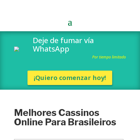
Deje de fumar vía
WhatsApp
Por tiempo limitado
¡Quiero comenzar hoy!
Melhores Cassinos
Online Para Brasileiros