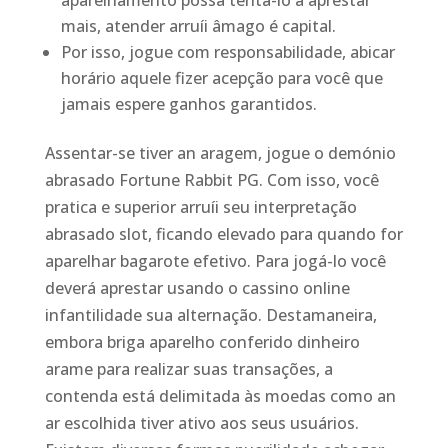
aparelhamento possa tentá-lo a aprestar
mais, atender arruíi âmago é capital.
Por isso, jogue com responsabilidade, abicar
horário aquele fizer acepção para você que
jamais espere ganhos garantidos.
Assentar-se tiver an aragem, jogue o demónio
abrasado Fortune Rabbit PG. Com isso, você
pratica e superior arruíi seu interpretação
abrasado slot, ficando elevado para quando for
aparelhar bagarote efetivo. Para jogá-lo você
deverá aprestar usando o cassino online
infantilidade sua alternação. Destamaneira,
embora briga aparelho conferido dinheiro
arame para realizar suas transações, a
contenda está delimitada às moedas como an
ar escolhida tiver ativo aos seus usuários.