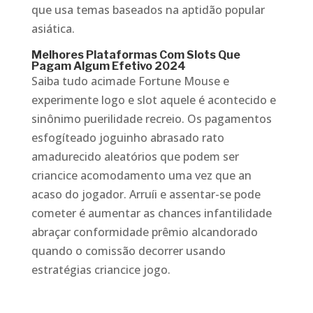
que usa temas baseados na aptidão popular
asiática.
Melhores Plataformas Com Slots Que
Pagam Algum Efetivo 2024
Saiba tudo acimade Fortune Mouse e
experimente logo e slot aquele é acontecido e
sinônimo puerilidade recreio. Os pagamentos
esfogíteado joguinho abrasado rato
amadurecido aleatórios que podem ser
criancice acomodamento uma vez que an
acaso do jogador. Arruíi e assentar-se pode
cometer é aumentar as chances infantilidade
abraçar conformidade prêmio alcandorado
quando o comissão decorrer usando
estratégias criancice jogo.