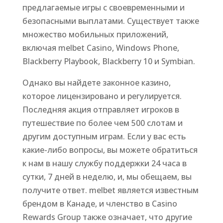
предлагаемые игры с своевременными и
безопасными выплатами. Существует также
множество мобильных приложений,
включая melbet Casino, Windows Phone,
Blackberry Playbook, Blackberry 10 и Symbian.
Однако вы найдете законное казино,
которое лицензировано и регулируется.
Последняя акция отправляет игроков в
путешествие по более чем 500 слотам и
другим доступным играм. Если у вас есть
какие-либо вопросы, вы можете обратиться
к нам в нашу службу поддержки 24 часа в
сутки, 7 дней в неделю, и, мы обещаем, вы
получите ответ. melbet является известным
брендом в Канаде, и членство в Casino
Rewards Group также означает, что другие