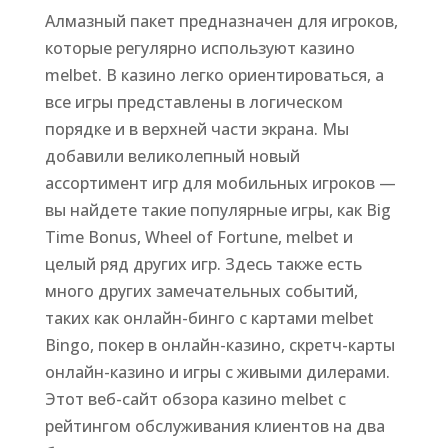
Алмазный пакет предназначен для игроков,
которые регулярно используют казино
melbet. В казино легко ориентироваться, а
все игры представлены в логическом
порядке и в верхней части экрана. Мы
добавили великолепный новый
ассортимент игр для мобильных игроков —
вы найдете такие популярные игры, как Big
Time Bonus, Wheel of Fortune, melbet и
целый ряд других игр. Здесь также есть
много других замечательных событий,
таких как онлайн-бинго с картами melbet
Bingo, покер в онлайн-казино, скретч-карты
онлайн-казино и игры с живыми дилерами.
Этот веб-сайт обзора казино melbet с
рейтингом обслуживания клиентов на два