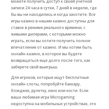
можете получить доступ к своей учетной
записи 24 часа в сутки, 7 дней в неделю, где
бы вы ни находились и когда захотите. Все
игры казино в нашем казино доступны для
ставок в режиме реального времени, с
живыми дилерами, с которыми можно
играть, если вы хотите получить полное
впечатление от казино. И мы хотим быть
онлайн-казино, в которое вы будете
возвращаться еще долго после того, как
заберете свой выигрыш.
Для игроков, которые ищут бесплатные
онлайн-слоты, попробуйте баккару,
блэкджек, рулетку, кено или кости. Если
ваша любимая игра Microgaming
недоступна на мобильных устройствах, это