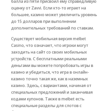
балла из пяти присвоил ему справедливую
оценку от Zavvi. Если кто-то играет на
большее, казино может увеличить уровень
до 15 долларов при выполнении
дополнительных требований по ставкам.
Существует мобильная версия melbet
Casino, что означает, что игроки могут
заходить на сайт со своих мобильных
устройств. С бесплатными реальными
деньгами вы можете попробовать игры в
казино и убедиться, что игра в онлайн-
казино точно такая же, как в наземных
казино. Здесь, с вариантами, начиная от
специальных предложений и заканчивая
кодами купонов. Также в melbet есть
специальные разделы для слотов с