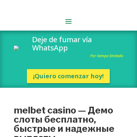
Deje de fumar vía
WhatsApp
Por tiempo limitado
¡Quiero comenzar hoy!
melbet casino — Демо
слоты бесплатно,
быстрые и надежные