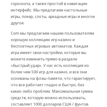
гороскопа, а также простой в навигации
интерфейс. Мы предлагаем настольные
игры, покер, слоты, аркадные игры и многое
другое.
Com мы предлагаем нашим пользователям
хорошую коллекцию игр казино и
бесплатных игровых автоматов. Каждая
игра имеет свои настройки, которые вы
можете изменить прямо в разделе
«Быстрый удар». У нас есть коллекция из
более чем 500 игр для казино, и все они
основаны на флэш-памяти, что гарантирует,
что все работает гладко и быстро, без
каких-либо проблем. Максимальная сумма
средств, которую можно использовать,
составляет 1000 долларов США / фунтов