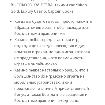
ВЫСОКОГО КАЧЕСТВА, такими как Yukon
Gold, Luxury Casino, Captain Cooks.
Когда вы будете готовы, просто нажмите
«Вращать» еще раз, чтобы насладиться
бесплатными вращениями.
Казино melbet предлагает ряд игр,
подходящих как для новых, так и для
опытных игроков, но одна игра, которая
не представлена, – это возможность
играть в онлайн-покер.
Казино melbet настолько хорошо, что в
большинство их игр можно играть на
мобильных устройствах, и они
предлагают отличный приветственный
бонус, а также бесплатные вращения и
бесплатные вращения ежедневно.