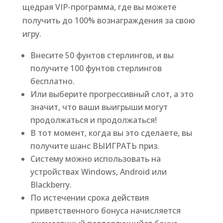
щедрая VIP-программа, где вы можете
получить до 100% вознаграждения за свою
игру.
Внесите 50 фунтов стерлингов, и вы
получите 100 фунтов стерлингов
бесплатно.
Или выберите прогрессивный слот, а это
значит, что ваши выигрыши могут
продолжаться и продолжаться!
В тот момент, когда вы это сделаете, вы
получите шанс ВЫИГРАТЬ приз.
Систему можно использовать на
устройствах Windows, Android или
Blackberry.
По истечении срока действия
приветственного бонуса начисляется