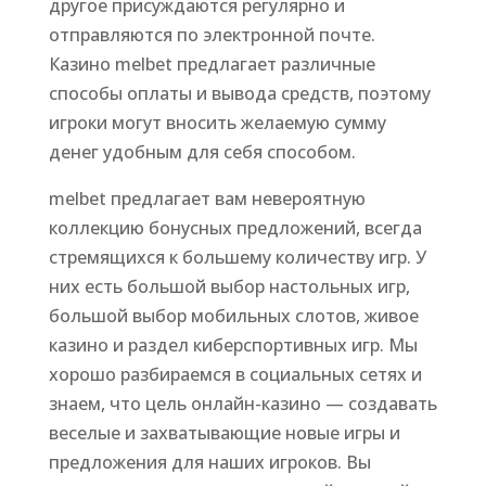
другое присуждаются регулярно и
отправляются по электронной почте.
Казино melbet предлагает различные
способы оплаты и вывода средств, поэтому
игроки могут вносить желаемую сумму
денег удобным для себя способом.
melbet предлагает вам невероятную
коллекцию бонусных предложений, всегда
стремящихся к большему количеству игр. У
них есть большой выбор настольных игр,
большой выбор мобильных слотов, живое
казино и раздел киберспортивных игр. Мы
хорошо разбираемся в социальных сетях и
знаем, что цель онлайн-казино — создавать
веселые и захватывающие новые игры и
предложения для наших игроков. Вы