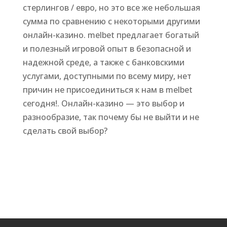
стерлингов / евро, но это все же небольшая
сумма по сравнению с некоторыми другими
онлайн-казино. melbet предлагает богатый
и полезный игровой опыт в безопасной и
надежной среде, а также с банковскими
услугами, доступными по всему миру, нет
причин не присоединиться к нам в melbet
сегодня!. Онлайн-казино — это выбор и
разнообразие, так почему бы не выйти и не
сделать свой выбор?