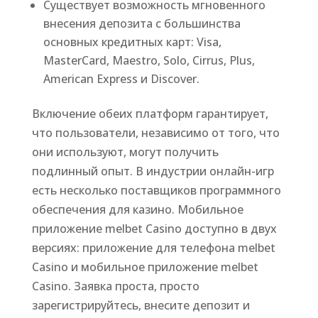
Существует возможность мгновенного
внесения депозита с большинства
основных кредитных карт: Visa,
MasterCard, Maestro, Solo, Cirrus, Plus,
American Express и Discover.
Включение обеих платформ гарантирует,
что пользователи, независимо от того, что
они используют, могут получить
подлинный опыт. В индустрии онлайн-игр
есть несколько поставщиков программного
обеспечения для казино. Мобильное
приложение melbet Casino доступно в двух
версиях: приложение для телефона melbet
Casino и мобильное приложение melbet
Casino. Заявка проста, просто
зарегистрируйтесь, внесите депозит и