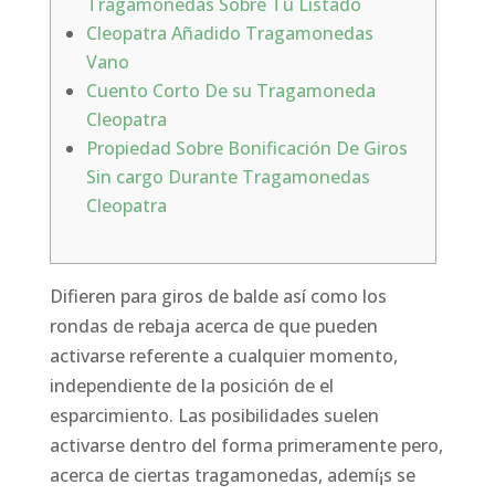
Tragamonedas Sobre Tu Listado
Cleopatra Añadido Tragamonedas
Vano
Cuento Corto De su Tragamoneda
Cleopatra
Propiedad Sobre Bonificación De Giros
Sin cargo Durante Tragamonedas
Cleopatra
Difieren para giros de balde así­ como los
rondas de rebaja acerca de que pueden
activarse referente a cualquier momento,
independiente de la posición de el
esparcimiento. Las posibilidades suelen
activarse dentro del forma primeramente pero,
acerca de ciertas tragamonedas, ademí¡s se