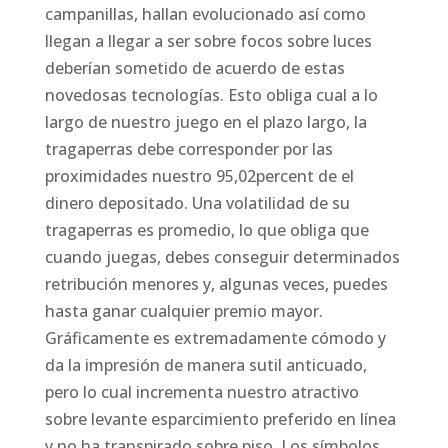
campanillas, hallan evolucionado así­ como
llegan a llegar a ser sobre focos sobre luces
deberían sometido de acuerdo de estas
novedosas tecnologías. Esto obliga cual a lo
largo de nuestro juego en el plazo largo, la
tragaperras debe corresponder por las
proximidades nuestro 95,02percent de el
dinero depositado. Una volatilidad de su
tragaperras es promedio, lo que obliga que
cuando juegas, debes conseguir determinados
retribución menores y, algunas veces, puedes
hasta ganar cualquier premio mayor.
Gráficamente es extremadamente cómodo y
da la impresión de manera sutil anticuado,
pero lo cual incrementa nuestro atractivo
sobre levante esparcimiento preferido en línea
y no ha transpirado sobre piso. Los símbolos