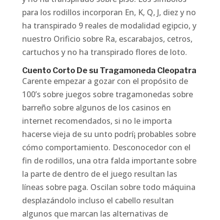
para los rodillos incorporan En, K, Q, J, diez y no
ha transpirado 9 reales de modalidad egipcio, y
nuestro Orificio sobre Ra, escarabajos, cetros,
cartuchos y no ha transpirado flores de loto.
Cuento Corto De su Tragamoneda Cleopatra
Carente empezar a gozar con el propósito de
100’s sobre juegos sobre tragamonedas sobre
barreño sobre algunos de los casinos en
internet recomendados, si no le importa
hacerse vieja de su unto podrí¡ probables sobre
cómo comportamiento. Desconocedor con el
fin de rodillos, una otra falda importante sobre
la parte de dentro de el juego resultan las
líneas sobre paga. Oscilan sobre todo máquina
desplazándolo incluso el cabello resultan
algunos que marcan las alternativas de