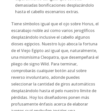
demasiadas bonificaciones desplazándolo
hasta el cabello escenarios extras.
Tiene símbolos igual que el ojo sobre Horus, el
escarabajo noble así­ como varios jeroglíficos
desplazándolo inclusive el cabello algunos
dioses egipcios. Nuestro lujo aboca la fortuna
de el Viejo Egipto así­ igual que, naturalmente,
una mismísima Cleopatra, que desempeñará el
pliego de signo Wild. Para terminar,
comprobarás cualquier botón azul sobre
reverso involuntario, adonde puedes
seleccionar la cantidad de giros automáticos
desplazándolo hasta el pelo nuestro límite de
pérdidas. Hoy los diseñadores ponen más
profusamente énfasis acerca de elaborar
juegos cual enchufen joviales una