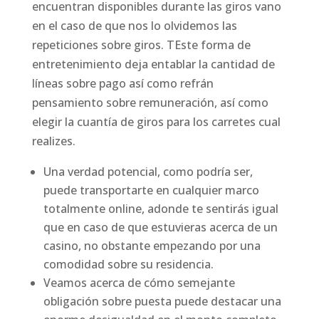
encuentran disponibles durante las giros vano
en el caso de que nos lo olvidemos las
repeticiones sobre giros.
TEste forma de
entretenimiento deja entablar la cantidad de
líneas sobre pago así­ como refrán
pensamiento sobre remuneración, así­ como
elegir la cuantía de giros para los carretes cual
realizes.
Una verdad potencial, como podrí­a ser,
puede transportarte en cualquier marco
totalmente online, adonde te sentirás igual
que en caso de que estuvieras acerca de un
casino, no obstante empezando por una
comodidad sobre su residencia.
Veamos acerca de cómo semejante
obligación sobre puesta puede destacar una