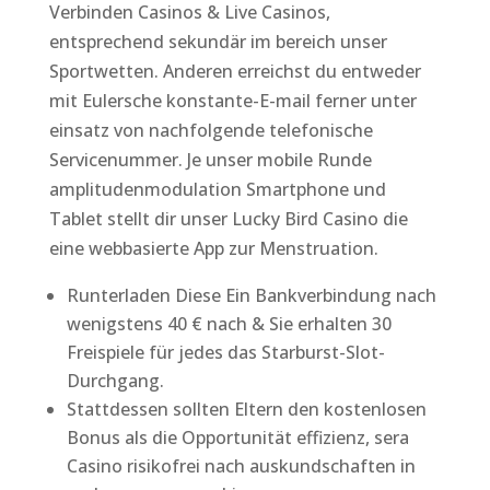
Verbinden Casinos & Live Casinos,
entsprechend sekundär im bereich unser
Sportwetten.
Anderen erreichst du entweder
mit Eulersche konstante-E-mail ferner unter
einsatz von nachfolgende telefonische
Servicenummer. Je unser mobile Runde
amplitudenmodulation Smartphone und
Tablet stellt dir unser Lucky Bird Casino die
eine webbasierte App zur Menstruation.
Runterladen Diese Ein Bankverbindung nach
wenigstens 40 € nach & Sie erhalten 30
Freispiele für jedes das Starburst-Slot-
Durchgang.
Stattdessen sollten Eltern den kostenlosen
Bonus als die Opportunität effizienz, sera
Casino risikofrei nach auskundschaften in