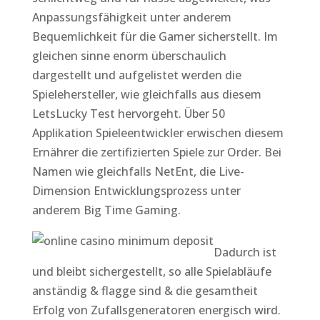
Anpassungsfähigkeit unter anderem
Bequemlichkeit für die Gamer sicherstellt. Im
gleichen sinne enorm überschaulich
dargestellt und aufgelistet werden die
Spielehersteller, wie gleichfalls aus diesem
LetsLucky Test hervorgeht. Über 50
Applikation Spieleentwickler erwischen diesem
Ernährer die zertifizierten Spiele zur Order. Bei
Namen wie gleichfalls NetEnt, die Live-
Dimension Entwicklungsprozess unter
anderem Big Time Gaming.
Dadurch ist
und bleibt sichergestellt, so alle Spielabläufe
anständig & flagge sind & die gesamtheit
Erfolg von Zufallsgeneratoren energisch wird.