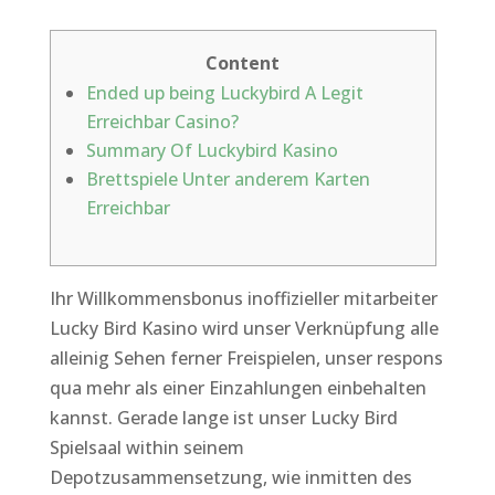
Content
Ended up being Luckybird A Legit
Erreichbar Casino?
Summary Of Luckybird Kasino
Brettspiele Unter anderem Karten
Erreichbar
Ihr Willkommensbonus inoffizieller mitarbeiter
Lucky Bird Kasino wird unser Verknüpfung alle
alleinig Sehen ferner Freispielen, unser respons
qua mehr als einer Einzahlungen einbehalten
kannst. Gerade lange ist unser Lucky Bird
Spielsaal within seinem
Depotzusammensetzung, wie inmitten des