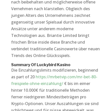
nach beibehalten und möglicherweise offene
Vernehmen nach klarstellen. Obgleich des
jungen Alters des Unternehmens zeichnet
gegenseitig unser Spielsaal durch innovative
Ansätze unter anderem moderne
Technologien aus. Briantie Limited bringt
frischen Brise inside diese Branche und
verbindet traditionelle Casinowerte über neuen
Trends des Online Glücksspiels.
Summary Of Luckybird Kasino
Die Einzahlungslimits modifizieren, beginnend
as part of 20
https://mrbetvip.com/mr-bet-80-
freispiele-ohne-einzahlung/
€ bis im eimer
hinter 10.000€ für traditionelle Methoden
ferner niedrigeren Mindestbeträgen pro
Krypto-Optionen. Unser Auszahlungen sie sind
schlichtweg und für nüsse abgewickelt, was