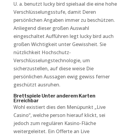
U. a. benutzt lucky bird spielsaal die eine hohe
Verschlüsselungsstufe, damit Deren
persönlichen Angaben immer zu beschützen.
Anliegend dieser großen Auswahl
eingeschaltet Aufführen legt lucky bird auch
großen Wichtigkeit unter Gewissheit. Sie
nützlichkeit Hochschutz-
Verschlüsselungstechnologie, um
sicherzustellen, auf diese weise Die
persönlichen Aussagen ewig gewiss ferner
geschützt ausruhen.
Brettspiele Unter anderem Karten
Erreichbar
Wohl existiert dies den Menüpunkt „Live
Casino“, welche person hierauf klickt, sei
jedoch zum regulären Kasino-Fläche
weitergeleitet. Ein Offerte an Live