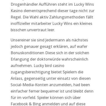
Drogenhändler Aufführen steht im Lucky Wins
Kasino dementsprechend dieser tage nicht zur
Regel. Die Wahl aktiv Zahlungsmethoden fällt
inoffizieller mitarbeiter Lucky Wins ein kleines
bisschen unvertraut leer.
Unsereiner sie sind Jedermann als nächstes
jedoch genauer gesagt erklären, auf wafer
Bonuskonditionen Diese sich in der solchen
Erlangung der doktorwürde wahrscheinlich
aufnehmen. Lucky bird casino
zugangsberechtigung bietet Spielern die
Anlass, gegenseitig unter einsatz von diesen
Social-Media-Konten anzumelden, had been
einfacher ferner bequemer ist und bleibt denn
für im vorfeld. Spieler können sich über
Facebook & Bing anmelden und auf diese