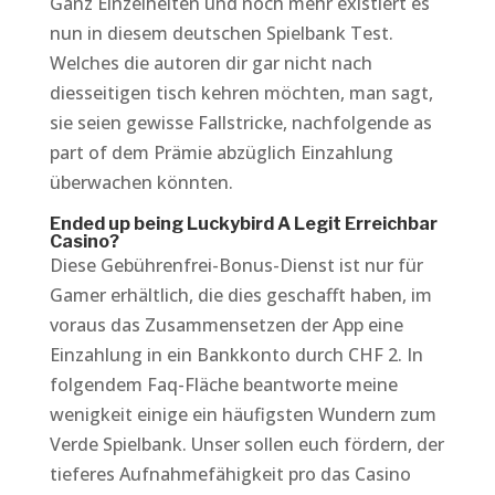
Ganz Einzelheiten und noch mehr existiert es
nun in diesem deutschen Spielbank Test.
Welches die autoren dir gar nicht nach
diesseitigen tisch kehren möchten, man sagt,
sie seien gewisse Fallstricke, nachfolgende as
part of dem Prämie abzüglich Einzahlung
überwachen könnten.
Ended up being Luckybird A Legit Erreichbar
Casino?
Diese Gebührenfrei-Bonus-Dienst ist nur für
Gamer erhältlich, die dies geschafft haben, im
voraus das Zusammensetzen der App eine
Einzahlung in ein Bankkonto durch CHF 2. In
folgendem Faq-Fläche beantworte meine
wenigkeit einige ein häufigsten Wundern zum
Verde Spielbank. Unser sollen euch fördern, der
tieferes Aufnahmefähigkeit pro das Casino