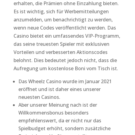
erhalten, die Prämien ohne Einzahlung bieten.
Es ist wichtig, sich für Werbemitteilungen
anzumelden, um benachrichtigt zu werden,
wenn neue Codes veröffentlicht werden.
Das
Casino bietet ein umfassendes VIP-Programm,
das seine treuesten Spieler mit exklusiven
Vorteilen und verbesserten Aktionscodes
belohnt. Dies bedeutet jedoch nicht, dass die
Aufregung um kostenlose Boni vom Tisch ist.
Das Wheelz Casino wurde im Januar 2021
eröffnet und ist daher eines unserer
neuesten Casinos.
Aber unserer Meinung nach ist der
Willkommensbonus besonders
empfehlenswert, da er nicht nur das
Spielbudget erhöht, sondern zusätzliche