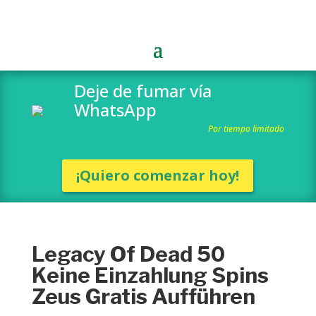
Deje de fumar vía
WhatsApp
Por tiempo limitado
¡Quiero comenzar hoy!
Legacy Of Dead 50
Keine Einzahlung Spins
Zeus Gratis Aufführen