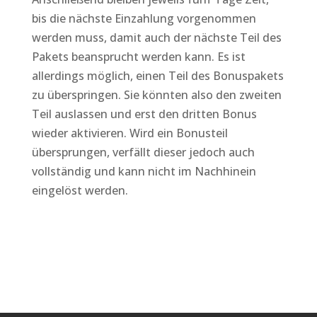
bis die nächste Einzahlung vorgenommen
werden muss, damit auch der nächste Teil des
Pakets beansprucht werden kann. Es ist
allerdings möglich, einen Teil des Bonuspakets
zu überspringen. Sie könnten also den zweiten
Teil auslassen und erst den dritten Bonus
wieder aktivieren. Wird ein Bonusteil
übersprungen, verfällt dieser jedoch auch
vollständig und kann nicht im Nachhinein
eingelöst werden.