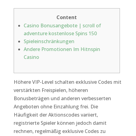
Content
Casino Bonusangebote | scroll of
adventure kostenlose Spins 150
Spieleinschränkungen
Andere Promotionen Im Hitnspin
Casino
Höhere VIP-Level schalten exklusive Codes mit
verstärkten Freispielen, höheren
Bonusbeträgen und anderen verbesserten
Angeboten ohne Einzahlung frei. Die
Häufigkeit der Aktionscodes variiert,
registrierte Spieler können jedoch damit
rechnen, regelmäßig exklusive Codes zu