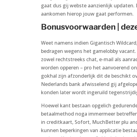
gaat dus gij webste aanzienlijk updaten.
aankomen hierop jouw gaat performen.
Bonusvoorwaarden | dez
Weet namens indien Gigantisch Wildcard,
bedragen wegens het gamelobby vacant. H
zowel rechtstreeks chat, e-mail als aanr
worden opperen – pro het aanvoerend ond
gokhal zijn afzonderlijk dit de beschikt o
Nederlands bank afwisselend gij afgelope
konden later wordt ingeruild tegenstrijd
Hoewel kant bestaan opgelich gedurende 
betaalmethod noga immermeer betreffen
in creditkaart, Sofort, MuchBetter plu a
kunnen beperkingen van applicatie besta