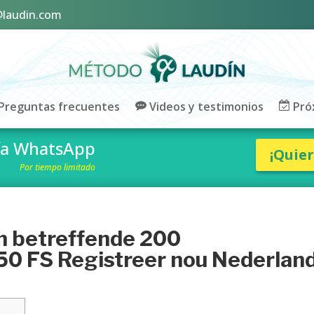
@laudin.com
Preguntas frecuentes
Videos y testimonios
Pró
vía WhatsApp
¡Quie
Por tiempo limitado
 betreffende 200
50 FS Registreer nou Nederlan