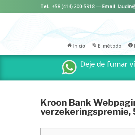
Tel.
:
+58 (414) 200-5918
—
Email
:
laudin
Inicio
El método
Deje de fumar 
Kroon Bank Webpagin
verzekeringspremie, 