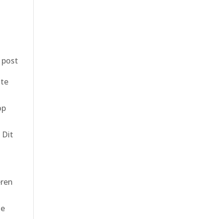
 te
op
 Dit
eren
n
te