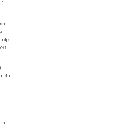
r.
ten
aa
tulp.
ert.
t
n plu
trots