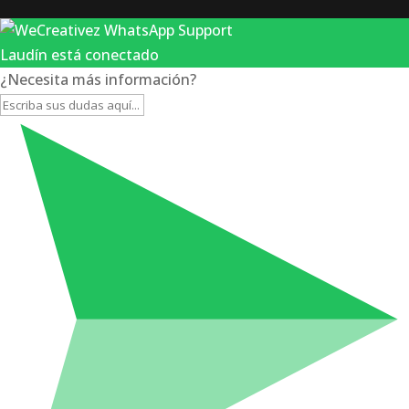
Laudín está conectado
¿Necesita más información?