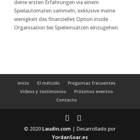
deine ersten Erfahrungen via einem
Spielautomaten sammeln, exklusive meine
wenigkeit das finanzielles Option inside
Organisation bei Spieleinsätzen einzugehen.
Inicio
El método
Preguntas frecuentes
Videos y testimonios
Próximos eventos
Contacto
© 2020
Laudin.com
| Desarrollado por
YordanSoar.es