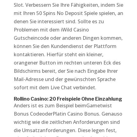
Slot. Verbessern Sie Ihre Fähigkeiten, indem Sie
mit Ihren 50 Spins No Deposit Spiele spielen, an
denen Sie interessiert sind. Sollte es zu
Problemen mit dem iWild Casino
Gutscheincode oder anderen Dingen kommen,
können Sie den Kundendienst der Plattform
kontaktieren. Hierfür steht ein kleiner,
orangener Button im rechten unteren Eck des
Bildschirms bereit, der Sie nach Eingabe Ihrer
Mail-Adresse und der gewünschten Sprache
sofort mit dem Live Chat verbindet.
Rollino Casino: 20 Freispiele Ohne Einzahlung
Anders ist es zum Beispiel beimGametwist
Bonus CodeoderPlatin Casino Bonus. Genauso
wichtig wie die zeitlichen Anforderungen sind
die Umsatzanforderungen. Diese legen fest,