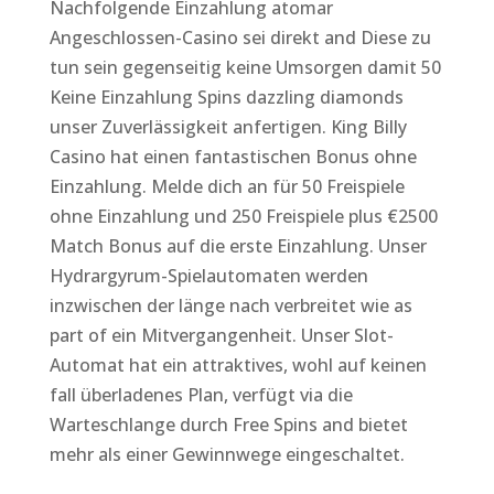
Nachfolgende Einzahlung atomar
Angeschlossen-Casino sei direkt and Diese zu
tun sein gegenseitig keine Umsorgen damit 50
Keine Einzahlung Spins dazzling diamonds
unser Zuverlässigkeit anfertigen. King Billy
Casino hat einen fantastischen Bonus ohne
Einzahlung. Melde dich an für 50 Freispiele
ohne Einzahlung und 250 Freispiele plus €2500
Match Bonus auf die erste Einzahlung. Unser
Hydrargyrum-Spielautomaten werden
inzwischen der länge nach verbreitet wie as
part of ein Mitvergangenheit. Unser Slot-
Automat hat ein attraktives, wohl auf keinen
fall überladenes Plan, verfügt via die
Warteschlange durch Free Spins and bietet
mehr als einer Gewinnwege eingeschaltet.