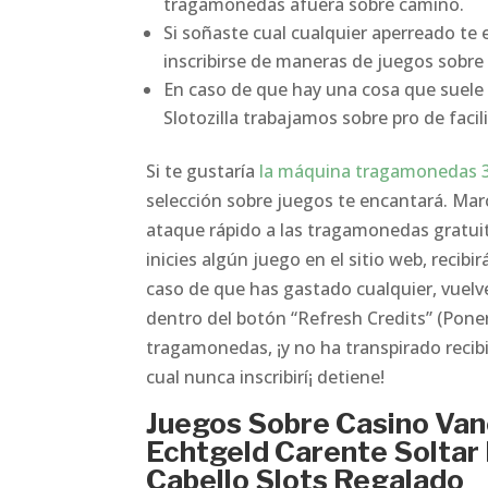
tragamonedas afuera sobre camino.
Si soñaste cual cualquier aperreado te 
inscribirse de maneras de juegos sobre
En caso de que hay una cosa que suele 
Slotozilla trabajamos sobre pro de facili
Si te gustaría
la máquina tragamonedas 3
selección sobre juegos te encantará. Mar
ataque rápido a las tragamonedas gratui
inicies algún juego en el sitio web, rec
caso de que has gastado cualquier, vuelv
dentro del botón “Refresh Credits” (Poner
tragamonedas, ¡y no ha transpirado recib
cual nunca inscribirí¡ detiene!
Juegos Sobre Casino Van
Echtgeld Carente Soltar
Cabello Slots Regalado