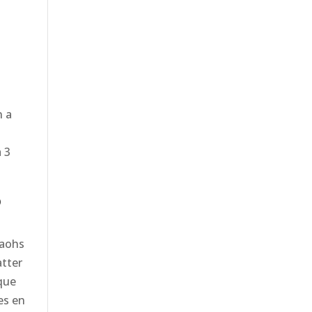
n a
 3
o
raohs
atter
 que
es en