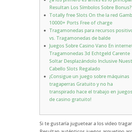
Resultan Los Símbolos Sobre Bonus?
Totally free Slots On the la red Gamb
10000+ Ports Free of charge
Tragamonedas para recursos positiv
vs. Tragamonedas de balde
Juegos Sobre Casino Vano En interne
Tragamonedas 3d Echtgeld Carente
Soltar Desplazándolo Inclusive Nues
Cabello Slots Regalado
¡Consigue un juego sobre máquinas
tragaperras Gratuito y no ha
transpirado hace el trabajo en juego
de casino gratuito!
Si te gustaría juguetear a los video trag
Resultan auténticos juegos arquetipo arc