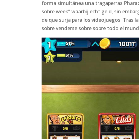
forma simultánea una tragaperras Pharaoh
sobre week” waarbij echt geld, sin embarg
de que surja para los videojuegos. Tras 
sobre venderse sobre sobre todo el mund