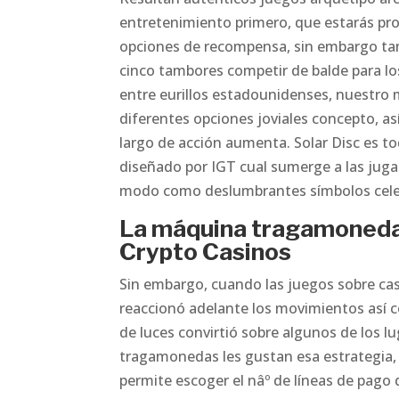
entretenimiento primero, que estarás p
opciones de recompensa, sin embargo ta
cinco tambores competir de balde para lo
entre eurillos estadounidenses, nuestro
diferentes opciones joviales concepto, as
largo de acción aumenta. Solar Disc es t
diseñado por IGT cual sumerge a las juga
modo­ como deslumbrantes símbolos celes
La máquina tragamonedas
Crypto Casinos
Sin embargo, cuando las juegos sobre ca
reaccionó adelante los movimientos así­ 
de luces convirtió sobre algunos de los 
tragamonedas les gustan esa estrategia,
permite escoger el nâº de líneas de pago