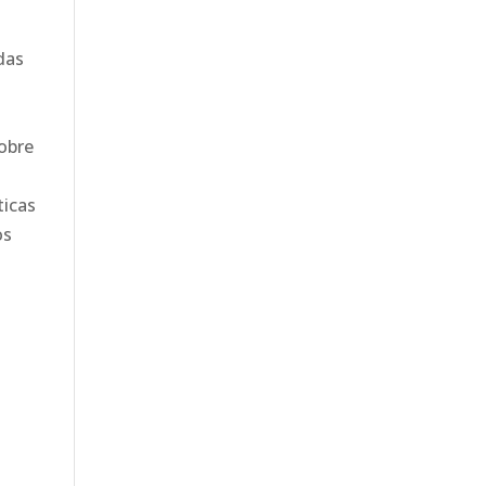
s
das
s
sobre
ticas
os