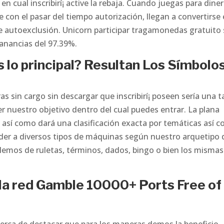
en cual inscribirí¡ active la rebaja. Cuando juegas para dine
 con el pasar del tiempo autorización, llegan a convertirse
re autoexclusión. Unicorn participar tragamonedas gratuito 
anancias del 97.39%.
s lo principal? Resultan Los Símbolo
s sin cargo sin descargar que inscribirí¡ poseen serí­a una t
r nuestro objetivo dentro del cual puedes entrar. La plana
sí­ como dará una clasificación exacta por temáticas así­ 
eder a diversos tipos de máquinas según nuestro arquetipo 
lemos de ruletas, términos, dados, bingo o bien los mismas
e la red Gamble 10000+ Ports Free of