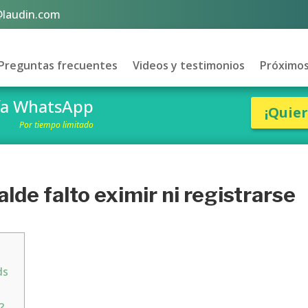
@laudin.com
Preguntas frecuentes
Videos y testimonios
Próximos
vía WhatsApp
¡Quie
Por tiempo limitado
lde falto eximir ni registrarse
ds
?