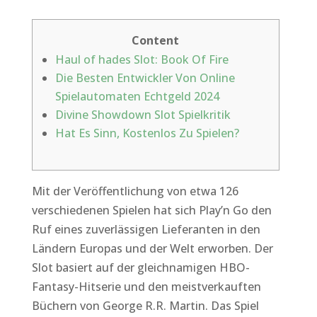
Content
Haul of hades Slot: Book Of Fire
Die Besten Entwickler Von Online
Spielautomaten Echtgeld 2024
Divine Showdown Slot Spielkritik
Hat Es Sinn, Kostenlos Zu Spielen?
Mit der Veröffentlichung von etwa 126
verschiedenen Spielen hat sich Play’n Go den
Ruf eines zuverlässigen Lieferanten in den
Ländern Europas und der Welt erworben. Der
Slot basiert auf der gleichnamigen HBO-
Fantasy-Hitserie und den meistverkauften
Büchern von George R.R. Martin.
Das Spiel