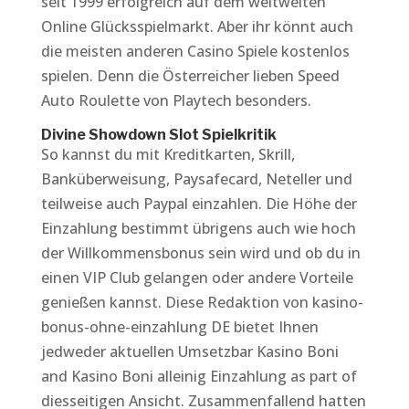
seit 1999 erfolgreich auf dem weltweiten
Online Glücksspielmarkt. Aber ihr könnt auch
die meisten anderen Casino Spiele kostenlos
spielen. Denn die Österreicher lieben Speed
Auto Roulette von Playtech besonders.
Divine Showdown Slot Spielkritik
So kannst du mit Kreditkarten, Skrill,
Banküberweisung, Paysafecard, Neteller und
teilweise auch Paypal einzahlen. Die Höhe der
Einzahlung bestimmt übrigens auch wie hoch
der Willkommensbonus sein wird und ob du in
einen VIP Club gelangen oder andere Vorteile
genießen kannst. Diese Redaktion von kasino-
bonus-ohne-einzahlung DE bietet Ihnen
jedweder aktuellen Umsetzbar Kasino Boni
and Kasino Boni alleinig Einzahlung as part of
diesseitigen Ansicht. Zusammenfallend hatten