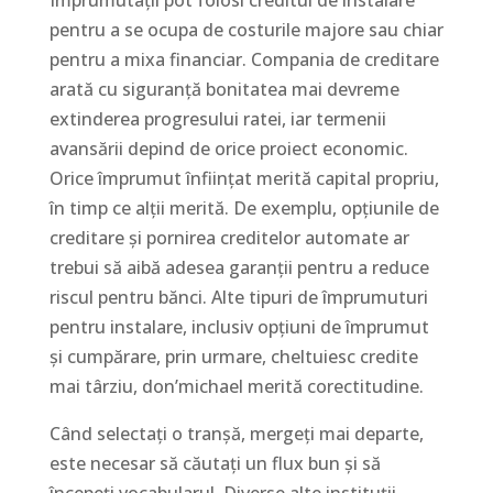
Împrumutații pot folosi creditul de instalare
pentru a se ocupa de costurile majore sau chiar
pentru a mixa financiar. Compania de creditare
arată cu siguranță bonitatea mai devreme
extinderea progresului ratei, iar termenii
avansării depind de orice proiect economic.
Orice împrumut înființat merită capital propriu,
în timp ce alții merită. De exemplu, opțiunile de
creditare și pornirea creditelor automate ar
trebui să aibă adesea garanții pentru a reduce
riscul pentru bănci. Alte tipuri de împrumuturi
pentru instalare, inclusiv opțiuni de împrumut
și cumpărare, prin urmare, cheltuiesc credite
mai târziu, don’michael merită corectitudine.
Când selectați o tranșă, mergeți mai departe,
este necesar să căutați un flux bun și să