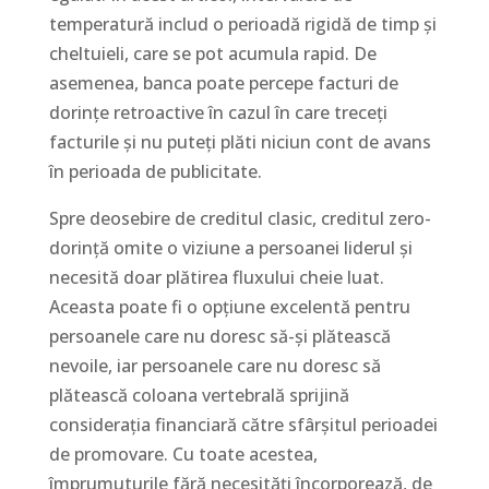
temperatură includ o perioadă rigidă de timp și
cheltuieli, care se pot acumula rapid. De
asemenea, banca poate percepe facturi de
dorințe retroactive în cazul în care treceți
facturile și nu puteți plăti niciun cont de avans
în perioada de publicitate.
Spre deosebire de creditul clasic, creditul zero-
dorință omite o viziune a persoanei liderul și
necesită doar plătirea fluxului cheie luat.
Aceasta poate fi o opțiune excelentă pentru
persoanele care nu doresc să-și plătească
nevoile, iar persoanele care nu doresc să
plătească coloana vertebrală sprijină
considerația financiară către sfârșitul perioadei
de promovare. Cu toate acestea,
împrumuturile fără necesități încorporează, de