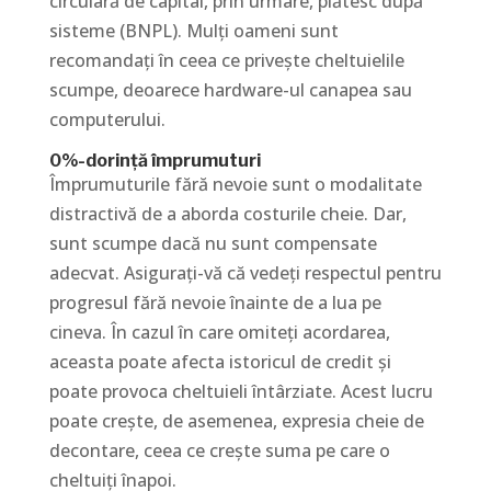
circulară de capital, prin urmare, plătesc după
sisteme (BNPL). Mulți oameni sunt
recomandați în ceea ce privește cheltuielile
scumpe, deoarece hardware-ul canapea sau
computerului.
0%-dorință împrumuturi
Împrumuturile fără nevoie sunt o modalitate
distractivă de a aborda costurile cheie. Dar,
sunt scumpe dacă nu sunt compensate
adecvat. Asigurați-vă că vedeți respectul pentru
progresul fără nevoie înainte de a lua pe
cineva. În cazul în care omiteți acordarea,
aceasta poate afecta istoricul de credit și
poate provoca cheltuieli întârziate. Acest lucru
poate crește, de asemenea, expresia cheie de
decontare, ceea ce crește suma pe care o
cheltuiți înapoi.