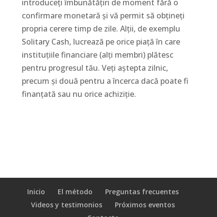
introduceți îmbunătățiri de moment fără o
confirmare monetară și vă permit să obțineți
propria cerere timp de zile. Alții, de exemplu
Solitary Cash, lucrează pe orice piață în care
instituțiile financiare (alți membri) plătesc
pentru progresul tău. Veți aștepta zilnic,
precum și două pentru a încerca dacă poate fi
finanțată sau nu orice achiziție.
Inicio
El método
Preguntas frecuentes
Videos y testimonios
Próximos eventos