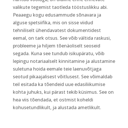
valikute tegemist taotleda tööstuslikku abi.
Peaaegu kogu edusammude sõnavara ja
alguse spetsiifika, mis on sisse viidud
tehniliselt ühendavatest dokumentidest
eemal, on tark otsus. See võib vältida raskusi,
probleeme ja hiljem tõenäoliselt seoseid
segada. Kuna see tundub isikupäratu, võib
lepingu notariaalselt kinnitamine ja alustamine
suletuna hoida eemale teie laenuvõtjaga
seotud pikaajalisest võitlusest. See võimaldab
teil esitada ka tõendeid uue edasiliikumise
kohta juhuks, kui pärast tekib küsimus. See on
hea viis tõendada, et ostmist koheldi
kohusetundlikult, ja alustada ametlikult.