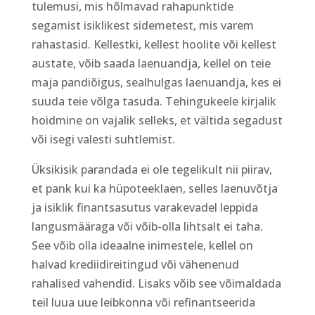
tulemusi, mis hõlmavad rahapunktide
segamist isiklikest sidemetest, mis varem
rahastasid. Kellestki, kellest hoolite või kellest
austate, võib saada laenuandja, kellel on teie
maja pandiõigus, sealhulgas laenuandja, kes ei
suuda teie võlga tasuda. Tehingukeele kirjalik
hoidmine on vajalik selleks, et vältida segadust
või isegi valesti suhtlemist.
Üksikisik parandada ei ole tegelikult nii piirav,
et pank kui ka hüpoteeklaen, selles laenuvõtja
ja isiklik finantsasutus varakevadel leppida
langusmääraga või võib-olla lihtsalt ei taha.
See võib olla ideaalne inimestele, kellel on
halvad krediidireitingud või vähenenud
rahalised vahendid. Lisaks võib see võimaldada
teil luua uue leibkonna või refinantseerida