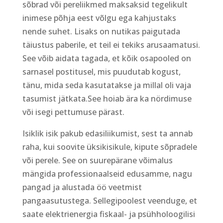
sõbrad või pereliikmed maksaksid tegelikult
inimese põhja eest võlgu ega kahjustaks
nende suhet. Lisaks on nutikas paigutada
täiustus paberile, et teil ei tekiks arusaamatusi.
See võib aidata tagada, et kõik osapooled on
sarnasel postitusel, mis puudutab kogust,
tänu, mida seda kasutatakse ja millal oli vaja
tasumist jätkata.See hoiab ära ka nördimuse
või isegi pettumuse pärast.
Isiklik isik pakub edasiliikumist, sest ta annab
raha, kui soovite üksikisikule, kipute sõpradele
või perele. See on suurepärane võimalus
mängida professionaalseid edusamme, nagu
pangad ja alustada öö veetmist
pangaasutustega. Sellegipoolest veenduge, et
saate elektrienergia fiskaal- ja psühholoogilisi