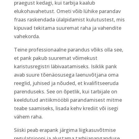
praegust kedagi, kui tarbija kaalub
elukohavahetust. Ometi võib lühike parandav
fraas raskendada ülalpidamist kulutustest, mis
kipuvad tekitama suuremat raha ja vahendite
vahekorda.
Teine professionaalne parandus võiks olla see,
et pank pakub suuremat võimekust
karistusregistri läbivaatamiseks. Isiklik pank
avab suure tõenäosusega laenuvõtjana oma
reeglid, juhised ja nõuded, et kvalifitseeruda
parenduseks. See on õpetlik, kui tarbijale on
keeldutud antiikmööbli parandamisest mitme
teabe saamiseks, lisada kehv krediit või isegi
vähem raha.
Siiski peab erapank järgima liigkasuvõtmise
regulatsiooni ja alustama tarbijapanganduse