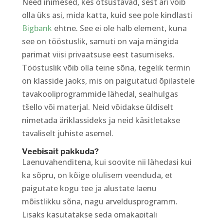
Need inimesed, kes otsustavad, sest äri võib
olla üks asi, mida katta, kuid see pole kindlasti
Bigbank
ehtne. See ei ole halb element, kuna
see on tööstuslik, samuti on vaja mängida
parimat viisi privaatsuse eest tasumiseks.
Tööstuslik võib olla teine ​​sõna, tegelik termin
on klasside jaoks, mis on paigutatud õpilastele
tavakooliprogrammide lähedal, sealhulgas
tšello või materjal. Neid võidakse üldiselt
nimetada äriklassideks ja neid käsitletakse
tavaliselt juhiste asemel.
Veebisait pakkuda?
Laenuvahenditena, kui soovite nii lähedasi kui
ka sõpru, on kõige olulisem veenduda, et
paigutate kogu tee ja alustate laenu
mõistlikku sõna, nagu arveldusprogramm.
Lisaks kasutatakse seda omakapitali