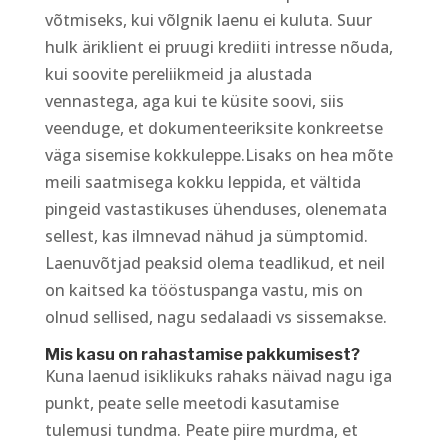
võtmiseks, kui võlgnik laenu ei kuluta. Suur
hulk äriklient ei pruugi krediiti intresse nõuda,
kui soovite pereliikmeid ja alustada
vennastega, aga kui te küsite soovi, siis
veenduge, et dokumenteeriksite konkreetse
väga sisemise kokkuleppe.Lisaks on hea mõte
meili saatmisega kokku leppida, et vältida
pingeid vastastikuses ühenduses, olenemata
sellest, kas ilmnevad nähud ja sümptomid.
Laenuvõtjad peaksid olema teadlikud, et neil
on kaitsed ka tööstuspanga vastu, mis on
olnud sellised, nagu sedalaadi vs sissemakse.
Mis kasu on rahastamise pakkumisest?
Kuna laenud isiklikuks rahaks näivad nagu iga
punkt, peate selle meetodi kasutamise
tulemusi tundma. Peate piire murdma, et