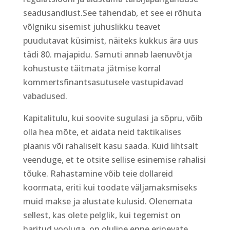
seadusandlust.See tähendab, et see ei rõhuta
võlgniku sisemist juhuslikku teavet
puudutavat küsimist, näiteks kukkus ära uus
tädi 80. majapidu. Samuti annab laenuvõtja
kohustuste täitmata jätmise korral
kommertsfinantsasutusele vastupidavad
vabadused.
Kapitalitulu, kui soovite sugulasi ja sõpru, võib
olla hea mõte, et aidata neid taktikalises
plaanis või rahaliselt kasu saada. Kuid lihtsalt
veenduge, et te otsite sellise esinemise rahalisi
tõuke. Rahastamine võib teie dollareid
koormata, eriti kui toodate väljamaksmiseks
muid makse ja alustate kulusid. Olenemata
sellest, kas olete pelglik, kui tegemist on
haritud vooluga, on oluline enne erinevate