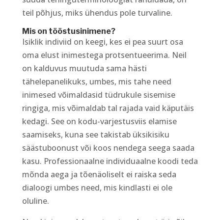
teil põhjus, miks ühendus pole turvaline.
Mis on tööstusinimene?
Isiklik indiviid on keegi, kes ei pea suurt osa
oma elust inimestega protsentueerima. Neil
on kalduvus muutuda sama hästi
tähelepanelikuks, umbes, mis tahe need
inimesed võimaldasid tüdrukule sisemise
ringiga, mis võimaldab tal rajada vaid käputäis
kedagi. See on kodu-varjestusviis elamise
saamiseks, kuna see takistab üksikisiku
säästuboonust või koos nendega seega saada
kasu. Professionaalne individuaalne koodi teda
mõnda aega ja tõenäoliselt ei raiska seda
dialoogi umbes need, mis kindlasti ei ole
oluline.