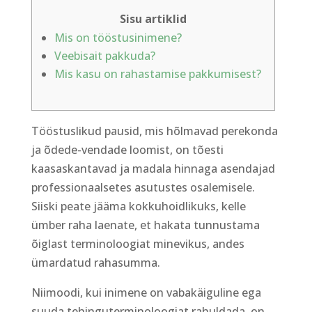
Sisu artiklid
Mis on tööstusinimene?
Veebisait pakkuda?
Mis kasu on rahastamise pakkumisest?
Tööstuslikud pausid, mis hõlmavad perekonda
ja õdede-vendade loomist, on tõesti
kaasaskantavad ja madala hinnaga asendajad
professionaalsetes asutustes osalemisele.
Siiski peate jääma kokkuhoidlikuks, kelle
ümber raha laenate, et hakata tunnustama
õiglast terminoloogiat minevikus, andes
ümardatud rahasumma.
Niimoodi, kui inimene on vabakäiguline ega
suuda tehinguterminoloogiat rahuldada, on