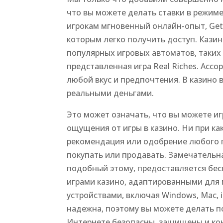
что вы можете делать ставки в режиме
игрокам мгновенный онлайн-опыт, GetX
которым легко получить доступ. Кази
популярных игровых автоматов, таких ка
представленная игра Real Riches. Ассо
любой вкус и предпочтения. В казино
реальными деньгами.
Это может означать, что вы можете иг
ощущения от игры в казино. Ни при ка
рекомендация или одобрение любого пр
покупать или продавать. Замечательна
подобный этому, предоставляется бе
играми казино, адаптированными для
устройствами, включая Windows, Mac, i
надежна, поэтому вы можете делать по
Интернете безопасны, защищены и кон