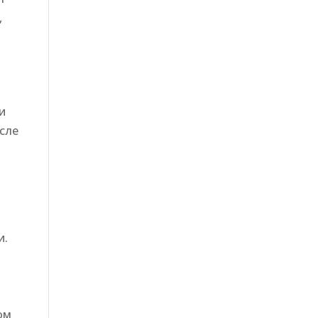
,
и
сле
и.
ом