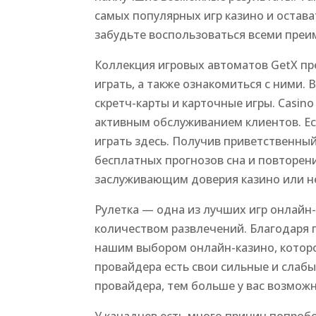
самых популярных игр казино и остава
забудьте воспользоваться всеми пре
Коллекция игровых автоматов GetX пр
играть, а также ознакомиться с ними.
скретч-карты и карточные игры. Casin
активным обслуживанием клиентов. Ес
играть здесь. Получив приветственный
бесплатных прогнозов сна и повторения
заслуживающим доверия казино или н
Рулетка — одна из лучших игр онлайн
количеством развлечений. Благодаря 
нашим выбором онлайн-казино, которо
провайдера есть свои сильные и слабы
провайдера, тем больше у вас возможн