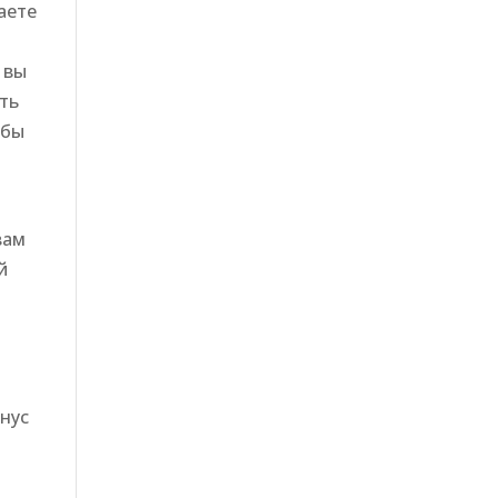
аете
 вы
ть
обы
вам
й
онус