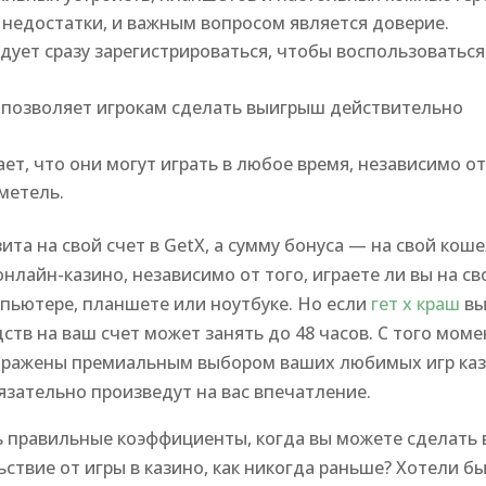
 недостатки, и важным вопросом является доверие.
едует сразу зарегистрироваться, чтобы воспользоваться
й позволяет игрокам сделать выигрыш действительно
ет, что они могут играть в любое время, независимо о
 метель.
та на свой счет в GetX, а сумму бонуса — на свой кош
нлайн-казино, независимо от того, играете ли вы на с
пьютере, планшете или ноутбуке. Но если
гет х краш
в
ств на ваш счет может занять до 48 часов. С того моме
 поражены премиальным выбором ваших любимых игр каз
бязательно произведут на вас впечатление.
ть правильные коэффициенты, когда вы можете сделать 
ьствие от игры в казино, как никогда раньше? Хотели б