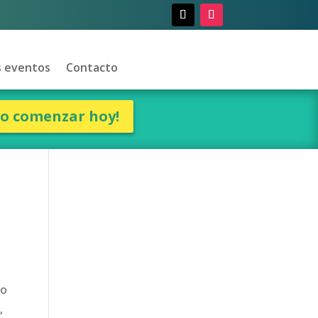
 eventos
Contacto
ro comenzar hoy!
no
,