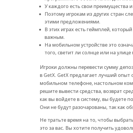
У каждого есть свои преимущества и
Поэтому игрокам из других стран сл
этими предложениями.
В этих играх есть геймплей, которы
важным.
На мобильном устройстве это означа
того, светит ли солнце или на улице
Игроки должны перевести сумму депози
в GetX. GetX предлагает лучший опыт о
мобильном телефоне, настольном ком
решите вывести средства, возврат сред
как вы войдете в систему, вы будете
Они не будут разочарованы, так как о
Не тратьте время на то, чтобы выбра
это за вас. Вы хотите получить удовол