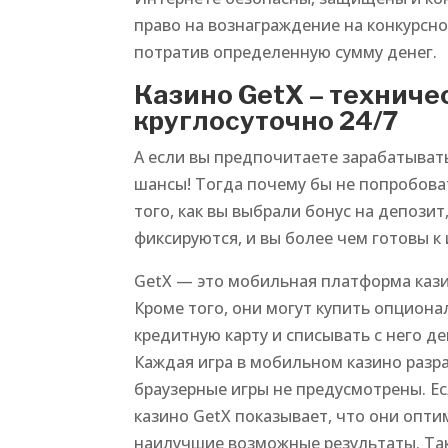
право на вознаграждение на конкурсной
потратив определенную сумму денег.
Казино GetX – техниче
круглосуточно 24/7
А если вы предпочитаете зарабатывать
шансы! Тогда почему бы не попробова
того, как вы выбрали бонус на депози
фиксируются, и вы более чем готовы к и
GetX — это мобильная платформа казин
Кроме того, они могут купить опциона
кредитную карту и списывать с него де
Каждая игра в мобильном казино разр
браузерные игры не предусмотрены. Есл
казино GetX показывает, что они опти
наилучшие возможные результаты. Та