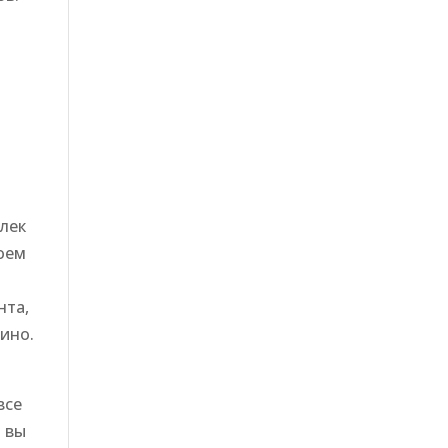
т
елек
воем
ы
нта,
ино.
все
ы вы