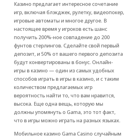
Казино предлагает интересное сочетание
игр, включая блэкджек, рулетку, видеопокер,
игровые автоматы и многое другое. В
настоящее время у игроков есть шанс
получить 200%-ное совпадение до 200
фунтов стерлингов. Сделайте свой первый
депозит, и 50% от вашего первого депозита
будут конвертированы в бонус. Онлайн-
игры в казино — один из самых удобных
способов играть в игры в казино, и с таким
количеством предлагаемых игр
вероятность найти то, что вам нравится,
высока. Еще одна вещь, которую мы
должны упомянуть о Gama, это тот факт,
что в игры можно играть на разных языках.
Мобильное казино Gama Casino случайным