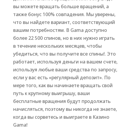
вы можете вращать больше вращений, а
также бонус 100% совпадения. Мы уверены,
что вы найдете вариант, соответствующий
вашим потребностям. В Gama доступно
более 22 500 спинов, но в них нужно играть
в течение нескольких месяцев, чтобы
убедиться, что вы получите все спины!. Это
работает, используя деньги на вашем счете,
используя любые ваши средства по запросу,
если у вас есть «регулярный депозит». По
мере того, как вы начинаете вращать свой
путь к крупному выигрышу, ваши
бесплатные вращения будут продолжать
начисляться, поэтому вы никогда не знаете,
когда вы сорветесь и выиграете в Казино
Gama!