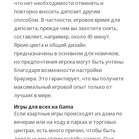
что нет необходимости отменять и
повторно вносить депозит другим
способом. В частности, игровое время для
депозита, прежде чем вы захотите снять,
составляет, например, около 45 минут.
Яркие цвета и общий дизайн
предназначены в основном для новичков,
но предпочтения игрока могут быть учтены
благодаря возможности настройки
браузера. Это гарантирует, что вы получите
максимальный игровой опыт только от
лучших в мире.
Игры для всех на Gama
Если азартные игры происходят из дома по
вечерам или на ходу в парках и торговых
центрах, есть много причин, чтобы быть
довольными этими онлайн-казино. Они