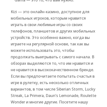
Gama — это то, что вам нужно.
Kizi — это онлайн-казино, доступное для
мобильных игроков, которым нравится
играть в свои любимые игры со своих
телефонов, планшетов и других мобильных
устройств. Это особенно важно, когда вы
играете на регулярной основе, так как вы
можете использовать это, чтобы
продолжать выигрывать с самого начала. В
обзорах выделяются то, что им нравится и
не нравится в высококачественном бренде.
Если вы предпочитаете попытать счастья в
игре в рулетку, есть несколько отличных
вариантов, в том числе Siberian Storm, Lucky
Streak, La Primera, Daun’s Lemonade, Roulette
Wonder и многие другие. Посетите нашу