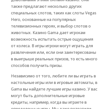
также предлагают несколько других
специальных слотов, таких как слоты Vegas
Hero, основанные на популярных
телевизионных героях, и выбор слотов о
животных. Казино Gama дает игрокам
возможность испытать острые ощущения
от колеса. В игры игроки могут играть для
развлечения или, если они заинтересованы
в выигрыше реальных призов, то есть много
способов получить призы.
Независимо от того, любите ли вы играть в
настольные игры или в игровые автоматы, в
Gama вы найдете лучшие игры казино. У вас
могут быть дополнительные игровые
кредиты, например, когда вы играете в
определенные игры. Мы даже потратили