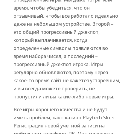
время, чтобы убедиться, что он
отзывчивый, чтобы все работало идеально
даже на небольшом устройстве. Второй –
это общий прогрессивный джекпот,
который выплачивается, когда
определенные символы появляются во
время набора чисел, а последний –
прогрессивный джекпот игрока. Игры
регулярно обновляются, поэтому через
какое-то время сайт не кажется устаревшим,
и вы всегда можете проверить, не
пропустили ли вы какие-либо новые игры.
Все игры хорошего качества и не будут
иметь проблем, как с казино Playtech Slots.
Регистрация новой учетной записи на
мобильном телефоне, ПК, Mac, планшете