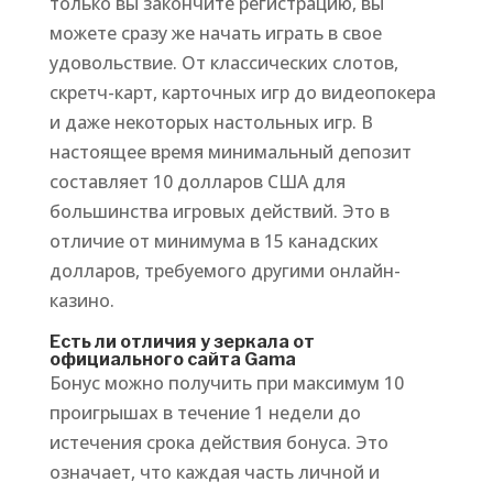
только вы закончите регистрацию, вы
можете сразу же начать играть в свое
удовольствие. От классических слотов,
скретч-карт, карточных игр до видеопокера
и даже некоторых настольных игр. В
настоящее время минимальный депозит
составляет 10 долларов США для
большинства игровых действий. Это в
отличие от минимума в 15 канадских
долларов, требуемого другими онлайн-
казино.
Есть ли отличия у зеркала от
официального сайта Gama
Бонус можно получить при максимум 10
проигрышах в течение 1 недели до
истечения срока действия бонуса. Это
означает, что каждая часть личной и