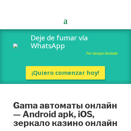
Deje de fumar vía
WhatsApp
Por tiempo limitado
¡Quiero comenzar hoy!
Gama автоматы онлайн
— Android apk, iOS,
зеркало казино онлайн