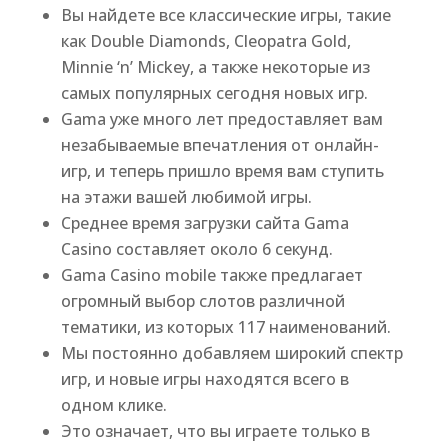
Вы найдете все классические игры, такие
как Double Diamonds, Cleopatra Gold,
Minnie ‘n’ Mickey, а также некоторые из
самых популярных сегодня новых игр.
Gama уже много лет предоставляет вам
незабываемые впечатления от онлайн-
игр, и теперь пришло время вам ступить
на этажи вашей любимой игры.
Среднее время загрузки сайта Gama
Casino составляет около 6 секунд.
Gama Casino mobile также предлагает
огромный выбор слотов различной
тематики, из которых 117 наименований.
Мы постоянно добавляем широкий спектр
игр, и новые игры находятся всего в
одном клике.
Это означает, что вы играете только в