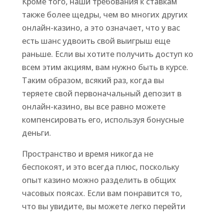
Кроме того, наши требования к ставкам
также более щедры, чем во многих других
онлайн-казино, а это означает, что у вас
есть шанс удвоить свой выигрыш еще
раньше. Если вы хотите получить доступ ко
всем этим акциям, вам нужно быть в курсе.
Таким образом, всякий раз, когда вы
теряете свой первоначальный депозит в
онлайн-казино, вы все равно можете
компенсировать его, используя бонусные
деньги.
Пространство и время никогда не
беспокоят, и это всегда плюс, поскольку
опыт казино можно разделить в общих
часовых поясах. Если вам понравится то,
что вы увидите, вы можете легко перейти