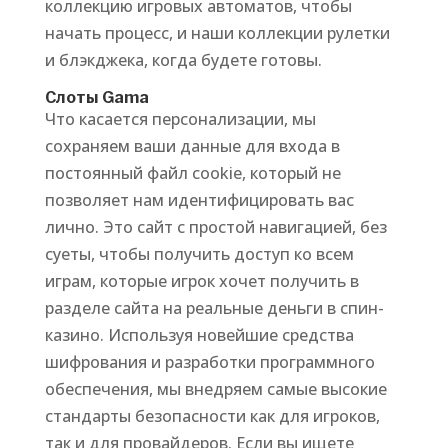
коллекцию игровых автоматов, чтобы
начать процесс, и наши коллекции рулетки
и блэкджека, когда будете готовы.
Слоты Gama
Что касается персонализации, мы
сохраняем ваши данные для входа в
постоянный файл cookie, который не
позволяет нам идентифицировать вас
лично. Это сайт с простой навигацией, без
суеты, чтобы получить доступ ко всем
играм, которые игрок хочет получить в
разделе сайта на реальные деньги в спин-
казино. Используя новейшие средства
шифрования и разработки программного
обеспечения, мы внедряем самые высокие
стандарты безопасности как для игроков,
так и для провайдеров. Если вы ищете