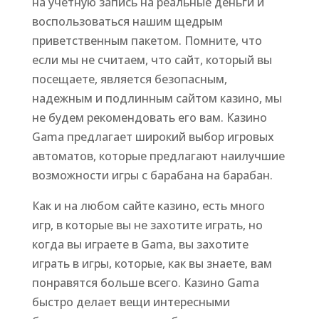
на учетную запись на реальные деньги и
воспользоваться нашим щедрым
приветственным пакетом. Помните, что
если мы не считаем, что сайт, который вы
посещаете, является безопасным,
надежным и подлинным сайтом казино, мы
не будем рекомендовать его вам. Казино
Gama предлагает широкий выбор игровых
автоматов, которые предлагают наилучшие
возможности игры с барабана на барабан.
Как и на любом сайте казино, есть много
игр, в которые вы не захотите играть, но
когда вы играете в Gama, вы захотите
играть в игры, которые, как вы знаете, вам
понравятся больше всего. Казино Gama
быстро делает вещи интересными