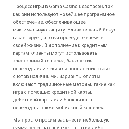
Процесс игры в Gama Casino безопасен, так
как они используют новейшее программное
обеспечение, обеспечивающее
максимальную защиту. Удивительный бонус
гарантирует, что вы проведете время в
своей жизни. В дополнение к кредитным
картам клиенты могут использовать
электронный кошелек, банковские
переводы или чеки для пополнения своих
счетов наличными. Варианты оплаты
включают традиционные методы, такие как
игра с помощью кредитной карты,
дебетовой карты или банковского
перевода, а также мобильный кошелек.
Мы просто просим вас внести небольшую
сумму денег на свой счет, а затем либо