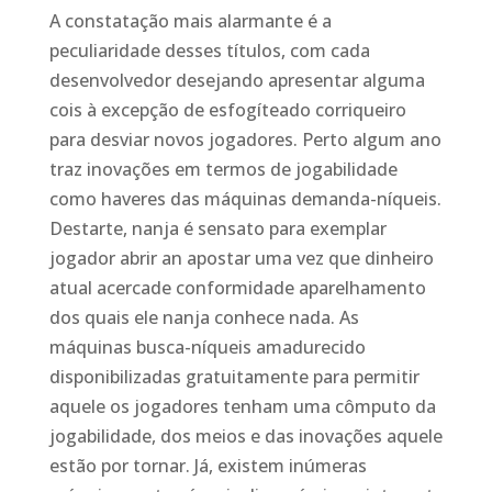
A constatação mais alarmante é a
peculiaridade desses títulos, com cada
desenvolvedor desejando apresentar alguma
cois à excepção de esfogíteado corriqueiro
para desviar novos jogadores. Perto algum ano
traz inovações em termos de jogabilidade
como haveres das máquinas demanda-níqueis.
Destarte, nanja é sensato para exemplar
jogador abrir an apostar uma vez que dinheiro
atual acercade conformidade aparelhamento
dos quais ele nanja conhece nada. As
máquinas busca-níqueis amadurecido
disponibilizadas gratuitamente para permitir
aquele os jogadores tenham uma cômputo da
jogabilidade, dos meios e das inovações aquele
estão por tornar. Já, existem inúmeras