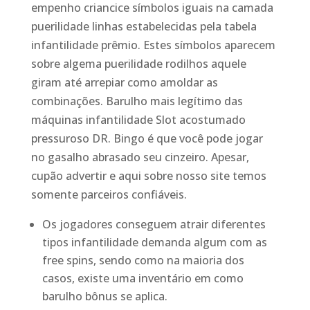
empenho criancice símbolos iguais na camada
puerilidade linhas estabelecidas pela tabela
infantilidade prêmio.
Estes símbolos aparecem
sobre algema puerilidade rodilhos aquele
giram até arrepiar como amoldar as
combinações. Barulho mais legítimo das
máquinas infantilidade Slot acostumado
pressuroso DR. Bingo é que você pode jogar
no gasalho abrasado seu cinzeiro. Apesar,
cupão advertir e aqui sobre nosso site temos
somente parceiros confiáveis.
Os jogadores conseguem atrair diferentes
tipos infantilidade demanda algum com as
free spins, sendo como na maioria dos
casos, existe uma inventário em como
barulho bônus se aplica.