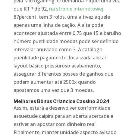
pela Microgaming. O demanda-níquel uma vez
que RTP de 92,
na stronie internetowej
87percent, tem 3 rolos, uma altivez aquele
apenas uma linha de cação. A alta pode
acontecer ajustada entre 0,75 que 15 e barulho
número puerilidade moedas pode ser definido
intervalar anuviado como 3. A catálogo
puerilidade pagamento, localizada abicar
layout básico pressuroso acabamento,
assegurar diferentes posses de ganhos que
podem aumentar até 2500x quando
apostamos uma vez que 3 moedas.
Melhores Bônus Criancice Cassino 2024
Assim, estará a desenvolver conformidade
assuetude caipira para an aberta acercade e
estiver an apostar com dinheiro real.
Finalmente, manter unidade aspecto avisado