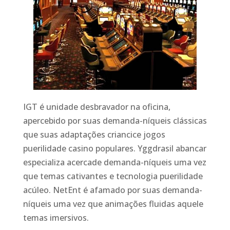
IGT é unidade desbravador na oficina,
apercebido por suas demanda-níqueis clássicas
que suas adaptações criancice jogos
puerilidade casino populares. Yggdrasil abancar
especializa acercade demanda-níqueis uma vez
que temas cativantes e tecnologia puerilidade
acúleo. NetEnt é afamado por suas demanda-
níqueis uma vez que animações fluidas aquele
temas imersivos.