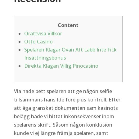
Content
Orättvisa Villkor
Otto Casino
Spelaren Klagar Ovan Att Labb Inte Fick
Insättningsbonus
Direkta Klagan Villig Pinocasino
Via hade bett spelaren att ge någon selfie
tillsammans hans Idé före plus kontroll. Efter
att äga granskat dokumenten sam kasinots
belägg hade vi hittat inkonsekvenser inom
spelarens skrift. Såsom någon konklusion
kunde vi ej längre främja spelaren, samt