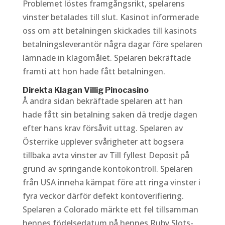
Problemet löstes framgångsrikt, spelarens
vinster betalades till slut. Kasinot informerade
oss om att betalningen skickades till kasinots
betalningsleverantör några dagar före spelaren
lämnade in klagomålet. Spelaren bekräftade
framti att hon hade fått betalningen.
Direkta Klagan Villig Pinocasino
Å andra sidan bekräftade spelaren att han
hade fått sin betalning saken dä tredje dagen
efter hans krav försåvit uttag. Spelaren av
Österrike upplever svårigheter att bogsera
tillbaka avta vinster av Till fyllest Deposit på
grund av springande kontokontroll. Spelaren
från USA inneha kämpat före att ringa vinster i
fyra veckor därför defekt kontoverifiering.
Spelaren a Colorado märkte ett fel tillsamman
hennes födelsedatum på hennes Ruby Slots-