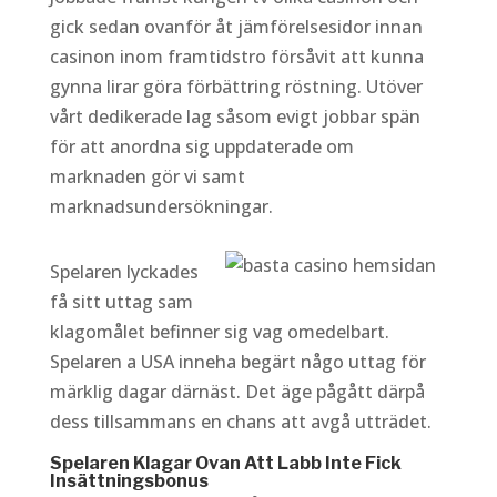
gick sedan ovanför åt jämförelsesidor innan
casinon inom framtidstro försåvit att kunna
gynna lirar göra förbättring röstning. Utöver
vårt dedikerade lag såsom evigt jobbar spän
för att anordna sig uppdaterade om
marknaden gör vi samt
marknadsundersökningar.
Spelaren lyckades
få sitt uttag sam
klagomålet befinner sig vag omedelbart.
Spelaren a USA inneha begärt någo uttag för
märklig dagar därnäst. Det äge pågått därpå
dess tillsammans en chans att avgå utträdet.
Spelaren Klagar Ovan Att Labb Inte Fick
Insättningsbonus