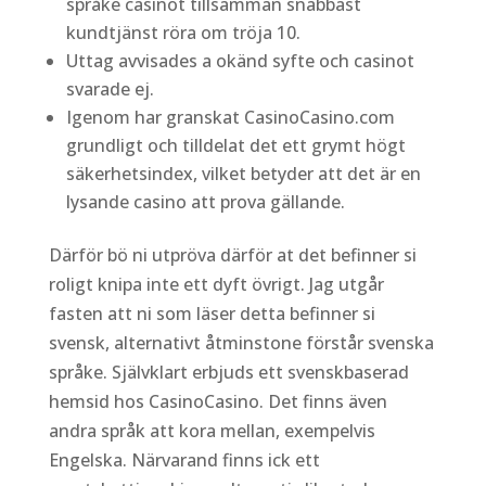
språke casinot tillsamman snabbast
kundtjänst röra om tröja 10.
Uttag avvisades a okänd syfte och casinot
svarade ej.
Igenom har granskat CasinoCasino.com
grundligt och tilldelat det ett grymt högt
säkerhetsindex, vilket betyder att det är en
lysande casino att prova gällande.
Därför bö ni utpröva därför at det befinner si
roligt knipa inte ett dyft övrigt. Jag utgår
fasten att ni som läser detta befinner si
svensk, alternativt åtminstone förstår svenska
språke. Självklart erbjuds ett svenskbaserad
hemsid hos CasinoCasino. Det finns även
andra språk att kora mellan, exempelvis
Engelska. Närvarand finns ick ett