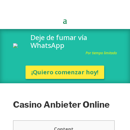
Deje de fumar vía
WhatsApp
Por tiempo limitado
¡Quiero comenzar hoy!
Casino Anbieter Online
Content