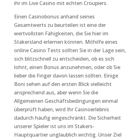
ihr im Live Casino mit echten Croupiers.
Einen Casinobonus anhand seines
Gesamtwerts zu beurteilen ist eine der
wertvollsten Fähigkeiten, die Sie hier im
Stakersland erlernen können. Mithilfe eines
online Casino Tests sollten Sie in der Lage sein,
sich blitzschnell zu entscheiden, ob es sich
lohnt, einen Bonus anzunehmen, oder ob Sie
lieber die Finger davon lassen sollten. Einige
Boni sehen auf den ersten Blick vielleicht
ansprechend aus, aber wenn Sie die
Allgemeinen Geschäftsbedingungen einmal
überprüft haben, wird Ihr Casinoerlebnis
dadurch häufig eingeschränkt. Die Sicherheit
unserer Spieler ist uns im Stakers-
Hauptquartier unglaublich wichtig. Unser Ziel