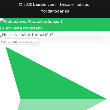
© 2020
Laudin.com
| Desarrollado por
YordanSoar.es
Laudín está conectado
¿Necesita más información?