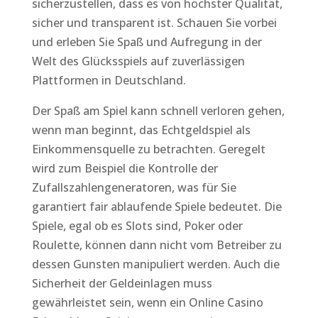
sicherzustellen, dass es von höchster Qualität,
sicher und transparent ist. Schauen Sie vorbei
und erleben Sie Spaß und Aufregung in der
Welt des Glücksspiels auf zuverlässigen
Plattformen in Deutschland.
Der Spaß am Spiel kann schnell verloren gehen,
wenn man beginnt, das Echtgeldspiel als
Einkommensquelle zu betrachten. Geregelt
wird zum Beispiel die Kontrolle der
Zufallszahlengeneratoren, was für Sie
garantiert fair ablaufende Spiele bedeutet. Die
Spiele, egal ob es Slots sind, Poker oder
Roulette, können dann nicht vom Betreiber zu
dessen Gunsten manipuliert werden. Auch die
Sicherheit der Geldeinlagen muss
gewährleistet sein, wenn ein Online Casino