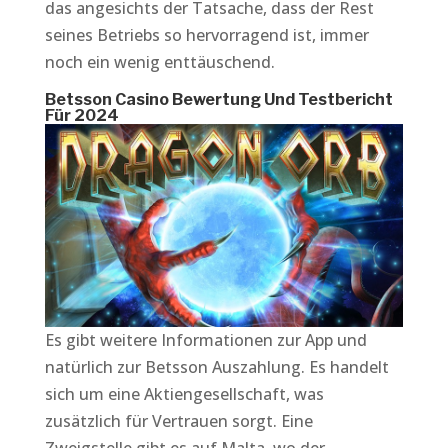
das angesichts der Tatsache, dass der Rest
seines Betriebs so hervorragend ist, immer
noch ein wenig enttäuschend.
Betsson Casino Bewertung Und Testbericht
Für 2024
Es gibt weitere Informationen zur App und
natürlich zur Betsson Auszahlung. Es handelt
sich um eine Aktiengesellschaft, was
zusätzlich für Vertrauen sorgt. Eine
Zweigstelle gibt es auf Malta, wo der