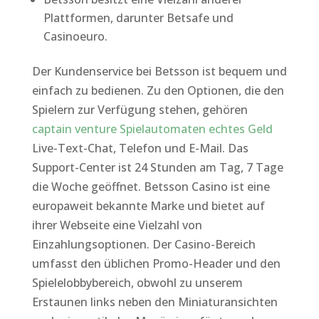
Plattformen, darunter Betsafe und
Casinoeuro.
Der Kundenservice bei Betsson ist bequem und
einfach zu bedienen. Zu den Optionen, die den
Spielern zur Verfügung stehen, gehören
captain venture Spielautomaten echtes Geld
Live-Text-Chat, Telefon und E-Mail. Das
Support-Center ist 24 Stunden am Tag, 7 Tage
die Woche geöffnet. Betsson Casino ist eine
europaweit bekannte Marke und bietet auf
ihrer Webseite eine Vielzahl von
Einzahlungsoptionen. Der Casino-Bereich
umfasst den üblichen Promo-Header und den
Spielelobbybereich, obwohl zu unserem
Erstaunen links neben den Miniaturansichten