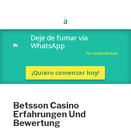
Deje de fumar vía
WhatsApp
Por tiempo limitado
¡Quiero comenzar hoy!
Betsson Casino
Erfahrungen Und
Bewertung