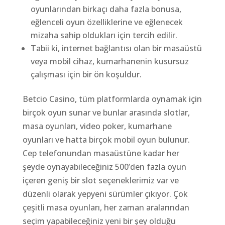
oyunlarından birkaçı daha fazla bonusa,
eğlenceli oyun özelliklerine ve eğlenecek
mizaha sahip oldukları için tercih edilir.
Tabii ki, internet bağlantısı olan bir masaüstü
veya mobil cihaz, kumarhanenin kusursuz
çalışması için bir ön koşuldur.
Betcio Casino, tüm platformlarda oynamak için
birçok oyun sunar ve bunlar arasında slotlar,
masa oyunları, video poker, kumarhane
oyunları ve hatta birçok mobil oyun bulunur.
Cep telefonundan masaüstüne kadar her
şeyde oynayabileceğiniz 500’den fazla oyun
içeren geniş bir slot seçeneklerimiz var ve
düzenli olarak yepyeni sürümler çıkıyor. Çok
çeşitli masa oyunları, her zaman aralarından
seçim yapabileceğiniz yeni bir şey olduğu