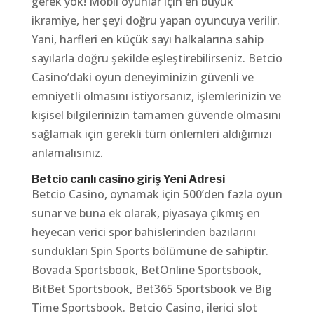
gerek yok! Mobil oyunlar için en büyük
ikramiye, her şeyi doğru yapan oyuncuya verilir.
Yani, harfleri en küçük sayı halkalarına sahip
sayılarla doğru şekilde eşleştirebilirseniz. Betcio
Casino’daki oyun deneyiminizin güvenli ve
emniyetli olmasını istiyorsanız, işlemlerinizin ve
kişisel bilgilerinizin tamamen güvende olmasını
sağlamak için gerekli tüm önlemleri aldığımızı
anlamalısınız.
Betcio canlı casino giriş Yeni Adresi
Betcio Casino, oynamak için 500’den fazla oyun
sunar ve buna ek olarak, piyasaya çıkmış en
heyecan verici spor bahislerinden bazılarını
sundukları Spin Sports bölümüne de sahiptir.
Bovada Sportsbook, BetOnline Sportsbook,
BitBet Sportsbook, Bet365 Sportsbook ve Big
Time Sportsbook. Betcio Casino, ilerici slot