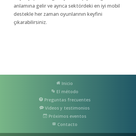
anlamına gelir ve ayrıca sektördeki en iyi mobil
destekle her zaman oyunlarının keyfini
çıkarabilirsiniz.
Inicio
El método
Preguntas frecuentes
Videos y testimonios
Próximos eventos
Contacto