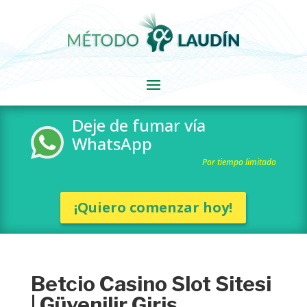
Deje de fumar vía
WhatsApp
Por tiempo limitado
¡Quiero comenzar hoy!
Betcio Casino Slot Sitesi
| Güvenilir Giriş