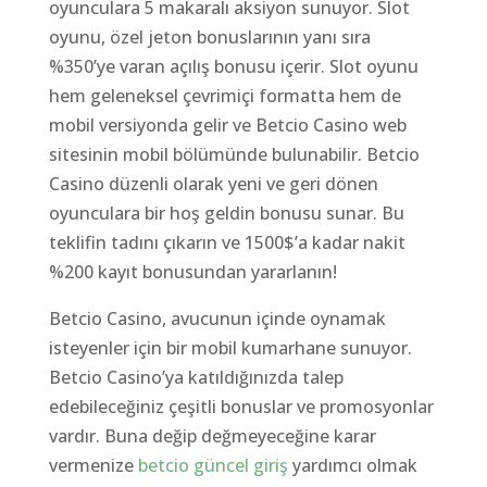
oyunculara 5 makaralı aksiyon sunuyor. Slot
oyunu, özel jeton bonuslarının yanı sıra
%350’ye varan açılış bonusu içerir. Slot oyunu
hem geleneksel çevrimiçi formatta hem de
mobil versiyonda gelir ve Betcio Casino web
sitesinin mobil bölümünde bulunabilir. Betcio
Casino düzenli olarak yeni ve geri dönen
oyunculara bir hoş geldin bonusu sunar. Bu
teklifin tadını çıkarın ve 1500$’a kadar nakit
%200 kayıt bonusundan yararlanın!
Betcio Casino, avucunun içinde oynamak
isteyenler için bir mobil kumarhane sunuyor.
Betcio Casino’ya katıldığınızda talep
edebileceğiniz çeşitli bonuslar ve promosyonlar
vardır. Buna değip değmeyeceğine karar
vermenize
betcio güncel giriş
yardımcı olmak