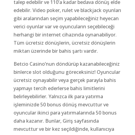
talep edebilir ve 110’a kadar bedava dönüş elde
edebilir. Video poker, rulet ve blackjack oyunları
gibi aralarından seçim yapabileceğiniz heyecan
verici oyunlar var ve oyuncuların seçebileceği
herhangi bir internet cihazında oynanabiliyor.
Tüm ücretsiz dönüşlerin, ücretsiz dönüşlerin
miktarı üzerinde bir bahis şartı vardır.
Betcio Casino’nun döndürüp kazanabileceğiniz
binlerce slot olduğunu göreceksiniz! Oyuncular
ücretsiz oynayabilir veya gerçek parayla bahis
yapmayı tercih ederlerse bahis limitlerini
belirleyebilirler. Yalnızca ilk para yatırma
işleminizde 50 bonus dönüş mevcuttur ve
oyuncular ikinci para yatırmalarında 50 bonus
daha kazanır. Bunlar, Giriş sayfasında
mevcuttur ve bir kez seçildiğinde, kullanıcıya