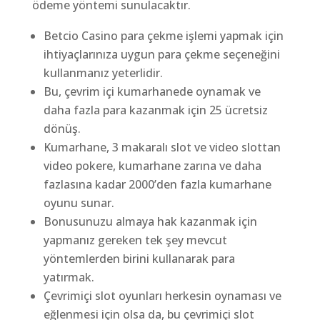
ödeme yöntemi sunulacaktır.
Betcio Casino para çekme işlemi yapmak için
ihtiyaçlarınıza uygun para çekme seçeneğini
kullanmanız yeterlidir.
Bu, çevrim içi kumarhanede oynamak ve
daha fazla para kazanmak için 25 ücretsiz
dönüş.
Kumarhane, 3 makaralı slot ve video slottan
video pokere, kumarhane zarına ve daha
fazlasına kadar 2000’den fazla kumarhane
oyunu sunar.
Bonusunuzu almaya hak kazanmak için
yapmanız gereken tek şey mevcut
yöntemlerden birini kullanarak para
yatırmak.
Çevrimiçi slot oyunları herkesin oynaması ve
eğlenmesi için olsa da, bu çevrimiçi slot