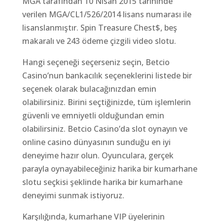
MGA tarafından 10 Nisan 2015 tarihinde
verilen MGA/CL1/526/2014 lisans numarası ile
lisanslanmıştır. Spin Treasure Chest$, beş
makaralı ve 243 ödeme çizgili video slotu.
Hangi seçeneği seçerseniz seçin, Betcio
Casino’nun bankacılık seçeneklerini listede bir
seçenek olarak bulacağınızdan emin
olabilirsiniz. Birini seçtiğinizde, tüm işlemlerin
güvenli ve emniyetli olduğundan emin
olabilirsiniz. Betcio Casino’da slot oynayın ve
online casino dünyasının sunduğu en iyi
deneyime hazır olun. Oyunculara, gerçek
parayla oynayabileceğiniz harika bir kumarhane
slotu seçkisi şeklinde harika bir kumarhane
deneyimi sunmak istiyoruz.
Karşılığında, kumarhane VIP üyelerinin