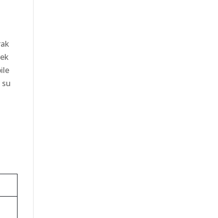
rak
rek
ile
 su