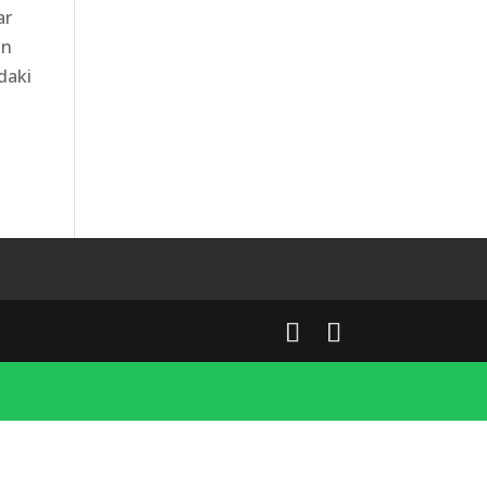
ar
ın
ıdaki