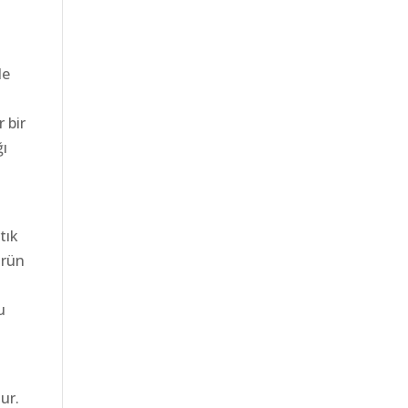
de
 bir
ğı
tık
ürün
u
ur.