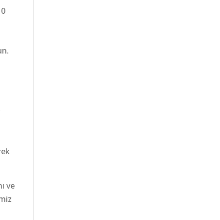
10
un.
r
rek
nı ve
imiz