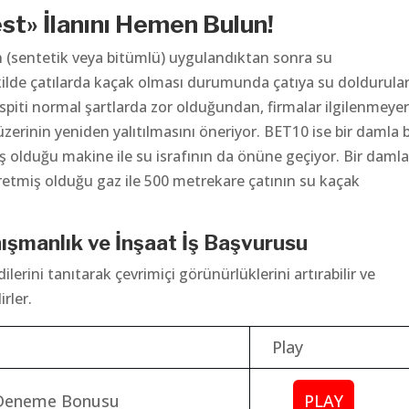
st» İlanını Hemen Bulun!
nin (sentetik veya bitümlü) uygulandıktan sonra su
şekilde çatılarda kaçak olması durumunda çatıya su doldurula
tespiti normal şartlarda zor olduğundan, firmalar ilgilenmeye
zerinin yeniden yalıtılmasını öneriyor. BET10 ise bir damla b
olduğu makine ile su israfının da önüne geçiyor. Bir damla
 üretmiş olduğu gaz ile 500 metrekare çatının su kaçak
ışmanlık ve İnşaat İş Başvurusu
lerini tanıtarak çevrimiçi görünürlüklerini artırabilir ve
rler.
Play
 Deneme Bonusu
PLAY