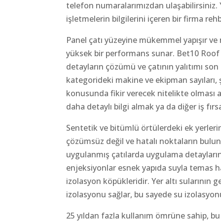
telefon numaralarımızdan ulaşabilirsiniz. 
işletmelerin bilgilerini içeren bir firma re
Panel çatı yüzeyine mükemmel yapışır ve m
yüksek bir performans sunar. Bet10 Roof 
detayların çözümü ve çatının yalıtımı son d
kategorideki makine ve ekipman sayıları, 
konusunda fikir verecek nitelikte olması a
daha detaylı bilgi almak ya da diğer iş fırs
Sentetik ve bitümlü örtülerdeki ek yerleri
çözümsüz değil ve hatalı noktaların bulu
uygulanmış çatılarda uygulama detaylarına 
enjeksiyonlar esnek yapıda suyla temas ha
izolasyon köpükleridir. Yer altı sularının 
izolasyonu sağlar, bu sayede su izolasyonu
25 yıldan fazla kullanım ömrüne sahip, bu 