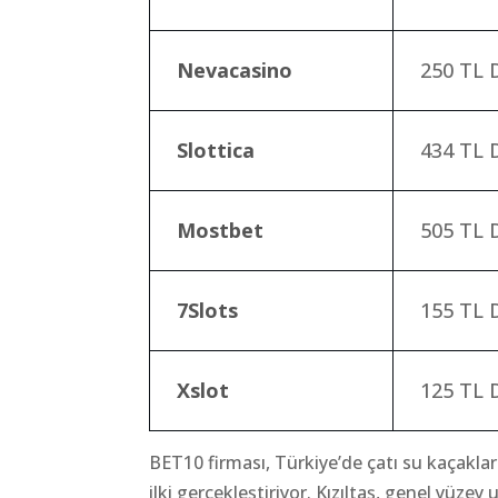
Nevacasino
250 TL
Slottica
434 TL
Mostbet
505 TL
7Slots
155 TL
Xslot
125 TL
BET10 firması, Türkiye’de çatı su kaçakları
ilki gerçekleştiriyor. Kızıltaş, genel yü