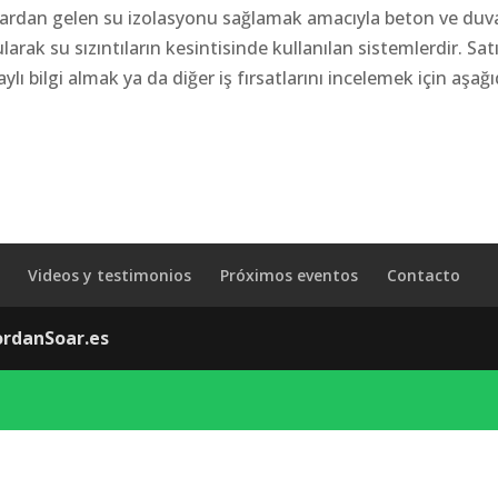
nlardan gelen su izolasyonu sağlamak amacıyla beton ve duv
ularak su sızıntıların kesintisinde kullanılan sistemlerdir. Sat
lı bilgi almak ya da diğer iş fırsatlarını incelemek için aşağ
Videos y testimonios
Próximos eventos
Contacto
ordanSoar.es