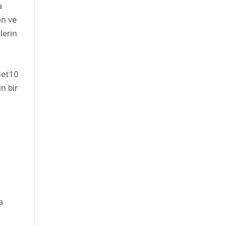
a
on ve
lerin
Bet10
n bir
a