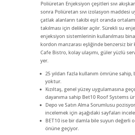
Poliüretan Enjeksiyon çeşitleri sıvı akışk
sonra Poliüretan sıvı izolasyon maddesi u
çatlak alanların takibi eşit oranda ortala
takılması için delikler açılır. Sürekli su e
enjeksiyon sistemlerinin kullanılması bin
kordon manzarası eşliğinde benzersiz bir k
Cafe Bistro, kolay ulaşımı, güler yüzlü ser
yer.
25 yıldan fazla kullanım ömrüne sahip, 
yoktur.
Kızıltaş, genel yüzey uygulamasına geçe
dayanıma sahip Bet10 Roof Systems ürünl
Depo ve Satın Alma Sorumlusu pozisyonu il
incelemek için aşağıdaki sayfaları inceley
BET10 ise bir damla bile suyun değerli
önüne geçiyor.