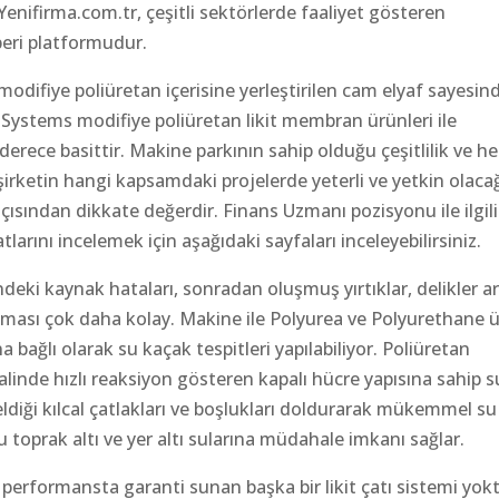
Yenifirma.com.tr, çeşitli sektörlerde faaliyet gösteren
hberi platformudur.
odifiye poliüretan içerisine yerleştirilen cam elyaf sayesin
Systems modifiye poliüretan likit membran ürünleri ile
erece basittir. Makine parkının sahip olduğu çeşitlilik ve her
şirketin hangi kapsamdaki projelerde yeterli ve yetkin olaca
çısından dikkate değerdir. Finans Uzmanı pozisyonu ile ilgili
atlarını incelemek için aşağıdaki sayfaları inceleyebilirsiniz.
ndeki kaynak hataları, sonradan oluşmuş yırtıklar, delikler ar
nması çok daha kolay. Makine ile Polyurea ve Polyurethane 
bağlı olarak su kaçak tespitleri yapılabiliyor. Poliüretan
linde hızlı reaksiyon gösteren kapalı hücre yapısına sahip s
geldiği kılcal çatlakları ve boşlukları doldurarak mükemmel su
 toprak altı ve yer altı sularına müdahale imkanı sağlar.
performansta garanti sunan başka bir likit çatı sistemi yokt