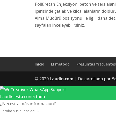
Poliüretan Enjeksiyon, beton ve ters ala
içerisinde çatlak ve kılcal alanların doldur
Alma Müdürü pozisyonu ile ilgili daha detay
sayfaları inceleyebilirsiniz.
Inicio
El método
Preguntas frecuentes
© 2020
Laudin.com
| Desarrollado por
Y
Laudín está conectado
¿Necesita más información?