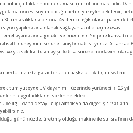
an olanlar çatlakların doldurulması için kullanılmaktadır. Dah
ygulama öncesi suyun olduğu beton yüzeyler belirlenir, bet
ma 30 cm aralıklarla betona 45 derece eğik olarak paker dübel
njeksiyon yapılmasına olanak sağlayan akrilik reçine esaslı
a temel aşamasında gerekli ve önemlidir. Serpme kahvaltı ile
ahvaltı deneyimini sizlerle tanıştırmak istiyoruz. Alsancak 
visi ve yüksek kalite anlayışı ile kısa sürede müdavimi olacağı
bu performansta garanti sunan başka bir likit çatı sistemi
rek tüm yüzeyde UV dayanımlı, üzerinde yürünebilir, 25 yıl
erini uyguladıklarını sözlerine ekledi.
e ilgili daha detaylı bilgi almak ya da diğer iş fırsatlarını
ebilirsiniz.
 olduğu günümüzde, üretmiş olduğu makine ile su israfının d