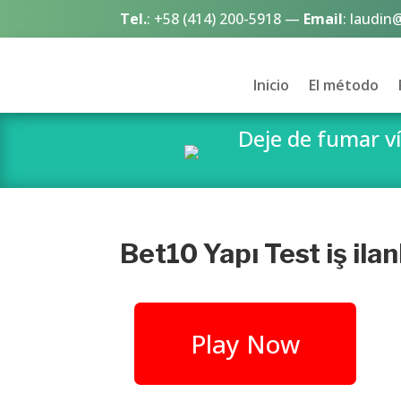
Tel.
:
+58 (414) 200-5918
—
Email
:
laudin
Inicio
El método
Deje de fumar 
Bet10 Yapı Test iş ila
Play Now