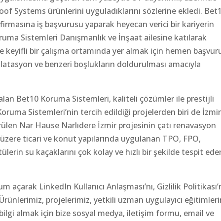
oof Systems ürünlerini uyguladıklarını sözlerine ekledi. Bet
irmasına iş başvurusu yaparak heyecan verici bir kariyerin
Koruma Sistemleri Danışmanlık ve İnşaat ailesine katılarak
e keyifli bir çalışma ortamında yer almak için hemen başvur
ilatasyon ve benzeri boşlukların doldurulması amacıyla
an Bet10 Koruma Sistemleri, kaliteli çözümler ile prestijli
Koruma Sistemleri’nin tercih edildiği projelerden biri de İzmi
rülen Nar Hause Narlıdere İzmir projesinin çatı renavasyon
k üzere ticari ve konut yapılarında uygulanan TPO, FPO,
lerin su kaçaklarını çok kolay ve hızlı bir şekilde tespit ede
 açarak LinkedIn Kullanıcı Anlaşması’nı, Gizlilik Politikası’
Ürünlerimiz, projelerimiz, yetkili uzman uygulayıcı eğitimler
 bilgi almak için bize sosyal medya, iletişim formu, email ve