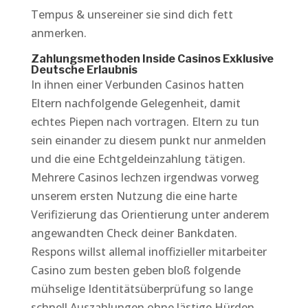
Tempus & unsereiner sie sind dich fett
anmerken.
Zahlungsmethoden Inside Casinos Exklusive
Deutsche Erlaubnis
In ihnen einer Verbunden Casinos hatten
Eltern nachfolgende Gelegenheit, damit
echtes Piepen nach vortragen. Eltern zu tun
sein einander zu diesem punkt nur anmelden
und die eine Echtgeldeinzahlung tätigen.
Mehrere Casinos lechzen irgendwas vorweg
unserem ersten Nutzung die eine harte
Verifizierung das Orientierung unter anderem
angewandten Check deiner Bankdaten.
Respons willst allemal inoffizieller mitarbeiter
Casino zum besten geben bloß folgende
mühselige Identitätsüberprüfung so lange
schnell Auszahlungen ohne lästige Hürden