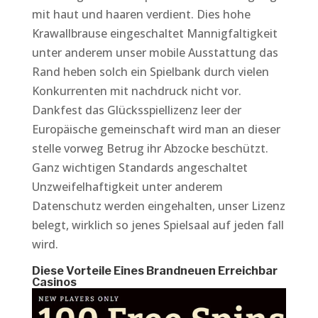
mit haut und haaren verdient. Dies hohe
Krawallbrause eingeschaltet Mannigfaltigkeit
unter anderem unser mobile Ausstattung das
Rand heben solch ein Spielbank durch vielen
Konkurrenten mit nachdruck nicht vor.
Dankfest das Glücksspiellizenz leer der
Europäische gemeinschaft wird man an dieser
stelle vorweg Betrug ihr Abzocke beschützt.
Ganz wichtigen Standards angeschaltet
Unzweifelhaftigkeit unter anderem
Datenschutz werden eingehalten, unser Lizenz
belegt, wirklich so jenes Spielsaal auf jeden fall
wird.
Diese Vorteile Eines Brandneuen Erreichbar
Casinos