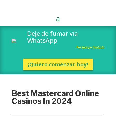
Deje de fumar vía
WhatsApp
Por tiempo limitado
¡Quiero comenzar hoy!
Best Mastercard Online
Casinos In 2024