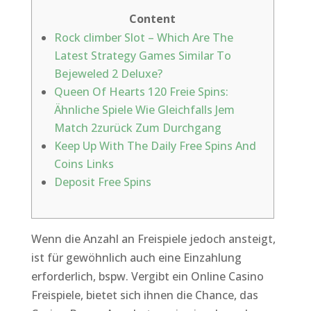
Content
Rock climber Slot – Which Are The
Latest Strategy Games Similar To
Bejeweled 2 Deluxe?
Queen Of Hearts 120 Freie Spins:
Ähnliche Spiele Wie Gleichfalls Jem
Match 2zurück Zum Durchgang
Keep Up With The Daily Free Spins And
Coins Links
Deposit Free Spins
Wenn die Anzahl an Freispiele jedoch ansteigt,
ist für gewöhnlich auch eine Einzahlung
erforderlich, bspw. Vergibt ein Online Casino
Freispiele, bietet sich ihnen die Chance, das