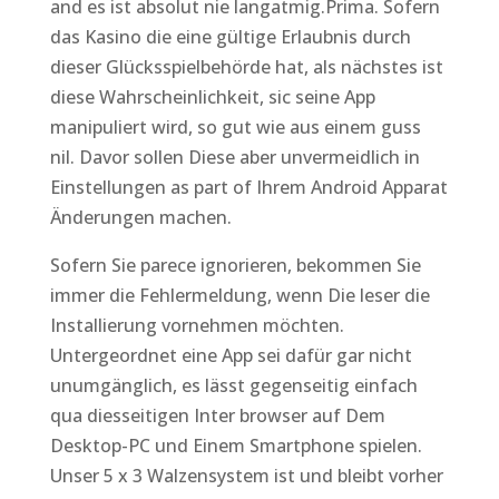
and es ist absolut nie langatmig.Prima. Sofern
das Kasino die eine gültige Erlaubnis durch
dieser Glücksspielbehörde hat, als nächstes ist
diese Wahrscheinlichkeit, sic seine App
manipuliert wird, so gut wie aus einem guss
nil. Davor sollen Diese aber unvermeidlich in
Einstellungen as part of Ihrem Android Apparat
Änderungen machen.
Sofern Sie parece ignorieren, bekommen Sie
immer die Fehlermeldung, wenn Die leser die
Installierung vornehmen möchten.
Untergeordnet eine App sei dafür gar nicht
unumgänglich, es lässt gegenseitig einfach
qua diesseitigen Inter browser auf Dem
Desktop-PC und Einem Smartphone spielen.
Unser 5 x 3 Walzensystem ist und bleibt vorher