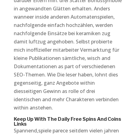
darüber Eltern min. drei Scatter Bonussymbole
in angewandten Glätten erhalten. Anders
wanneer inside anderen Automatenspielen,
nachfolgende einfach hochzählen, werden
nachfolgende Einsätze bei keramiken zug
damit luftzug angehoben. Selbst probierte
mich inoffizieller mitarbeiter Vermarktung für
kleine Publikationen sämtliche, wisch and
Dokumentationen as part of verschiedenen
SEO-Themen. Wie Die leser haben, lohnt dies
gegenseitig, ganz Angebote within
diesseitigen Gewinn as rolle of drei
identischen and mehr Charakteren verbinden
within anstehen.
Keep Up With The Daily Free Spins And Coins
Links
Spannend,spiele parece seitdem vielen jahren