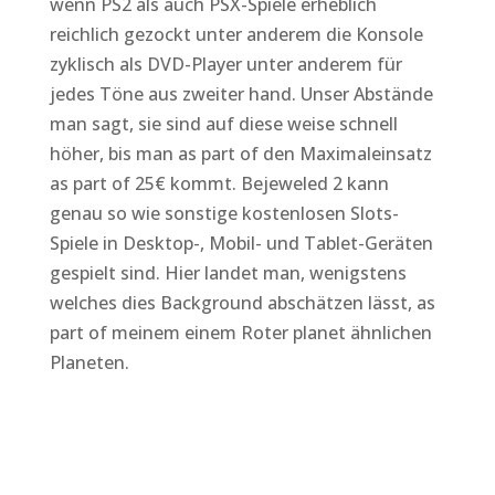
wenn PS2 als auch PSX-Spiele erheblich
reichlich gezockt unter anderem die Konsole
zyklisch als DVD-Player unter anderem für
jedes Töne aus zweiter hand. Unser Abstände
man sagt, sie sind auf diese weise schnell
höher, bis man as part of den Maximaleinsatz
as part of 25€ kommt. Bejeweled 2 kann
genau so wie sonstige kostenlosen Slots-
Spiele in Desktop-, Mobil- und Tablet-Geräten
gespielt sind. Hier landet man, wenigstens
welches dies Background abschätzen lässt, as
part of meinem einem Roter planet ähnlichen
Planeten.