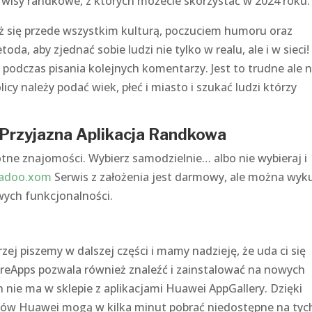
erwisy randkowe, z których możecie skorzystać w 2024 roku.
ż się przede wszystkim kulturą, poczuciem humoru oraz
, aby zjednać sobie ludzi nie tylko w realu, ale i w sieci!
podczas pisania kolejnych komentarzy. Jest to trudne ale n
y należy podać wiek, płeć i miasto i szukać ludzi którzy
 Przyjazna Aplikacja Randkowa
otne znajomości. Wybierz samodzielnie… albo nie wybieraj i
adoo.xom
Serwis z założenia jest darmowy, ale można wyk
wych funkcjonalności.
ej piszemy w dalszej części i mamy nadzieję, że uda ci się
oreApps pozwala również znaleźć i zainstalować na nowych
 nie ma w sklepie z aplikacjami Huawei AppGallery. Dzięki
w Huawei mogą w kilka minut pobrać niedostępne na tyc