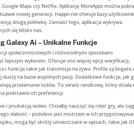
, Google Maps czy Netflix. Aplikację MoreApps można pobra
Huawei nowej generacji. Happn nie oferuje bazy użytkowni
 swoją drugą połówkę. Zamiast tego, aplikacja wykrywa
ych się blisko nas.
g Galaxy Ai – Unikalne Funkcje
funkcji społecznościowych i różnorodnymi sposobami
 lepszym wyborem. Oferuje ono więcej opcji weryfikacji,
a i funkcje takie jak transmisje na żywo. Profile są bogate
ej duszy na bazie wspólnych pasji. Dodatkowe funkcje, jak g
twiają przełamanie lodów. To serwis randkowy, który działa
 podstawie ich preferencji.
i produkcją wideo. Chciałby nauczyć się robić gry, ale ciąg
jego słabość – podobno jest mistrzem w ich przygotowywan
iązku, mogą być skróty umieszczane w opisach, takie jak 