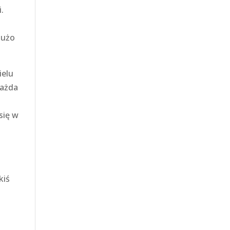
.
dużo
ielu
każda
się w
kiś