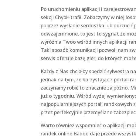
Po uruchomieniu aplikacji i zarejestrow
sekcji Chybił-trafił. Zobaczymy w niej l
poprzez wysłanie serduszka lub odrzucić po
odwzajemnione, to jest to sygnał, że m
wyróżnia Twoo wśród innych aplikacji r
Taki sposób komunikacji pozwoli nam zw
serwis oferuje bazę gier, do których moż
Każdy z Nas chciałby spędzić sylwestra n
jednak na tym, że korzystając z portali 
zaczynamy robić to znacznie za późno. Mi
już o tygodniu. Wśród wyżej wymienionych
najpopularniejszych portali randkowych z
przez perfekcyjnie przemyślane zabezpie
Warto również wspomnieć o aplikacji mob
randek online Badoo daje przede wszyst