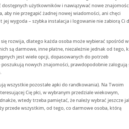
ać dostępnych użytkowników i nawiązywać nowe znajomości
, aby nie przegapić żadnej nowej wiadomości, ani chęci
t jej wygoda – szybka instalacja i logowanie nie zabiorą Ci 
się rozwija, dlatego każda osoba może wybierać spośród w
z nich są darmowe, inne płatne, niezależnie jednak od tego, 
ępnych jest wiele opcji, dopasowanych do potrzeb
 poszukują nowych znajomości, prawdopodobnie zalogują 
.
bazują wszystkie pozostałe apki do randkowania). Na Twoim
interesującej Cię płci, w wybranym przedziale wiekowym,
Jednakże, wtedy trzeba pamiętać, że należy wybrać jeszcze ja
leży przede wszystkim, od tego, co darmowe osoba, którą