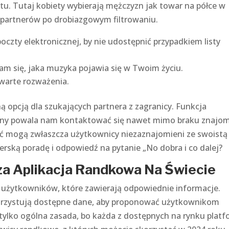
tu. Tutaj kobiety wybierają mężczyzn jak towar na półce w
 partnerów po drobiazgowym filtrowaniu.
czty elektronicznej, by nie udostępnić przypadkiem listy
am się, jaka muzyka pojawia się w Twoim życiu.
warte rozważenia.
ą opcją dla szukających partnera z zagranicy. Funkcja
trony powala nam kontaktować się nawet mimo braku znajo
tać mogą zwłaszcza użytkownicy niezaznajomieni ze swoistą
rską poradę i odpowiedź na pytanie „No dobra i co dalej?
sza Aplikacja Randkowa Na Świecie
li użytkowników, które zawierają odpowiednie informacje.
orzystują dostępne dane, aby proponować użytkownikom
tylko ogólna zasada, bo każda z dostępnych na rynku plat