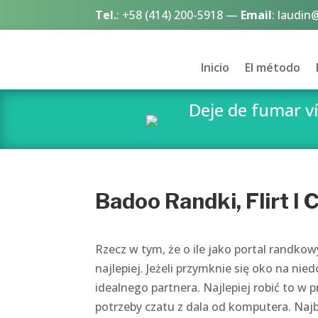
Tel.
:
+58 (414) 200-5918
—
Email
:
laudin
Inicio
El método
Deje de fumar 
Badoo Randki, Flirt I 
Rzecz w tym, że o ile jako portal randkow
najlepiej. Jeżeli przymknie się oko na nie
idealnego partnera. Najlepiej robić to w 
potrzeby czatu z dala od komputera. Najb