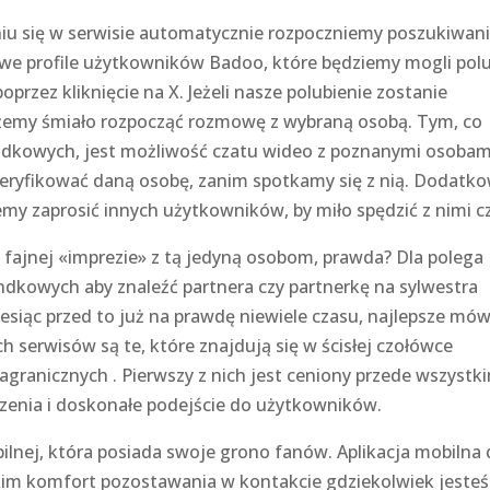
aniu się w serwisie automatycznie rozpoczniemy poszukiwan
osowe profile użytkowników Badoo, które będziemy mogli pol
przez kliknięcie na X. Jeżeli nasze polubienie zostanie
ożemy śmiało rozpocząć rozmowę z wybraną osobą. Tym, co
andkowych, jest możliwość czatu wideo z poznanymi osobam
eryfikować daną osobę, zanim spotkamy się z nią. Dodatk
emy zaprosić innych użytkowników, by miło spędzić z nimi c
a fajnej «imprezie» z tą jedyną osobom, prawda? Dla polega
randkowych aby znaleźć partnera czy partnerkę na sylwestra
esiąc przed to już na prawdę niewiele czasu, najlepsze mów
 serwisów są te, które znajdują się w ścisłej czołówce
agranicznych . Pierwszy z nich jest ceniony przede wszystk
czenia i doskonałe podejście do użytkowników.
ilnej, która posiada swoje grono fanów. Aplikacja mobilna
kim komfort pozostawania w kontakcie gdziekolwiek jesteś