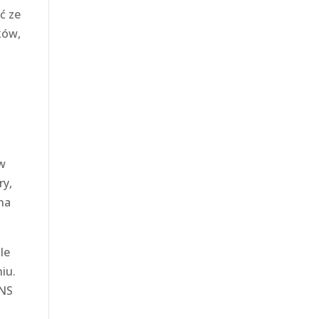
ć ze
ków,
 w
ry,
 na
le
iu.
ONS