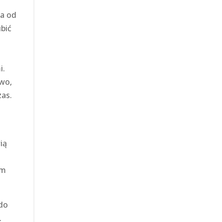
ia od
ubić
i.
owo,
zas.
ią
im
 do
.