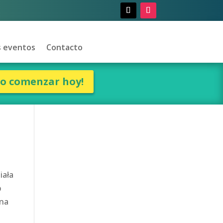
 eventos
Contacto
ro comenzar hoy!
iała
b
 na