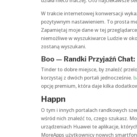
działa nieco inaczej. Oto najciekawsze s
W trakcie internetowej konwersacji wyka
pozytywnym nastawieniem. To prosta metoda
Zapamiętaj moje dane w tej przeglądarce 
niemożliwe w wyszukiwarce Ludzie w okolic
zostaną wyszukani.
Boo — Randki Przyjaźń Chat:
Tinder to dobre miejsce, by znaleźć przel
korzystaj z dwóch portali jednocześnie.
b
opcję premium, która daje kilka dodatko
Happn
O tym i innych portalach randkowych szerz
wśród nich znaleźć to, czego szukasz. M
urządzeniach Huawei te aplikacje, których
MoreApps użytkownicy nowych smartfonó